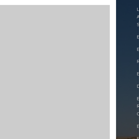
L
A
E
E
E
D
O
E