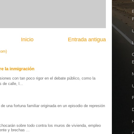
E
P
U
Inicio
Entrada antigua
L
tom)
C
E
e la inmigración
iones con tan poco rigor en el debate público, como la
de calle, l...
U
P
o” de una fortuna familiar originada en un episodio de represión
D
.
chocarán sobre todo contra los muros de vivienda, empleo
ente y brechas ...
D