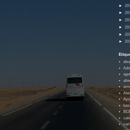
►
20
►
20
►
20
►
20
►
20
►
20
Etiqu
abu
Adm
ago
alte
arm
Ate
Ayu
bas
BC
cal
cam