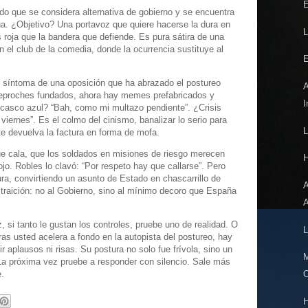
E
ido que se considera alternativa de gobierno y se encuentra
na. ¿Objetivo? Una portavoz que quiere hacerse la dura en
L
 roja que la bandera que defiende. Es pura sátira de una
n el club de la comedia, donde la ocurrencia sustituye al
E
l síntoma de una oposición que ha abrazado el postureo
A
reproches fundados, ahora hay memes prefabricados y
I
 casco azul? “Bah, como mi multazo pendiente”. ¿Crisis
iernes”. Es el colmo del cinismo, banalizar lo serio para
L
 te devuelva la factura en forma de mofa.
ue cala, que los soldados en misiones de riesgo merecen
H
o. Robles lo clavó: “Por respeto hay que callarse”. Pero
ra, convirtiendo un asunto de Estado en chascarrillo de
A
 traición: no al Gobierno, sino al mínimo decoro que España
A
i tanto le gustan los controles, pruebe uno de realidad. O
L
as usted acelera a fondo en la autopista del postureo, hay
dir aplausos ni risas. Su postura no solo fue frívola, sino un
La próxima vez pruebe a responder con silencio. Sale más
e.
H