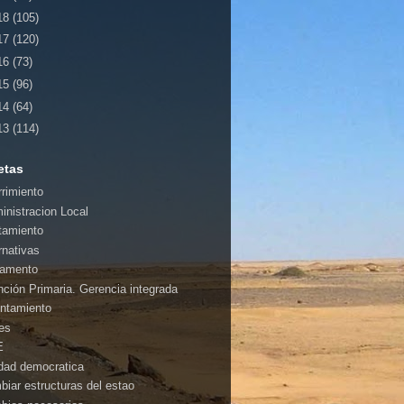
18
(105)
17
(120)
16
(73)
15
(96)
14
(64)
13
(114)
etas
rrimiento
inistracion Local
tamiento
rnativas
amento
nción Primaria. Gerencia integrada
ntamiento
es
E
idad democratica
biar estructuras del estao