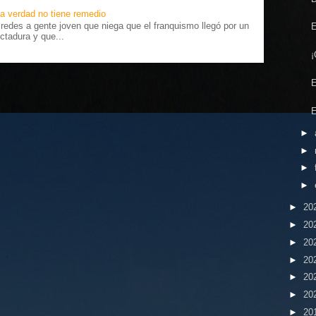
a verdad no tiene remedio
edes a gente joven que niega que el franquismo llegó por un
E
ctadura y que...
¡
E
E
►
►
►
►
►
20
►
20
►
20
►
20
►
20
►
20
►
20