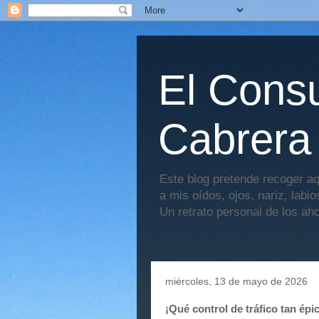
El Consu
Cabrera
Este blog pretende recoger aq
a mis oídos, ojos, nariz, labi
Un retrato personal de los ah
miércoles, 13 de mayo de 2026
¡Qué control de tráfico tan ép