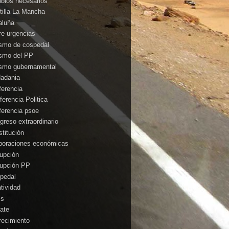
bios necesarios
tilla-La Mancha
aluña
rre urgencias
ismo de cospedal
ismo del PP
ismo gubernamental
dadania
ferencia
ferencia Politica
ferencia psoe
greso extraordinario
stitución
poraciones económicas
rupción
rupción PP
pedal
atividad
is
ate
recimiento