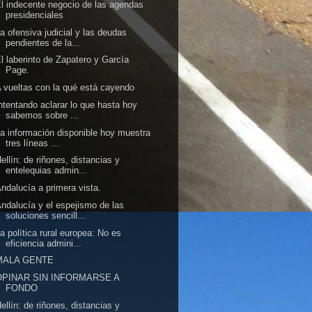
l indecente negocio de las agendas
presidenciales
a ofensiva judicial y las deudas
pendientes de la...
l laberinto de Zapatero y García
Page.
 vueltas con la qué está cayendo
ntentando aclarar lo que hasta hoy
sabemos sobre ...
a información disponible hoy muestra
tres líneas ...
ellín: de riñones, distancias y
entelequias admin...
ndalucía a primera vista.
ndalucía y el espejismo de las
soluciones sencill...
a política rural europea: No es
eficiencia admini...
MALA GENTE
OPINAR SIN INFORMARSE A
FONDO
ellín: de riñones, distancias y