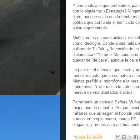
Y uno analiza lo que pretende el part
con lo siguiente: ¿Estrategia? Ningu
plató, aunque salga con la frente más
política que confunde el hemiciclo co
guion argumentado.
Muñoz no es un caso aislado, sino e
como ideología. Donde antes había 
pullitas de TikTok. ¿Retención de un
diplomática? “Yo en el Mercadona un v
quedar de “de calle”, aunque la calle
Lo peor es el mensaje que lanza y q
menos respeto que un semáforo en roj
Muñoz prefirió el micrófono a la mesu
sobremesa. Y ahí radica la auténtica
merece de sus diputados electos.
Permítame un consejo Señora Muñoz, s
mejor, uno de empatía. Porque mientr
militares que arriesgan el tipo sin pe
autogol en propia puerta, marca PP. 
elegante, y menos caro políticament
-
mayo 13, 2026