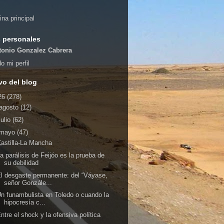
ina principal
 personales
tonio Gonzalez Cabrera
o mi perfil
vo del blog
26
(278)
agosto
(12)
julio
(62)
mayo
(47)
astilla-La Mancha
a parálisis de Feijóo es la prueba de
su debilidad
l desgaste permanente: del “Váyase,
señor Gonzále...
n funambulista en Toledo o cuando la
hipocresía c...
ntre el shock y la ofensiva política