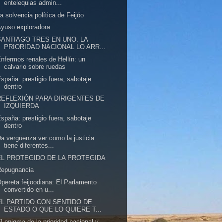
entelequias admin...
a solvencia política de Feijóo
yuso exploradora
SANTIAGO TRES EN UNO. LA
PRIORIDAD NACIONAL LO ARR...
nfermos renales de Hellín: un
calvario sobre ruedas
spaña: prestigio fuera, sabotaje
dentro
REFLEXIÓN PARA DIRIGENTES DE
IZQUIERDA
spaña: prestigio fuera, sabotaje
dentro
a vergüenza ver como la justicia
tiene diferentes...
EL PROTEGIDO DE LA PROTEGIDA
Repugnancia
pereta feijoodiana: El Parlamento
convertido en u...
EL PARTIDO CON SENTIDO DE
ESTADO O QUE LO QUIERE T...
l enigma de la prioridad nacional y