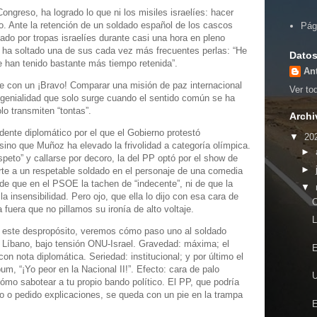
ngreso, ha logrado lo que ni los misiles israelíes: hacer
lo. Ante la retención de un soldado español de los cascos
Pág
eado por tropas israelíes durante casi una hora en pleno
a ha soltado una de sus cada vez más frecuentes perlas: “He
Datos
e han tenido bastante más tiempo retenida”.
An
e con un ¡Bravo! Comparar una misión de paz internacional
Ver tod
e genialidad que solo surge cuando el sentido común se ha
lo transmiten “tontas”.
Archi
dente diplomático por el que el Gobierno protestó
▼
20
sino que Muñoz ha elevado la frivolidad a categoría olímpica.
►
speto” y callarse por decoro, la del PP optó por el show de
►
erte a un respetable soldado en el personaje de una comedia
de que en el PSOE la tachen de “indecente”, ni de que la
▼
la insensibilidad. Pero ojo, que ella lo dijo con esa cara de
C
 fuera que no pillamos su ironía de alto voltaje.
L
este despropósito, veremos cómo paso uno al soldado
l Líbano, bajo tensión ONU-Israel. Gravedad: máxima; el
E
n nota diplomática. Seriedad: institucional; y por último el
m, “¡Yo peor en la Nacional II!”. Efecto: cara de palo
U
ómo sabotear a tu propio bando político. El PP, que podría
no o pedido explicaciones, se queda con un pie en la trampa
E