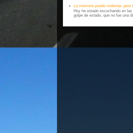
La memoria puede molestar, pero l
Hoy he estado escuchando en las r
golpe de estado, que no fue una di