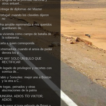
otros entuert...
ntrega de diplomas del Máster
ortugal: cuando los claveles dijeron
no
na amable reprimenda a mis queridos
guardianes de...
a vivienda como campo de batalla de
la soberanía ...
arta a quien corresponda
xtremadura: cuando el ansia de poder
devora los p...
NO HAY SOLO UN BULO QUE
RECTIFICAR
n legado de privilegios y recortes con
sonrisa de...
ablo y Sonsoles: mejor uno a Boston
y la otra a C...
e togas, peinados y otras
alucinaciones de la patria
HUNGRIA: ADIOS TÍO VIKTOR,
ADIOS
e la pana al traje refinado de Brioni o