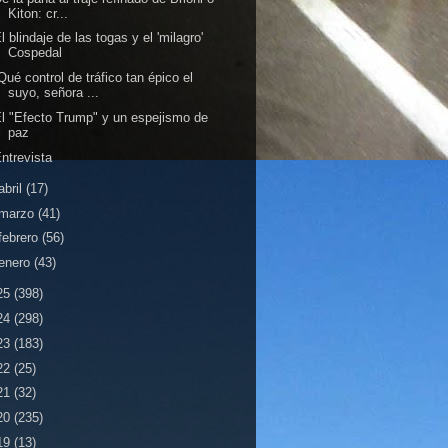
Kiton: cr...
l blindaje de las togas y el 'milagro'
Cospedal
Qué control de tráfico tan épico el
suyo, señora ...
l "Efecto Trump" y un espejismo de
paz
ntrevista
abril
(17)
marzo
(41)
febrero
(56)
enero
(43)
25
(398)
24
(298)
23
(183)
22
(25)
21
(32)
20
(235)
19
(13)