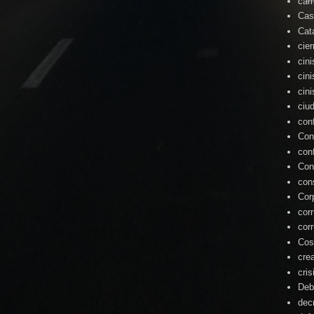
cam
Cas
Cat
cie
cin
cin
cin
ciu
con
Con
con
Con
con
Cor
cor
cor
Cos
cre
cris
Deb
dec