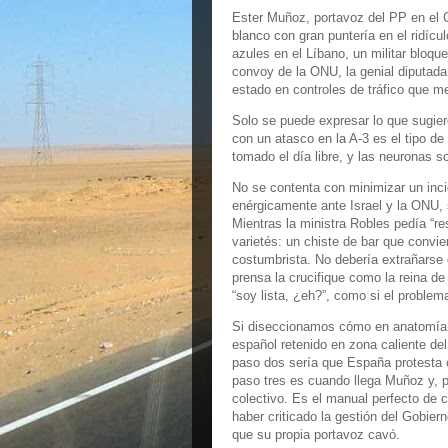
Ester Muñoz, portavoz del PP en el Co
blanco con gran puntería en el ridícu
azules en el Líbano, un militar bloqu
convoy de la ONU, la genial diputad
estado en controles de tráfico que m
Solo se puede expresar lo que sugier
con un atasco en la A-3 es el tipo d
tomado el día libre, y las neuronas so
No se contenta con minimizar un inci
enérgicamente ante Israel y la ONU, 
Mientras la ministra Robles pedía “re
varietés: un chiste de bar que convi
costumbrista. No debería extrañarse 
prensa la crucifique como la reina de 
“soy lista, ¿eh?”, como si el problema
Si diseccionamos cómo en anatomía 
español retenido en zona caliente de
paso dos sería que España protesta co
paso tres es cuando llega Muñoz y, pu
colectivo. Es el manual perfecto de c
haber criticado la gestión del Gobier
que su propia portavoz cavó.