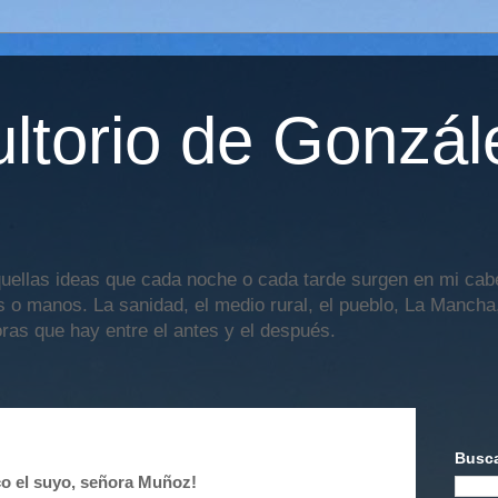
ltorio de Gonzál
uellas ideas que cada noche o cada tarde surgen en mi cabe
os o manos. La sanidad, el medio rural, el pueblo, La Mancha,
oras que hay entre el antes y el después.
Busca
ico el suyo, señora Muñoz!