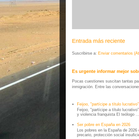
Entrada más reciente
Suscribirse a:
Enviar comentarios (A
Es urgente informar mejor sobr
Pocas cuestiones suscitan tantas pas
inmigración. Entre las conversaciones 
Feijoo, "partícipe a título lucrativo”
Feijoo, "partícipe a título lucrativ
y violencia franquista El teólogo ..
Ser pobre en España en 2026
Los pobres en la España de 2026 
precario, protección social insufici