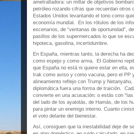
ametralladora: un millar de objetivos bombard
petróleo rozando cifras que recuerdan otros 
Estados Unidos levantando el tono como quien
economía mundial. En los rótulos de los inf
escenarios, de “ventanas de oportunidad”, de
pasillos de los supermercados lo que se esc
hipoteca, gasolina, incertidumbre.
En España, mientras tanto, la derecha ha dec
como espejo y como arma. El Gobierno repit
que España no está ni quiere estar en ella, 
Irak como aviso y como vacuna, pero el PP 
alineamiento reflejo con Trump y Netanyahu,
diplomática fuera una forma de traición. Cad
convierte en una acusación: o estás con “las
del lado de los ayatolás, de Hamás, de los hut
para pintar un enemigo interno. Cuanto cinis
el voto delante del bienestar.
Así, consiguen que la inestabilidad deje de s
en algo doméstico, en ruido calculado, en s