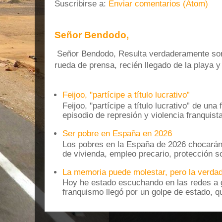
Suscribirse a:
Enviar comentarios (Atom)
Señor Bendodo,
Señor Bendodo, Resulta verdaderamente sonr
rueda de prensa, recién llegado de la playa 
Feijoo, "partícipe a título lucrativo”
Feijoo, "partícipe a título lucrativo” de una
episodio de represión y violencia franquista
Ser pobre en España en 2026
Los pobres en la España de 2026 chocarán
de vivienda, empleo precario, protección soc
La memoria puede molestar, pero la verdad
Hoy he estado escuchando en las redes a g
franquismo llegó por un golpe de estado, qu