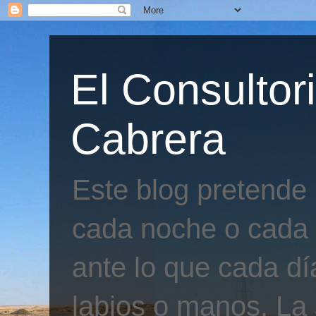
El Consultor
Cabrera
Este blog pretende
cada noche o cada 
ante lo que cada día
labios o manos. La 