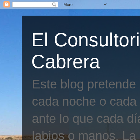
El Consultor
Cabrera
Este blog pretende
cada noche o cada 
ante lo que cada día
labios o manos. La 