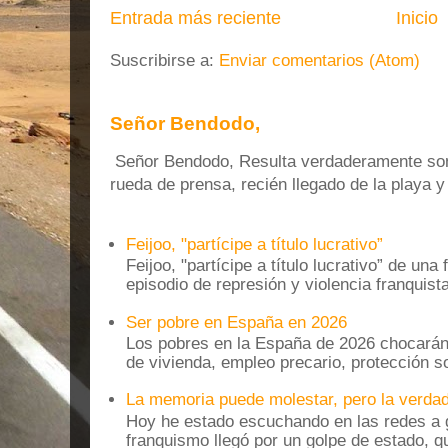
Entrada más reciente
Inicio
Suscribirse a:
Enviar comentarios (Atom)
Señor Bendodo,
Señor Bendodo, Resulta verdaderamente sonr
rueda de prensa, recién llegado de la playa 
Feijoo, "partícipe a título lucrativo”
Feijoo, "partícipe a título lucrativo” de una
episodio de represión y violencia franquista
Ser pobre en España en 2026
Los pobres en la España de 2026 chocarán
de vivienda, empleo precario, protección soc
La memoria puede molestar, pero la verdad
Hoy he estado escuchando en las redes a g
franquismo llegó por un golpe de estado, qu