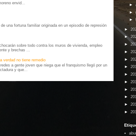
moreno envid...
►
►
►
o” de una fortuna familiar originada en un episodio de represión
►
20
.
►
20
►
20
chocarán sobre todo contra los muros de vivienda, empleo
ente y brechas ...
►
20
►
20
a verdad no tiene remedio
edes a gente joven que niega que el franquismo llegó por un
►
20
ctadura y que...
►
20
►
20
►
20
►
20
►
20
►
20
Etiqu
abu