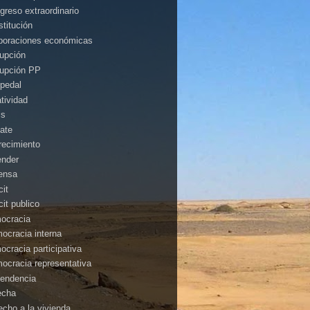
greso extraordinario
stitución
poraciones económicas
rupción
rupción PP
pedal
atividad
is
ate
recimiento
ender
ensa
cit
cit publico
ocracia
ocracia interna
ocracia participativa
ocracia representativa
endencia
echa
echo a la vivienda