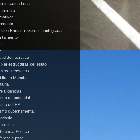
inistracion Local
tamiento
rnativas
amento
nción Primaria. Gerencia integrada
ntamiento
es
E
idad democratica
biar estructuras del estao
bios necesarios
tilla-La Mancha
aluña
rre urgencias
ismo de cospedal
ismo del PP
ismo gubernamental
dadania
ferencia
ferencia Politica
ferencia psoe