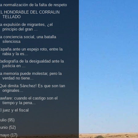
a normalización de la falta de respeto
EL HONORABLE DEL CORRALIN
TELLADO
a expulsión de migrantes, ¿el
principio del gran ...
a conciencia social, una batalla
silenciosa
spaña ante un espejo roto, entre la
rabia y la es...
adiografía de la desigualdad ante la
justicia en ...
a memoria puede molestar, pero la
verdad no tiene...
Qué dimita Sánchez! Es que son tan
originales…
awfare: cuando el castigo son el
tiempo y la pena...
l juez y el fiscal
julio
(95)
junio
(52)
mayo
(17)