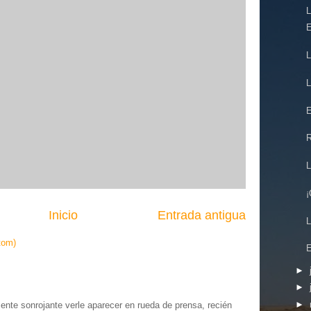
L
L
L
E
R
L
¡
Inicio
Entrada antigua
L
tom)
E
►
►
►
te sonrojante verle aparecer en rueda de prensa, recién