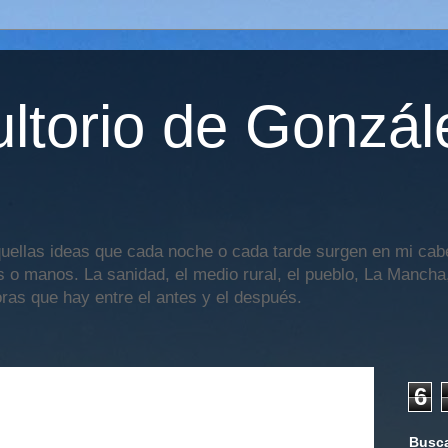
ltorio de Gonzál
uellas ideas que cada noche o cada tarde surgen en mi cabe
os o manos. La sanidad, el medio rural, el pueblo, La Mancha,
oras que hay entre el antes y el después.
6
Busca