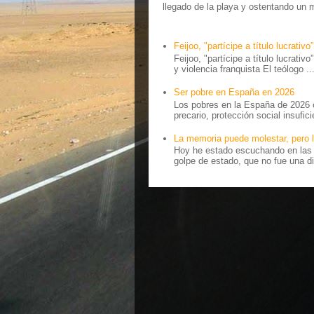
llegado de la playa y ostentando un 
Feijoo, "partícipe a título lucrativo”
Feijoo, "partícipe a título lucrativ
y violencia franquista El teólogo ..
Ser pobre en España en 2026
Los pobres en la España de 2026 
precario, protección social insufici
La memoria puede molestar, pero l
Hoy he estado escuchando en las r
golpe de estado, que no fue una di