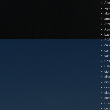
Adm
ago
alte
arm
Ate
Ayu
bas
BC
cal
cam
cam
Cas
Cat
cie
cin
cin
cin
ciu
con
Con
con