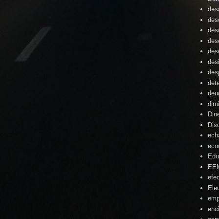
desa
des
des
des
des
des
des
det
deu
dim
Din
Dis
ech
eco
Edu
EE
efe
Ele
emp
enc