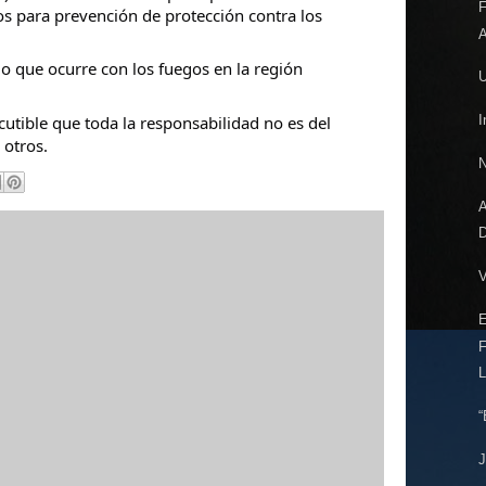
s para prevención de protección contra los
lo que ocurre con los fuegos en la región
U
scutible que toda la responsabilidad no es del
I
 otros.
N
A
D
V
F
L