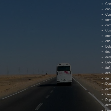
Con
con
Cor
cor
cor
Cos
cre
cris
Deb
dec
def
Def
defi
defi
dem
Dem
dem
Dem
Dep
der
Der