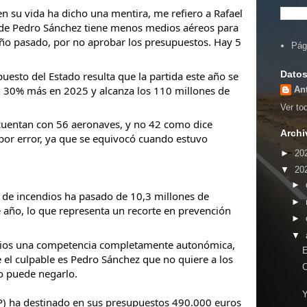
n su vida ha dicho una mentira, me refiero a Rafael
 de Pedro Sánchez tiene menos medios aéreos para
año pasado, por no aprobar los presupuestos. Hay 5
Pág
Datos
uesto del Estado resulta que la partida este año se
n 30% más en 2025 y alcanza los 110 millones de
An
Ver tod
 cuentan con 56 aeronaves, y no 42 como dice
Archi
 por error, ya que se equivocó cuando estuvo
►
20
▼
20
►
n de incendios ha pasado de 10,3 millones de
►
 año, lo que representa un recorte en prevención
►
▼
ndios una competencia completamente autonómica,
E
el culpable es Pedro Sánchez que no quiere a los
C
No puede negarlo.
P) ha destinado en sus presupuestos 490.000 euros