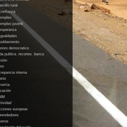
rrollo rural
confianza
empleo
empleo juvenil
esperanza
igualdades
poblamiento
erioro democratico
da publica. recortes. banca
isión
ero
crepancia interna
aniz
nomía
cación
MM
ctividad
cciones europeas
rendedores
ierros