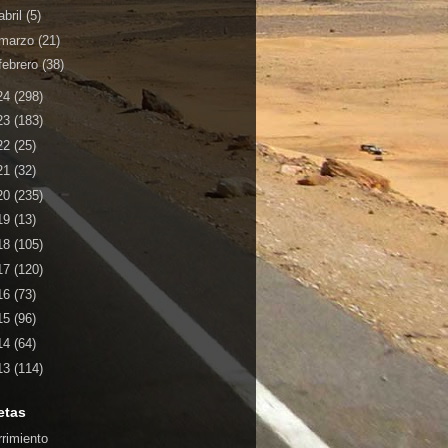
abril
(5)
marzo
(21)
febrero
(38)
24
(298)
23
(183)
22
(25)
21
(32)
20
(235)
19
(13)
18
(105)
17
(120)
16
(73)
15
(96)
14
(64)
13
(114)
etas
rrimiento