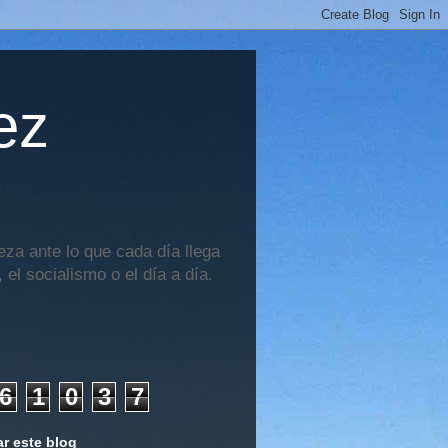
ez
za ante lo que cada día llega
 el socialismo o el día a día.
6
1
0
3
7
r este blog