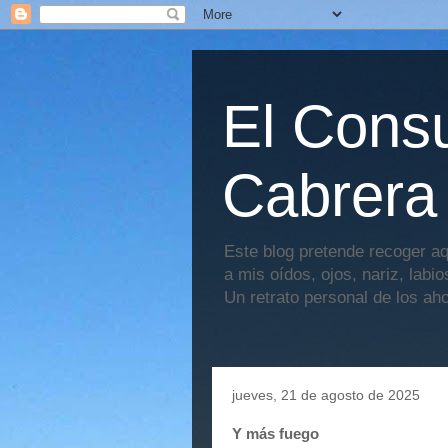
El Consu
Cabrera
Este blog pretende recoger aq
a mis oídos, ojos, nariz, labi
Un retrato personal de los ah
jueves, 21 de agosto de 2025
Y más fuego