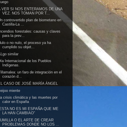
Fuego
A VER SI NOS ENTERAMOS DE UNA
VEZ. NOS TOMAN POR T...
n controvertido plan de biometano en
Castilla-La ...
ncendios forestales: causas y claves
para la prev...
ulo o no nulo, el proceso ya ha
cumplido su objet...
Lgo similar
ía Internacional de los Pueblos
Indígenas.
illamalea: un faro de integración en el
corazón d...
EL CASO DE JOSÉ MARÍA ÁNGEL
eijoo miente
a crisis climática y las muertes por
calor en España
“ESTA NO ES MI ESPAÑA QUE ME
LA HAN CAMBIAO”
JUMILLA O EL ARTE DE CREAR
PROBLEMAS DONDE NO LOS ...