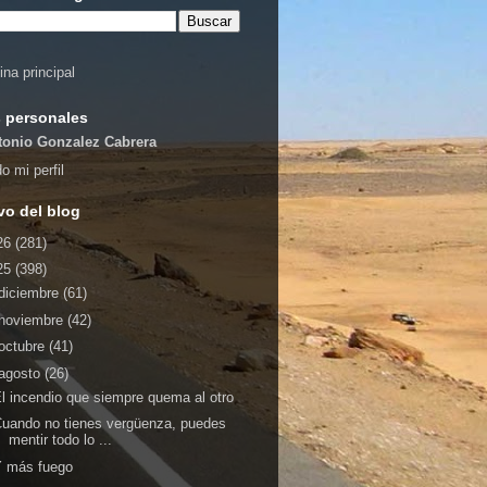
ina principal
 personales
tonio Gonzalez Cabrera
o mi perfil
vo del blog
26
(281)
25
(398)
diciembre
(61)
noviembre
(42)
octubre
(41)
agosto
(26)
l incendio que siempre quema al otro
uando no tienes vergüenza, puedes
mentir todo lo ...
Y más fuego