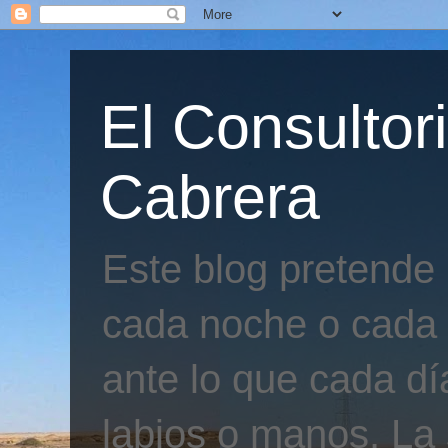
El Consultor
Cabrera
Este blog pretende
cada noche o cada 
ante lo que cada día
labios o manos. La 