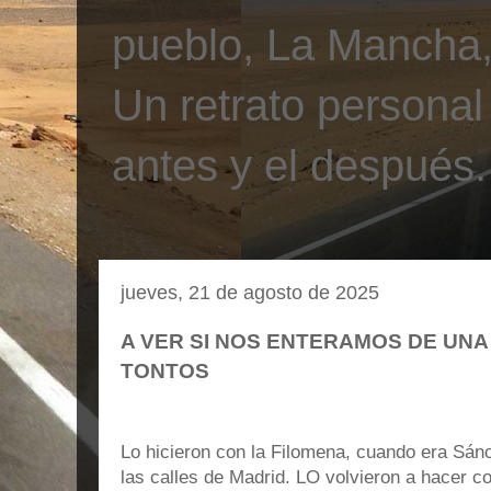
pueblo, La Mancha, 
Un retrato personal
antes y el después.
jueves, 21 de agosto de 2025
A VER SI NOS ENTERAMOS DE UNA
TONTOS
Lo hicieron con la Filomena, cuando era Sánc
las calles de Madrid. LO volvieron a hacer c