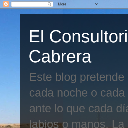
El Consultor
Cabrera
Este blog pretende
cada noche o cada 
ante lo que cada día
labios o manos. La 