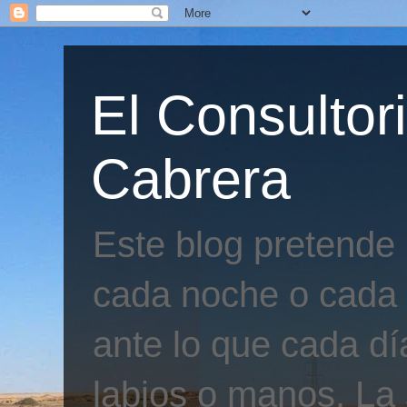
El Consultor
Cabrera
Este blog pretende
cada noche o cada 
ante lo que cada día
labios o manos. La 