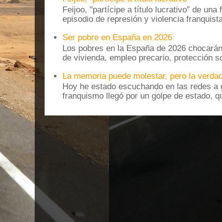
Feijoo, "partícipe a título lucrativo” de una
episodio de represión y violencia franquista
Ser pobre en España en 2026
Los pobres en la España de 2026 chocarán
de vivienda, empleo precario, protección soc
La memoria puede molestar, pero la verdad
Hoy he estado escuchando en las redes a g
franquismo llegó por un golpe de estado, qu