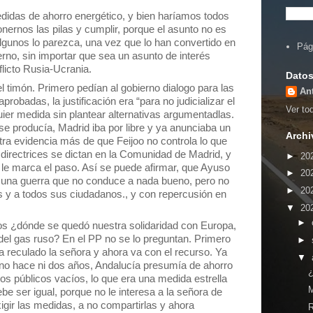
didas de ahorro energético, y bien haríamos todos
ernos las pilas y cumplir, porque el asunto no es
gunos lo parezca, una vez que lo han convertido en
Pág
erno, sin importar que sea un asunto de interés
licto Rusia-Ucrania.
Datos
l timón. Primero pedían al gobierno dialogo para las
An
aprobadas, la justificación era “para no judicializar el
Ver tod
ier medida sin plantear alternativas argumentadlas.
 se producía, Madrid iba por libre y ya anunciaba un
Archi
otra evidencia más de que Feijoo no controla lo que
s directrices se dictan en la Comunidad de Madrid, y
►
20
le marca el paso. Así se puede afirmar, que Ayuso
►
20
 una guerra que no conduce a nada bueno, pero no
►
20
aís y a todos sus ciudadanos., y con repercusión en
▼
20
►
s ¿dónde se quedó nuestra solidaridad con Europa,
del gas ruso? En el PP no se lo preguntan. Primero
►
ha reculado la señora y ahora va con el recurso. Ya
▼
no hace ni dos años, Andalucía presumía de ahorro
¿
ios públicos vacíos, lo que era una medida estrella
be ser igual, porque no le interesa a la señora de
gir las medidas, a no compartirlas y ahora
R