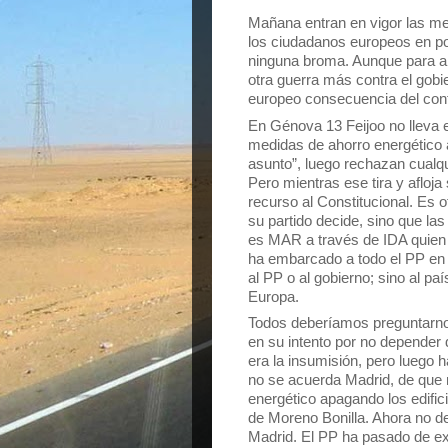
Mañana entran en vigor las me
los ciudadanos europeos en pon
ninguna broma. Aunque para al
otra guerra más contra el gobi
europeo consecuencia del conf
En Génova 13 Feijoo no lleva e
medidas de ahorro energético
asunto”, luego rechazan cualqu
Pero mientras ese tira y afloja
recurso al Constitucional. Es 
su partido decide, sino que la
es MAR a través de IDA quien 
ha embarcado a todo el PP en
al PP o al gobierno; sino al p
Europa.
Todos deberíamos preguntarno
en su intento por no depender 
era la insumisión, pero luego 
no se acuerda Madrid, de que 
energético apagando los edific
de Moreno Bonilla. Ahora no de
Madrid. El PP ha pasado de exi