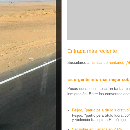
Entrada más reciente
Suscribirse a:
Enviar comentarios (A
Es urgente informar mejor sobr
Pocas cuestiones suscitan tantas pas
inmigración. Entre las conversaciones 
Feijoo, "partícipe a título lucrativo”
Feijoo, "partícipe a título lucrativ
y violencia franquista El teólogo ..
Ser pobre en España en 2026