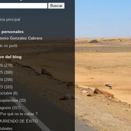
ina principal
 personales
tonio Gonzalez Cabrera
o mi perfil
vo del blog
26
(278)
25
(398)
24
(298)
23
(183)
octubre
(6)
septiembre
(20)
agosto
(157)
Por qué no te callas ?
MURIENDO DE ÉXITO
ubiales