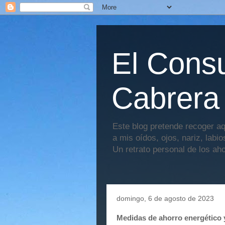
El Consu
Cabrera
Este blog pretende recoger aq
a mis oídos, ojos, nariz, labi
Un retrato personal de los ah
domingo, 6 de agosto de 2023
Medidas de ahorro energético 