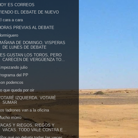
HOY ES CORREOS
VIENDO EL DEBATE DE NUEVO
l cara a cara
HORAS PREVIAS AL DEBATE
Hormiguero
MAÑANA DE DOMINGO, VISPERAS
DE LUNES DE DEBATE
LES GUSTAN LOS TOROS, PERO
CARECEN DE VERGÜENZA TO...
mpezando julio
Programa del PP
Son podencos
o que queda por oir
VOTARÉ IZQUIERDA. VOTARÉ
SUMAR
os ladrones van a la oficina
Mucho morro
VACAS Y RIEGOS, RIEGOS Y
VACAS. TODO VALE CONTRA E...
Por qué no debatir todas las veces