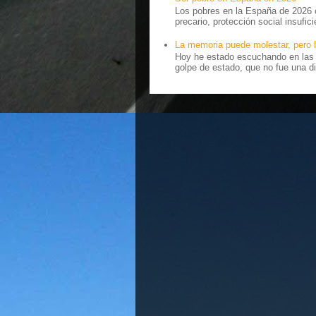
Los pobres en la España de 2026 
precario, protección social insufici
La memoria puede molestar, pero l
Hoy he estado escuchando en las r
golpe de estado, que no fue una di