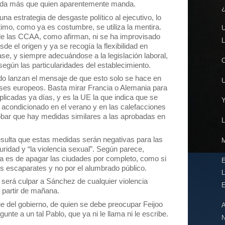
nda más que quien aparentemente manda.
una estrategia de desgaste político al ejecutivo, lo
imo, como ya es costumbre, se utiliza la mentira.
de las CCAA, como afirman, ni se ha improvisado
e el origen y ya se recogía la flexibilidad en
ase, y siempre adecuándose a la legislación laboral,
egún las particularidades del establecimiento.
o lanzan el mensaje de que esto solo se hace en
ses europeos. Basta mirar Francia o Alemania para
licadas ya días, y es la UE la que indica que se
e acondicionado en el verano y en las calefacciones
bar que hay medidas similares a las aprobadas en
resulta que estas medidas serán negativas para las
ridad y “la violencia sexual”. Según parece,
ta es de apagar las ciudades por completo, como si
os escaparates y no por el alumbrado público.
 será culpar a Sánchez de cualquier violencia
 partir de mañana.
ue del gobierno, de quien se debe preocupar Feijoo
unte a un tal Pablo, que ya ni le llama ni le escribe.