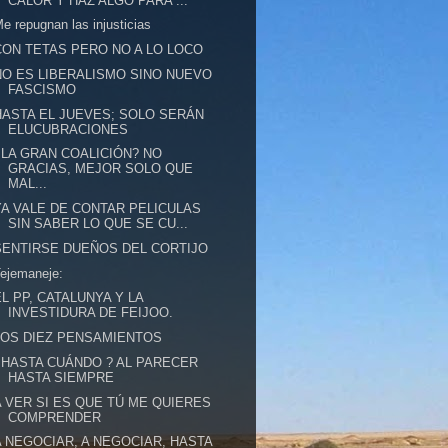
CALOR Y HAZ ALGO PARA ...
e repugnan las injusticias
CON TETAS PERO NO A LO LOCO
NO ES LIBERALISMO SINO NUEVO
FASCISMO
HASTA EL JUEVES; SOLO SERÁN
ELUCUBRACIONES
¿LA GRAN COALICIÓN? NO
GRACIAS, MEJOR SOLO QUE
MAL...
YA VALE DE CONTAR PELICULAS
SIN SABER LO QUE SE CU...
SENTIRSE DUEÑOS DEL CORTIJO
ejemaneje:
EL PP, CATALUNYA Y LA
INVESTIDURA DE FEIJOO.
LOS DIEZ PENSAMIENTOS
¿HASTA CUÁNDO ? AL PARECER
HASTA SIEMPRE
A VER SI ES QUE TÚ ME QUIERES
COMPRENDER
A NEGOCIAR, A NEGOCIAR, HASTA