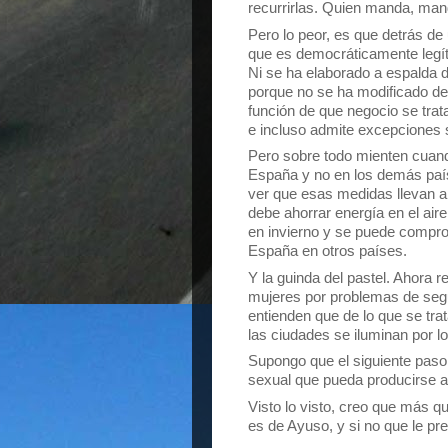
recurrirlas. Quien manda, ma
Pero lo peor, es que detrás de 
que es democráticamente legít
Ni se ha elaborado a espalda 
porque no se ha modificado desd
función de que negocio se trat
e incluso admite excepciones s
Pero sobre todo mienten cuand
España y no en los demás paí
ver que esas medidas llevan ap
debe ahorrar energía en el air
en invierno y se puede compro
España en otros países.
Y la guinda del pastel. Ahora 
mujeres por problemas de segu
entienden que de lo que se tra
las ciudades se iluminan por l
Supongo que el siguiente paso
sexual que pueda producirse a
Visto lo visto, creo que más q
es de Ayuso, y si no que le preg