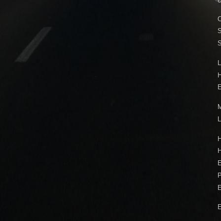
C
S
L
E
M
L
H
P