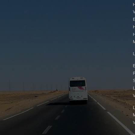
E
E
L
L
¿