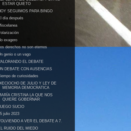
ESTAR QUIETO
HOY SEGUIMOS PARA BINGO
l día después
Miscelanea
olarización
No exagero
os derechos no son eternos
n genio o un vago
VALORANDO EL DEBATE
UN DEBATE CON AUSENCIAS
iempo de curiosidades
DIECIOCHO DE JULIO Y LEY DE
MEMORIA DEMOCRATICA
MARÍA CRISTiNA LA QUE NOS
QUIERE GOBERNAR
JUEGO SUCIO
5 julio 2023
VOLVIENDO A VER EL DEBATE A 7.
EL RUIDO DEL MIEDO