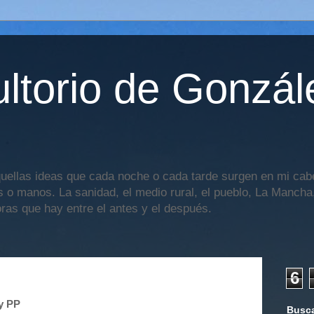
ltorio de Gonzál
uellas ideas que cada noche o cada tarde surgen en mi cabe
os o manos. La sanidad, el medio rural, el pueblo, La Mancha,
oras que hay entre el antes y el después.
6
y PP
Busca