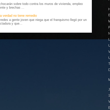
chocarán sobre todo contra los muros de vivienda, empleo
ente y brechas ...
E
a verdad no tiene remedio
edes a gente joven que niega que el franquismo llegó por un
ctadura y que...
P
L
U
T
1