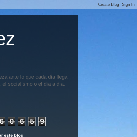
ez
za ante lo que cada día llega
 el socialismo o el día a día.
6
0
6
5
9
r este blog