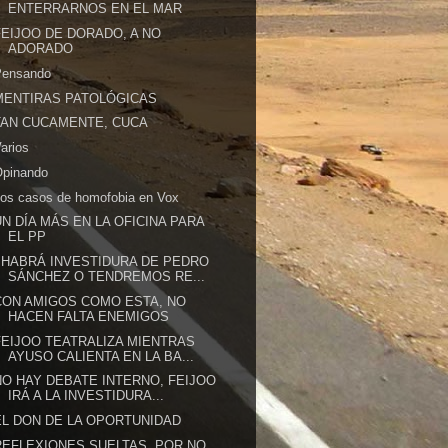
ENTERRARNOS EN EL MAR
FEIJOO DE DORADO, A NO
ADORADO
Pensando
MENTIRAS PATOLÓGICAS
TAN CUCAMENTE, CUCA
arios
Opinando
os casos de homofobia en Vox
UN DÍA MÁS EN LA OFICINA PARA
EL PP
¿HABRÁ INVESTIDURA DE PEDRO
SÁNCHEZ O TENDREMOS RE...
CON AMIGOS COMO ESTA, NO
HACEN FALTA ENEMIGOS
FEIJOO TEATRALIZA MIENTRAS
AYUSO CALIENTA EN LA BA...
NO HAY DEBATE INTERNO, FEIJOO
IRÁ A LA INVESTIDURA...
EL DON DE LA OPORTUNIDAD
REFLEXIONES SUELTAS. POR NO