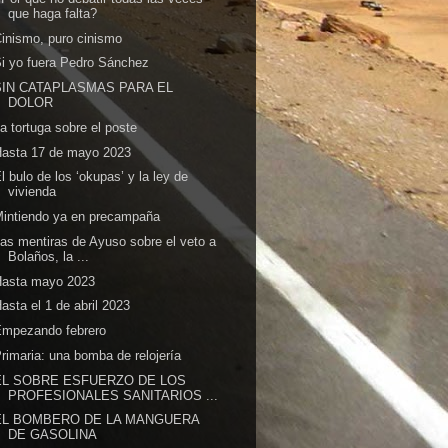
que haga falta?
inismo, puro cinismo
i yo fuera Pedro Sánchez
SIN CATAPLASMAS PARA EL
DOLOR
a tortuga sobre el poste
Hasta 17 de mayo 2023
l bulo de los ‘okupas’ y la ley de
vivienda
intiendo ya en precampaña
as mentiras de Ayuso sobre el veto a
Bolaños, la ...
Hasta mayo 2023
asta el 1 de abril 2023
Empezando febrero
rimaria: una bomba de relojería
EL SOBRE ESFUERZO DE LOS
PROFESIONALES SANITARIOS ...
EL BOMBERO DE LA MANGUERA
DE GASOLINA