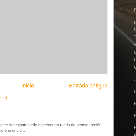
V
L
Inicio
Entrada antigua
tom)
te sonrojante verle aparecer en rueda de prensa, recién
moreno envid...