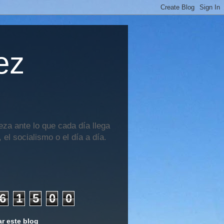
ez
za ante lo que cada día llega
 el socialismo o el día a día.
6
1
5
0
0
r este blog