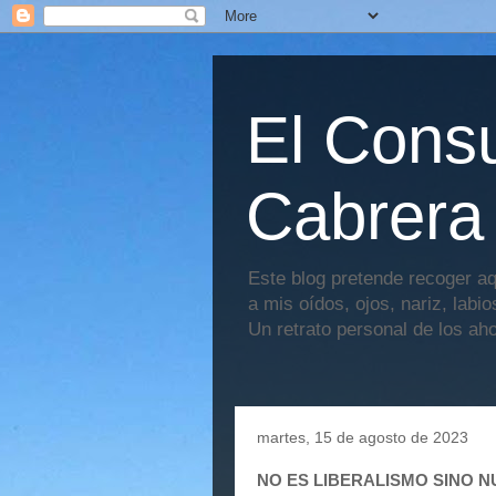
El Consu
Cabrera
Este blog pretende recoger aq
a mis oídos, ojos, nariz, labi
Un retrato personal de los ah
martes, 15 de agosto de 2023
NO ES LIBERALISMO SINO 