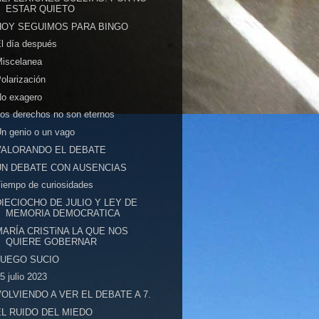
ESTAR QUIETO
HOY SEGUIMOS PARA BINGO
l día después
Miscelanea
olarización
No exagero
os derechos no son eternos
n genio o un vago
VALORANDO EL DEBATE
UN DEBATE CON AUSENCIAS
iempo de curiosidades
DIECIOCHO DE JULIO Y LEY DE
MEMORIA DEMOCRATICA
MARÍA CRISTiNA LA QUE NOS
QUIERE GOBERNAR
JUEGO SUCIO
5 julio 2023
VOLVIENDO A VER EL DEBATE A 7.
EL RUIDO DEL MIEDO