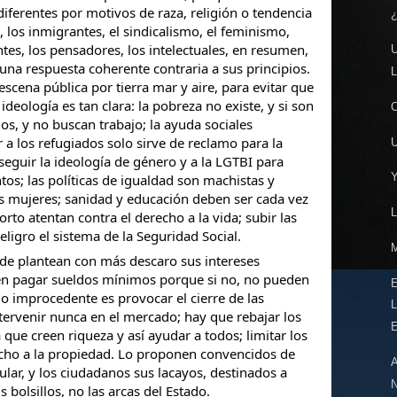
 diferentes por motivos de raza, religión o tendencia
, los inmigrantes, el sindicalismo, el feminismo,
tes, los pensadores, los intelectuales, en resumen,
una respuesta coherente contraria a sus principios.
escena pública por tierra mar y aire, para evitar que
ideología es tan clara: la pobreza no existe, y si son
s, y no buscan trabajo; la ayuda sociales
a los refugiados solo sirve de reclamo para la
seguir la ideología de género y a la LGTBI para
tos; las políticas de igualdad son machistas y
as mujeres; sanidad y educación deben ser cada vez
rto atentan contra el derecho a la vida; subir las
ligro el sistema de la Seguridad Social.
de plantean con más descaro sus intereses
ben pagar sueldos mínimos porque si no, no pueden
o improcedente es provocar el cierre de las
tervenir nunca en el mercado; hay que rebajar los
 que creen riqueza y así ayudar a todos; limitar los
recho a la propiedad. Lo proponen convencidos de
ular, y los ciudadanos sus lacayos, destinados a
us bolsillos, no las arcas del Estado.