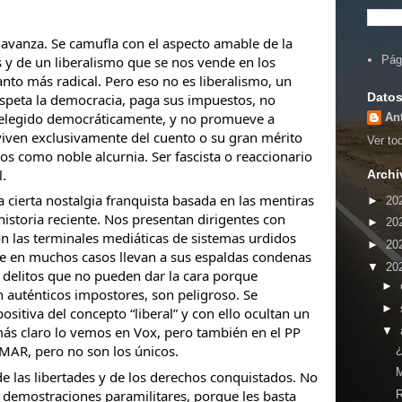
 avanza. Se camufla con el aspecto amable de la
s y de un liberalismo que se nos vende en los
Pág
to más radical. Pero eso no es liberalismo, un
Datos
 respeta la democracia, paga sus impuestos, no
o elegido democráticamente, y no promueve a
An
viven exclusivamente del
cuento o su gran mérito
Ver tod
s como noble alcurnia. Ser fascista o reaccionario
l.
Archi
 cierta nostalgia franquista basada en las mentiras
►
20
 historia reciente. Nos presentan dirigentes con
►
20
n las terminales mediáticas de sistemas urdidos
►
20
que en muchos casos llevan a sus espaldas condenas
▼
20
s delitos que no pueden dar la cara porque
►
n auténticos impostores, son peligroso. Se
►
sitiva del concepto “liberal” y con ello ocultan un
 más claro lo vemos en Vox, pero también en el PP
▼
AR, pero no son los únicos.
¿
 las libertades y de los derechos conquistados. No
 demostraciones paramilitares, porque les basta
R