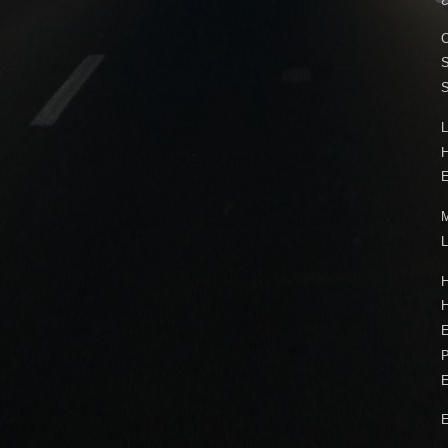
C
S
L
E
M
L
H
P