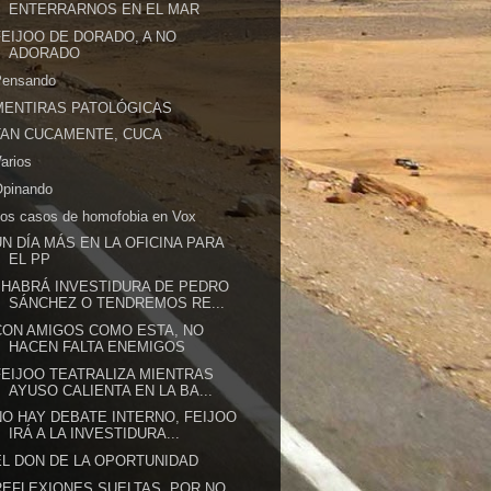
ENTERRARNOS EN EL MAR
FEIJOO DE DORADO, A NO
ADORADO
Pensando
MENTIRAS PATOLÓGICAS
TAN CUCAMENTE, CUCA
arios
Opinando
os casos de homofobia en Vox
UN DÍA MÁS EN LA OFICINA PARA
EL PP
¿HABRÁ INVESTIDURA DE PEDRO
SÁNCHEZ O TENDREMOS RE...
CON AMIGOS COMO ESTA, NO
HACEN FALTA ENEMIGOS
FEIJOO TEATRALIZA MIENTRAS
AYUSO CALIENTA EN LA BA...
NO HAY DEBATE INTERNO, FEIJOO
IRÁ A LA INVESTIDURA...
EL DON DE LA OPORTUNIDAD
REFLEXIONES SUELTAS. POR NO