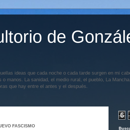
ltorio de Gonzál
uellas ideas que cada noche o cada tarde surgen en mi cabe
os o manos. La sanidad, el medio rural, el pueblo, La Mancha,
oras que hay entre el antes y el después.
6
NUEVO FASCISMO
Busca