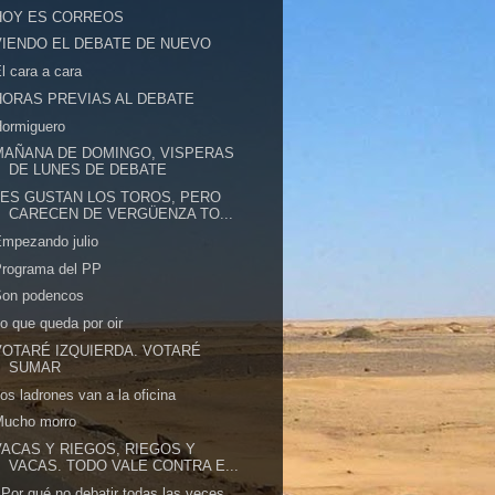
HOY ES CORREOS
VIENDO EL DEBATE DE NUEVO
l cara a cara
HORAS PREVIAS AL DEBATE
Hormiguero
MAÑANA DE DOMINGO, VISPERAS
DE LUNES DE DEBATE
LES GUSTAN LOS TOROS, PERO
CARECEN DE VERGÜENZA TO...
mpezando julio
Programa del PP
Son podencos
o que queda por oir
VOTARÉ IZQUIERDA. VOTARÉ
SUMAR
os ladrones van a la oficina
Mucho morro
VACAS Y RIEGOS, RIEGOS Y
VACAS. TODO VALE CONTRA E...
Por qué no debatir todas las veces