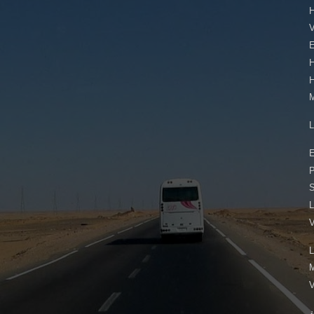
E
E
L
L
¿