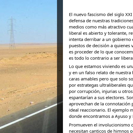
El nuevo fascismo del siglo XXI
defensa de nuestras tradicione
medios como más atractivo cuan
liberal es abierto y tolerante,
intenta derribar a un gobiern
puestos de decisión a quienes 
es proceder de lo que conocemo
es todo lo contrario a ser libera
Lo que estamos viviendo es una
y en un falso relato de nuestra
caras amables pero que solo so
por estrategas ultraliberales 
por corrupción, injurias u otro
espantarían a sus electores. So
aprovechan de la connotación po
ideal reaccionario. El ejemplo
donde encontramos a Ayuso y M
Promueven el involucionismo de
necesitan canticos de himnos o