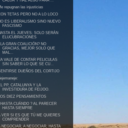
CALOR Y HAZ ALGO PARA ...
e repugnan las injusticias
CON TETAS PERO NO A LO LOCO
NO ES LIBERALISMO SINO NUEVO
FASCISMO
HASTA EL JUEVES; SOLO SERÁN
ELUCUBRACIONES
¿LA GRAN COALICIÓN? NO
GRACIAS, MEJOR SOLO QUE
MAL...
YA VALE DE CONTAR PELICULAS
SIN SABER LO QUE SE CU...
SENTIRSE DUEÑOS DEL CORTIJO
ejemaneje:
EL PP, CATALUNYA Y LA
INVESTIDURA DE FEIJOO.
LOS DIEZ PENSAMIENTOS
¿HASTA CUÁNDO ? AL PARECER
HASTA SIEMPRE
A VER SI ES QUE TÚ ME QUIERES
COMPRENDER
A NEGOCIAR, A NEGOCIAR, HASTA