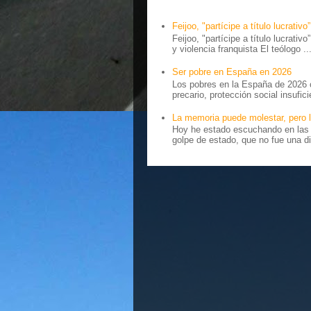
Feijoo, "partícipe a título lucrativo”
Feijoo, "partícipe a título lucrativ
y violencia franquista El teólogo ..
Ser pobre en España en 2026
Los pobres en la España de 2026 
precario, protección social insufici
La memoria puede molestar, pero l
Hoy he estado escuchando en las r
golpe de estado, que no fue una di