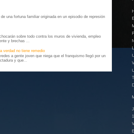
o” de una fortuna familiar originada en un episodio de represión
E
.
P
chocarán sobre todo contra los muros de vivienda, empleo
ente y brechas ...
L
a verdad no tiene remedio
U
edes a gente joven que niega que el franquismo llegó por un
ctadura y que...
T
1