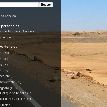
ina principal
 personales
tonio Gonzalez Cabrera
o mi perfil
vo del blog
26
(281)
25
(398)
24
(298)
23
(183)
octubre
(6)
septiembre
(20)
agosto
(157)
Por qué no te callas ?
MURIENDO DE ÉXITO
ubiales