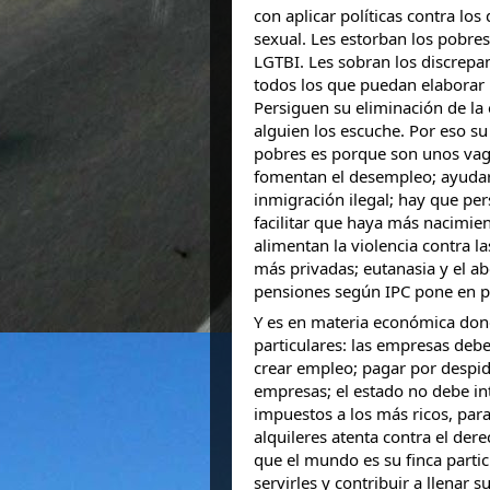
con aplicar políticas contra los
sexual. Les estorban los pobres
LGTBI. Les sobran los discrepan
todos los que puedan elaborar 
Persiguen su eliminación de la 
alguien los escuche. Por eso su 
pobres es porque son unos vago
fomentan el desempleo; ayudar 
inmigración ilegal; hay que per
facilitar que haya más nacimien
alimentan la violencia contra l
más privadas; eutanasia y el abo
pensiones según IPC pone en pe
Y es en materia económica don
particulares: las empresas de
crear empleo; pagar por despid
empresas; el estado no debe in
impuestos a los más ricos, para
alquileres atenta contra el de
que el mundo es su finca partic
servirles y contribuir a llenar s