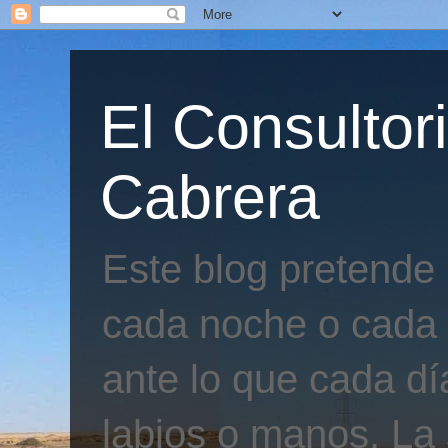
El Consultor
Cabrera
Este blog pretende
cada noche o cada 
ante lo que cada día
labios o manos. La 