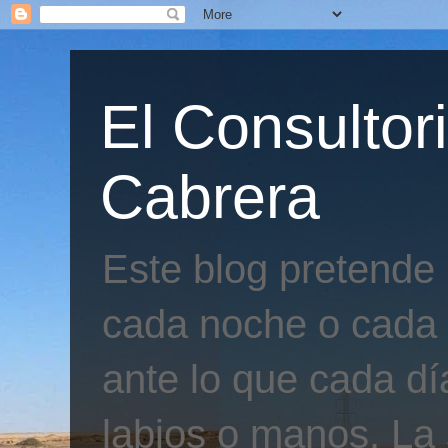
El Consultor
Cabrera
Este blog pretende
cada noche o cada 
ante lo que cada día
labios o manos. La 