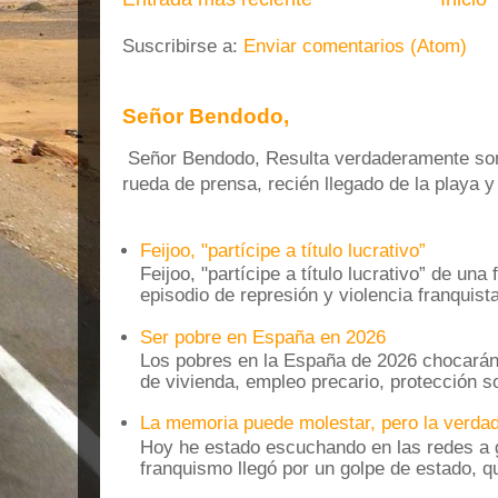
Suscribirse a:
Enviar comentarios (Atom)
Señor Bendodo,
Señor Bendodo, Resulta verdaderamente sonr
rueda de prensa, recién llegado de la playa 
Feijoo, "partícipe a título lucrativo”
Feijoo, "partícipe a título lucrativo” de una
episodio de represión y violencia franquista
Ser pobre en España en 2026
Los pobres en la España de 2026 chocarán
de vivienda, empleo precario, protección soc
La memoria puede molestar, pero la verdad
Hoy he estado escuchando en las redes a g
franquismo llegó por un golpe de estado, qu