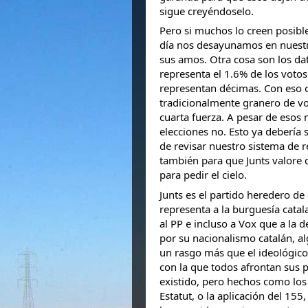
sigue creyéndoselo.
Pero si muchos lo creen posible
día nos desayunamos en nuestra
sus amos. Otra cosa son los da
representa el 1.6% de los votos
representan décimas. Con eso co
tradicionalmente granero de v
cuarta fuerza. A pesar de esos n
elecciones no. Esto ya debería 
de revisar nuestro sistema de r
también para que Junts valore
para pedir el cielo.
Junts es el partido heredero de 
representa a la burguesía catal
al PP e incluso a Vox que a la 
por su nacionalismo catalán, alg
un rasgo más que el ideológico 
con la que todos afrontan sus 
existido, pero hechos como los 
Estatut, o la aplicación del 155