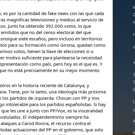
M
, es por la cantidad de fake news con las que cada
s magnificas televisiones y medios al servicio de
tos. Junts ha obtenido 392.000 votos, lo que
 emitidos que no del censo electoral del que
nsigue siete escaños, pero incluso en territorios
otos para su formación como Girona, quedan como
imios votos, tienen la llave de elecciones si o
ser motivo suficiente para plantearse la necesidad
epresentación como país, pero hoy es el que es. Y
 que no está precisamente en su mejor momento
T
otros en la historia reciente de Catalunya, y
ana. Tiene, por lo tanto, una ideología más próxima
de los partidos de izquierda. Chocan con PP y Vox
o intolerable para los partidos españolistas. Si hay
que les une a Junts con PP/Vox, es la visceralidad
postulados. El independentismo siempre ha
ataques a Carod Rovira, el recurso contra el
, todas actuaciones del PP en el gobierno, que solo