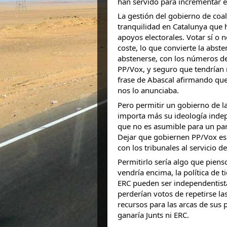
han servido para incrementar el
La gestión del gobierno de coa
tranquilidad en Catalunya que 
apoyos electorales. Votar sí o 
coste, lo que convierte la abst
abstenerse, con los números de
PP/Vox, y seguro que tendrían
frase de Abascal afirmando que
nos lo anunciaba.
Pero permitir un gobierno de la
importa más su ideología indep
que no es asumible para un part
Dejar que gobiernen PP/Vox es p
con los tribunales al servicio de
Permitirlo sería algo que pienso
vendría encima, la política de 
ERC pueden ser independentista
perderían votos de repetirse l
recursos para las arcas de sus
ganaría Junts ni ERC.