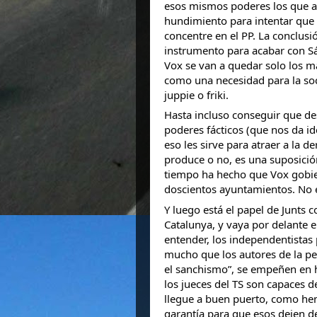
esos mismos poderes los que a
hundimiento para intentar que e
concentre en el PP. La conclus
instrumento para acabar con Sán
Vox se van a quedar solo los má
como una necesidad para la so
juppie o friki.
Hasta incluso conseguir que de
poderes fácticos (que nos da id
eso les sirve para atraer a la d
produce o no, es una suposició
tiempo ha hecho que Vox gobie
doscientos ayuntamientos. No 
Y luego está el papel de Junts 
Catalunya, y vaya por delante 
entender, los independentistas
mucho que los autores de la pel
el sanchismo”, se empeñen en 
los jueces del TS son capaces d
llegue a buen puerto, como hemo
garantía para que esos dejen d