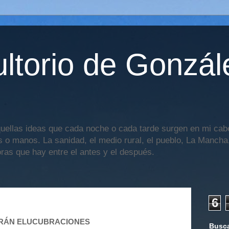
ltorio de Gonzál
uellas ideas que cada noche o cada tarde surgen en mi cabe
os o manos. La sanidad, el medio rural, el pueblo, La Mancha,
oras que hay entre el antes y el después.
6
ERÁN ELUCUBRACIONES
Busca