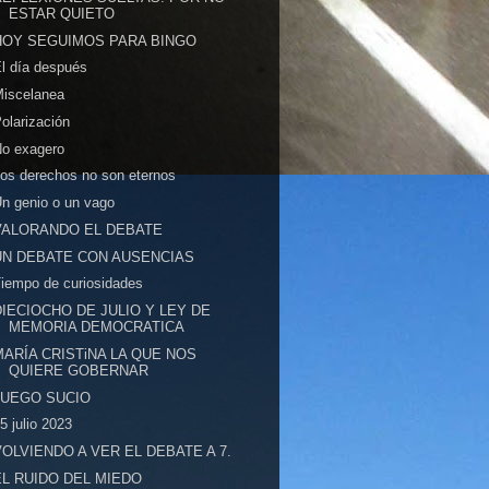
ESTAR QUIETO
HOY SEGUIMOS PARA BINGO
l día después
Miscelanea
olarización
No exagero
os derechos no son eternos
n genio o un vago
VALORANDO EL DEBATE
UN DEBATE CON AUSENCIAS
iempo de curiosidades
DIECIOCHO DE JULIO Y LEY DE
MEMORIA DEMOCRATICA
MARÍA CRISTiNA LA QUE NOS
QUIERE GOBERNAR
JUEGO SUCIO
5 julio 2023
VOLVIENDO A VER EL DEBATE A 7.
EL RUIDO DEL MIEDO