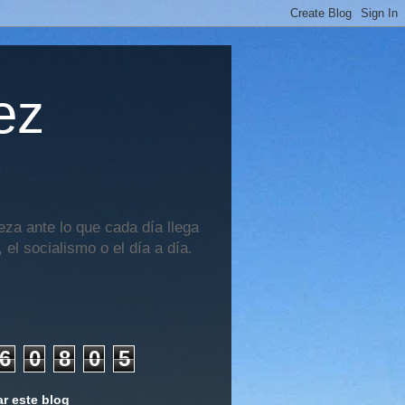
ez
za ante lo que cada día llega
 el socialismo o el día a día.
6
0
8
0
5
r este blog