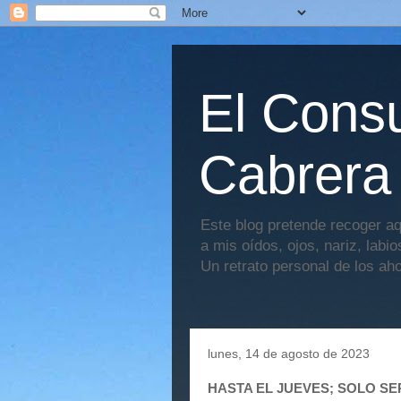
El Consu
Cabrera
Este blog pretende recoger aq
a mis oídos, ojos, nariz, labi
Un retrato personal de los ah
lunes, 14 de agosto de 2023
HASTA EL JUEVES; SOLO S