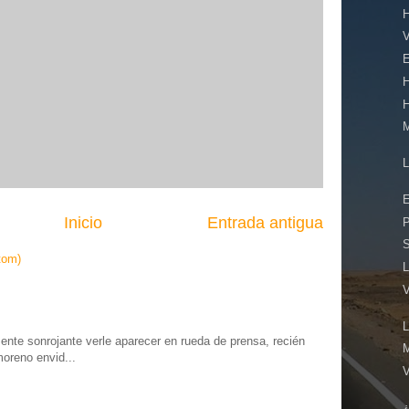
E
E
Inicio
Entrada antigua
tom)
L
L
te sonrojante verle aparecer en rueda de prensa, recién
moreno envid...
¿