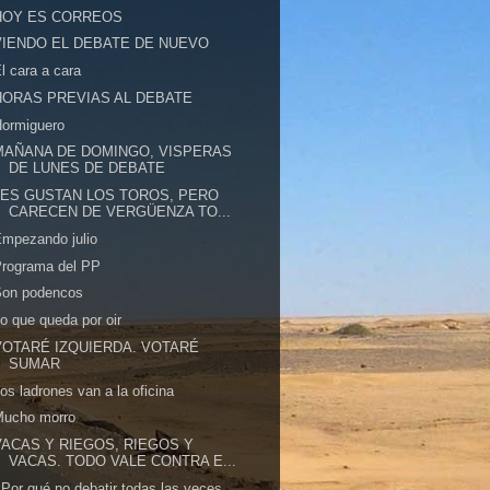
HOY ES CORREOS
VIENDO EL DEBATE DE NUEVO
l cara a cara
HORAS PREVIAS AL DEBATE
Hormiguero
MAÑANA DE DOMINGO, VISPERAS
DE LUNES DE DEBATE
LES GUSTAN LOS TOROS, PERO
CARECEN DE VERGÜENZA TO...
mpezando julio
Programa del PP
Son podencos
o que queda por oir
VOTARÉ IZQUIERDA. VOTARÉ
SUMAR
os ladrones van a la oficina
Mucho morro
VACAS Y RIEGOS, RIEGOS Y
VACAS. TODO VALE CONTRA E...
Por qué no debatir todas las veces