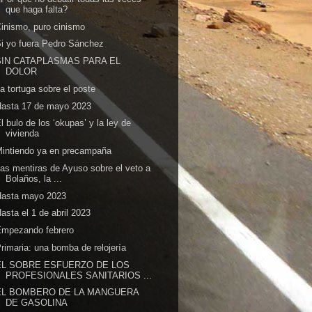
que haga falta?
inismo, puro cinismo
i yo fuera Pedro Sánchez
SIN CATAPLASMAS PARA EL
DOLOR
a tortuga sobre el poste
Hasta 17 de mayo 2023
l bulo de los ‘okupas’ y la ley de
vivienda
intiendo ya en precampaña
as mentiras de Ayuso sobre el veto a
Bolaños, la ...
Hasta mayo 2023
asta el 1 de abril 2023
Empezando febrero
rimaria: una bomba de relojería
EL SOBRE ESFUERZO DE LOS
PROFESIONALES SANITARIOS ...
EL BOMBERO DE LA MANGUERA
DE GASOLINA