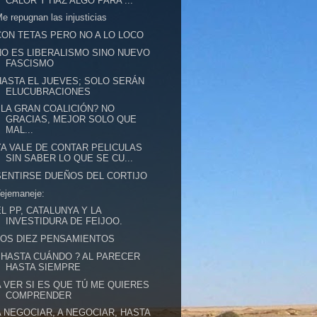
CALOR Y HAZ ALGO PARA ...
e repugnan las injusticias
CON TETAS PERO NO A LO LOCO
NO ES LIBERALISMO SINO NUEVO
FASCISMO
HASTA EL JUEVES; SOLO SERÁN
ELUCUBRACIONES
¿LA GRAN COALICIÓN? NO
GRACIAS, MEJOR SOLO QUE
MAL...
YA VALE DE CONTAR PELICULAS
SIN SABER LO QUE SE CU...
SENTIRSE DUEÑOS DEL CORTIJO
ejemaneje:
EL PP, CATALUNYA Y LA
INVESTIDURA DE FEIJOO.
LOS DIEZ PENSAMIENTOS
¿HASTA CUÁNDO ? AL PARECER
HASTA SIEMPRE
A VER SI ES QUE TÚ ME QUIERES
COMPRENDER
A NEGOCIAR, A NEGOCIAR, HASTA