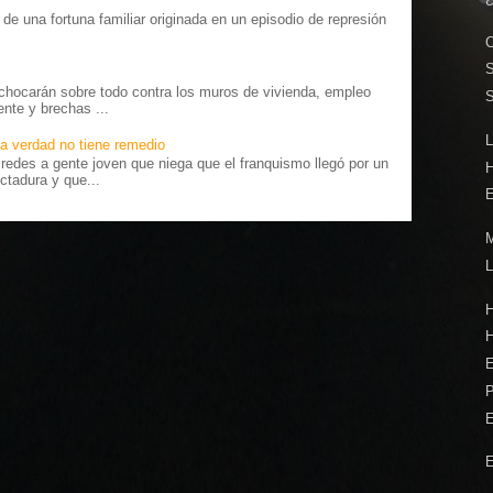
o” de una fortuna familiar originada en un episodio de represión
.
C
S
chocarán sobre todo contra los muros de vivienda, empleo
ente y brechas ...
L
a verdad no tiene remedio
edes a gente joven que niega que el franquismo llegó por un
ctadura y que...
E
M
L
H
P