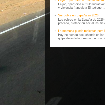
Feijoo, "partícipe a título lucrativ
y violencia franquista El teólogo ..
Ser pobre en España en 2026
Los pobres en la España de 2026 
precario, protección social insufici
La memoria puede molestar, pero l
Hoy he estado escuchando en las r
golpe de estado, que no fue una di