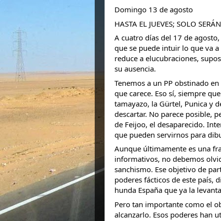
Domingo 13 de agosto
HASTA EL JUEVES; SOLO SER
A cuatro días del 17 de agosto,
que se puede intuir lo que va a
reduce a elucubraciones, suposi
su ausencia.
Tenemos a un PP obstinado en 
que carece. Eso sí, siempre qu
tamayazo, la Gürtel, Punica y 
descartar. No parece posible, p
de Feijoo, el desaparecido. In
que pueden servirnos para dibuj
Aunque últimamente es una fras
informativos, no debemos olvida
sanchismo. Ese objetivo de part
poderes fácticos de este país, 
hunda España que ya la levant
Pero tan importante como el ob
alcanzarlo. Esos poderes han ut