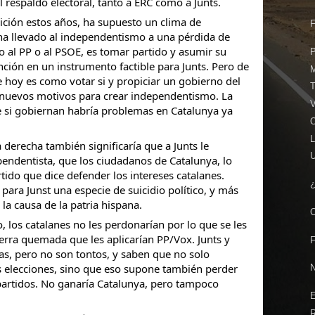
 respaldo electoral, tanto a ERC como a Junts.
lición estos años, ha supuesto un clima de
ha llevado al independentismo a una pérdida de
no al PP o al PSOE, es tomar partido y asumir su
ención en un instrumento factible para Junts. Pero de
 hoy es como votar si y propiciar un gobierno del
 nuevos motivos para crear independentismo. La
V
 si gobiernan habría problemas en Catalunya ya
L
 derecha también significaría que a Junts le
endentista, que los ciudadanos de Catalunya, lo
ido que dice defender los intereses catalanes.
ara Junst una especie de suicidio político, y más
 la causa de la patria hispana.
, los catalanes no les perdonarían por lo que se les
tierra quemada que les aplicarían PP/Vox. Junts y
s, pero no son tontos, y saben que no solo
as elecciones, sino que eso supone también perder
 partidos. No ganaría Catalunya, pero tampoco