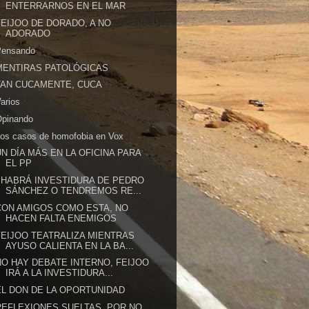
ENTERRARNOS EN EL MAR
FEIJOO DE DORADO, A NO
ADORADO
Pensando
MENTIRAS PATOLÓGICAS
TAN CUCAMENTE, CUCA
arios
Opinando
os casos de homofobia en Vox
UN DÍA MÁS EN LA OFICINA PARA
EL PP
¿HABRÁ INVESTIDURA DE PEDRO
SÁNCHEZ O TENDREMOS RE...
CON AMIGOS COMO ESTA, NO
HACEN FALTA ENEMIGOS
FEIJOO TEATRALIZA MIENTRAS
AYUSO CALIENTA EN LA BA...
NO HAY DEBATE INTERNO, FEIJOO
IRÁ A LA INVESTIDURA...
EL DON DE LA OPORTUNIDAD
REFLEXIONES SUELTAS. POR NO