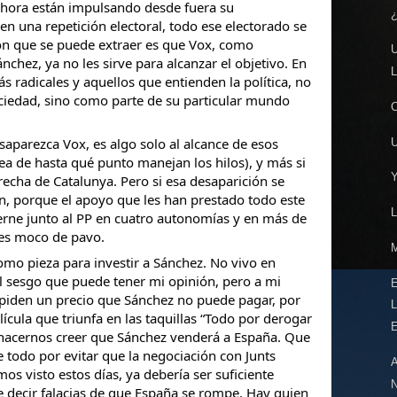
hora están impulsando desde fuera su
n una repetición electoral, todo ese electorado se
ión que se puede extraer es que Vox, como
chez, ya no les sirve para alcanzar el objetivo. En
s radicales y aquellos que entienden la política, no
ciedad, sino como parte de su particular mundo
saparezca Vox, es algo solo al alcance de esos
ea de hasta qué punto manejan los hilos), y más si
erecha de Catalunya. Pero si esa desaparición se
n, porque el apoyo que les han prestado todo este
rne junto al PP en cuatro autonomías y en más de
es moco de pavo.
como pieza para investir a Sánchez. No vivo en
el sesgo que puede tener mi opinión, pero a mi
 piden un precio que Sánchez no puede pagar, por
ícula que triunfa en las taquillas “Todo por derogar
hacernos creer que Sánchez venderá a España. Que
e todo por evitar que la negociación con Junts
s visto estos días, ya debería ser suficiente
e decir falacias de que España se rompe. Hay quien