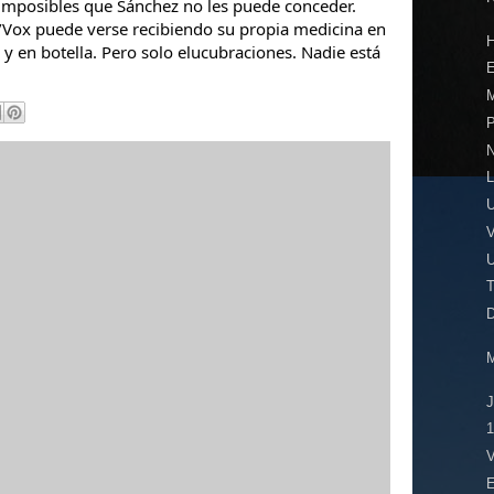
imposibles que Sánchez no les puede conceder.
/Vox puede verse recibiendo su propia medicina en
 y en botella. Pero solo elucubraciones. Nadie está
E
P
L
U
T
1