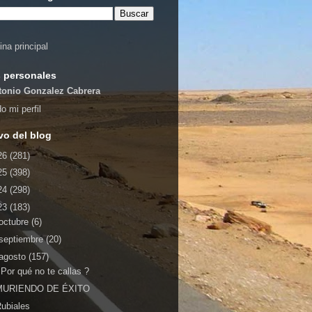
ina principal
 personales
tonio Gonzalez Cabrera
o mi perfil
vo del blog
26
(281)
25
(398)
24
(298)
23
(183)
octubre
(6)
septiembre
(20)
agosto
(157)
Por qué no te callas ?
MURIENDO DE ÉXITO
ubiales