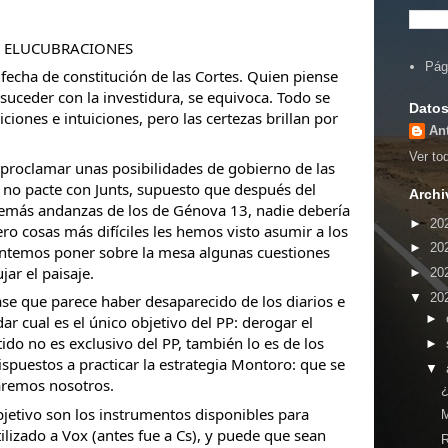
ÁN ELUCUBRACIONES
Pág
 fecha de constitución de las Cortes. Quien piense
 suceder con la investidura, se equivoca. Todo se
Datos
ciones e intuiciones, pero las certezas brillan por
An
Ver tod
proclamar unas posibilidades de gobierno de las
e no pacte con Junts, supuesto que después del
Archi
demás andanzas de los de Génova 13, nadie debería
►
20
ero cosas más difíciles les hemos visto asumir a los
►
20
tentemos poner sobre la mesa algunas cuestiones
ar el paisaje.
►
20
▼
20
e que parece haber desaparecido de los diarios e
►
r cual es el único objetivo del PP: derogar el
ido no es exclusivo del PP, también lo es de los
►
dispuestos a practicar la estrategia Montoro: que se
▼
aremos nosotros.
¿
jetivo son los instrumentos disponibles para
ilizado a Vox (antes fue a Cs), y puede que sean
R