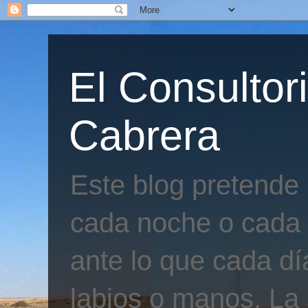
El Consultor
Cabrera
Este blog pretende
cada noche o cada 
ante lo que cada día
labios o manos. La 