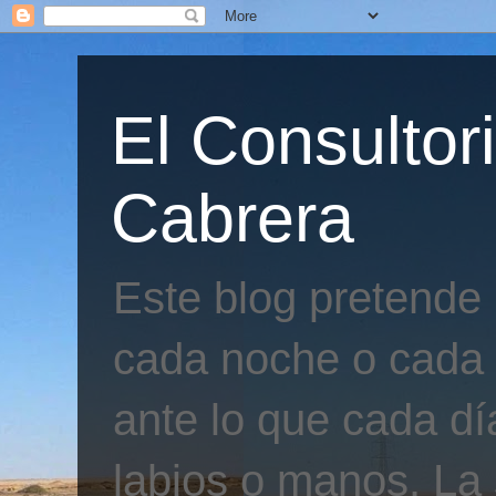
El Consultor
Cabrera
Este blog pretende
cada noche o cada 
ante lo que cada día
labios o manos. La 