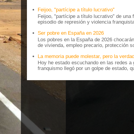
Feijoo, "partícipe a título lucrativo”
Feijoo, "partícipe a título lucrativo” de una
episodio de represión y violencia franquista
Ser pobre en España en 2026
Los pobres en la España de 2026 chocarán
de vivienda, empleo precario, protección soc
La memoria puede molestar, pero la verdad
Hoy he estado escuchando en las redes a g
franquismo llegó por un golpe de estado, qu