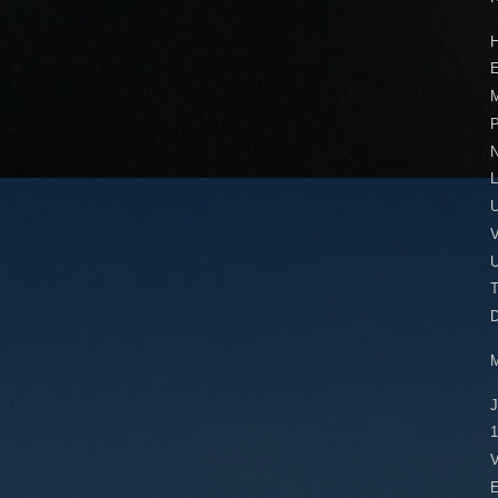
E
P
L
U
T
1