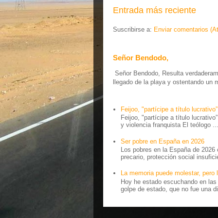
Entrada más reciente
Suscribirse a:
Enviar comentarios (A
Señor Bendodo,
Señor Bendodo, Resulta verdaderamen
llegado de la playa y ostentando un 
Feijoo, "partícipe a título lucrativo”
Feijoo, "partícipe a título lucrativ
y violencia franquista El teólogo ..
Ser pobre en España en 2026
Los pobres en la España de 2026 
precario, protección social insufici
La memoria puede molestar, pero l
Hoy he estado escuchando en las r
golpe de estado, que no fue una di