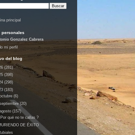
ina principal
 personales
tonio Gonzalez Cabrera
o mi perfil
vo del blog
26
(281)
25
(398)
24
(298)
23
(183)
octubre
(6)
septiembre
(20)
agosto
(157)
Por qué no te callas ?
MURIENDO DE ÉXITO
ubiales