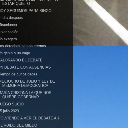
ESTAR QUIETO
HOY SEGUIMOS PARA BINGO
l día después
Miscelanea
olarización
No exagero
os derechos no son eternos
n genio o un vago
VALORANDO EL DEBATE
UN DEBATE CON AUSENCIAS
iempo de curiosidades
DIECIOCHO DE JULIO Y LEY DE
MEMORIA DEMOCRATICA
MARÍA CRISTiNA LA QUE NOS
QUIERE GOBERNAR
JUEGO SUCIO
5 julio 2023
VOLVIENDO A VER EL DEBATE A 7.
EL RUIDO DEL MIEDO