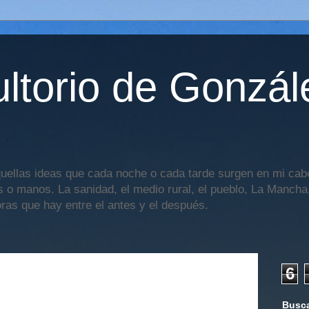
ltorio de Gonzál
uellas ideas que cada noche o cada tarde surgen en mi cabe
os o manos. La sanidad, el medio rural, el pueblo, La Mancha,
oras que hay entre el antes y el después.
6
Busca