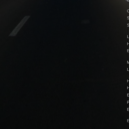
C
S
L
E
M
L
H
P