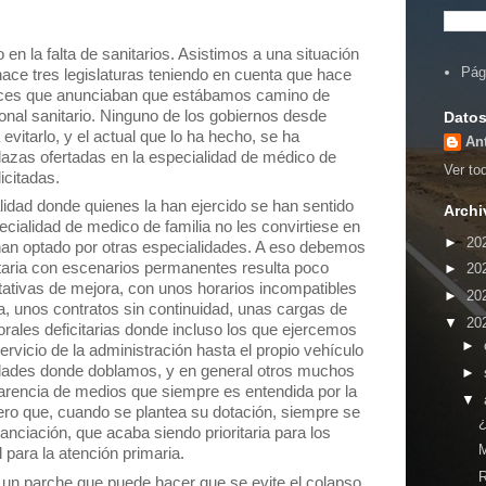
en la falta de sanitarios. Asistimos a una situación
Pág
ace tres legislaturas teniendo en cuenta que hace
oces que anunciaban que estábamos camino de
onal sanitario. Ninguno de los gobiernos desde
Datos
vitarlo, y el actual que lo ha hecho, se ha
An
azas ofertadas en la especialidad de médico
de
Ver tod
icitadas.
alidad donde quienes la han ejercido se han sentido
Archi
ialidad de medico de familia no les convirtiese en
►
20
han optado por otras especialidades. A eso debemos
itaria con escenarios permanentes resulta poco
►
20
tativas de mejora, con unos horarios incompatibles
►
20
, unos contratos sin continuidad, unas cargas de
▼
20
orales deficitarias donde incluso los que ejercemos
►
rvicio de la administración hasta el propio vehículo
idades donde doblamos, y en general otros muchos
►
rencia de medios que siempre es entendida por la
▼
ero que, cuando se plantea su dotación, siempre se
¿
anciación, que acaba siendo prioritaria para los
l para la atención primaria.
R
s un parche que puede hacer que se evite el colapso,