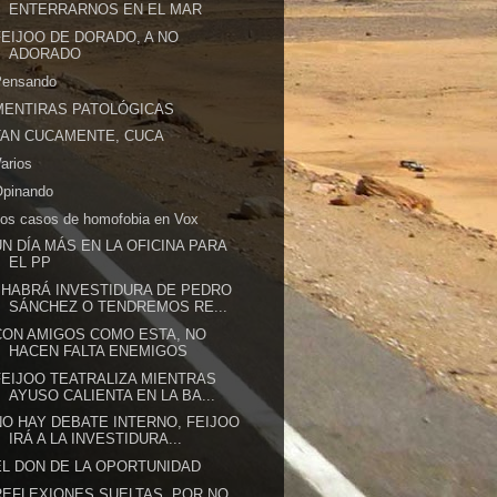
ENTERRARNOS EN EL MAR
FEIJOO DE DORADO, A NO
ADORADO
Pensando
MENTIRAS PATOLÓGICAS
TAN CUCAMENTE, CUCA
arios
Opinando
os casos de homofobia en Vox
UN DÍA MÁS EN LA OFICINA PARA
EL PP
¿HABRÁ INVESTIDURA DE PEDRO
SÁNCHEZ O TENDREMOS RE...
CON AMIGOS COMO ESTA, NO
HACEN FALTA ENEMIGOS
FEIJOO TEATRALIZA MIENTRAS
AYUSO CALIENTA EN LA BA...
NO HAY DEBATE INTERNO, FEIJOO
IRÁ A LA INVESTIDURA...
EL DON DE LA OPORTUNIDAD
REFLEXIONES SUELTAS. POR NO