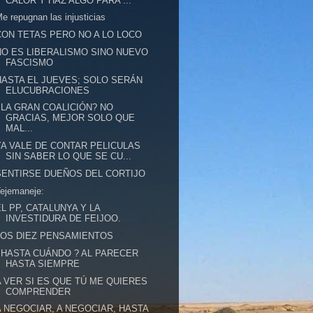
CALOR Y HAZ ALGO PARA ...
e repugnan las injusticias
CON TETAS PERO NO A LO LOCO
NO ES LIBERALISMO SINO NUEVO
FASCISMO
HASTA EL JUEVES; SOLO SERÁN
ELUCUBRACIONES
¿LA GRAN COALICIÓN? NO
GRACIAS, MEJOR SOLO QUE
MAL...
YA VALE DE CONTAR PELICULAS
SIN SABER LO QUE SE CU...
SENTIRSE DUEÑOS DEL CORTIJO
ejemaneje:
EL PP, CATALUNYA Y LA
INVESTIDURA DE FEIJOO.
LOS DIEZ PENSAMIENTOS
¿HASTA CUÁNDO ? AL PARECER
HASTA SIEMPRE
A VER SI ES QUE TÚ ME QUIERES
COMPRENDER
A NEGOCIAR, A NEGOCIAR, HASTA