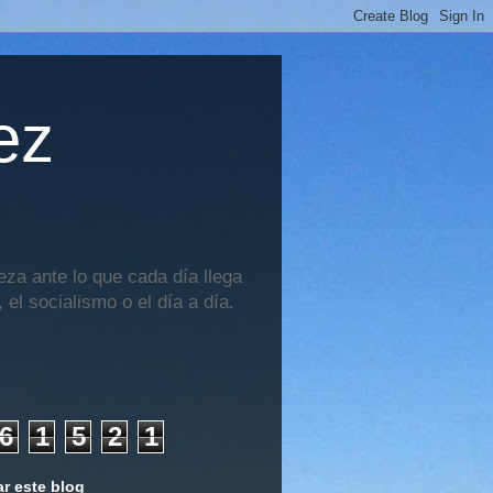
ez
za ante lo que cada día llega
 el socialismo o el día a día.
6
1
5
2
1
r este blog