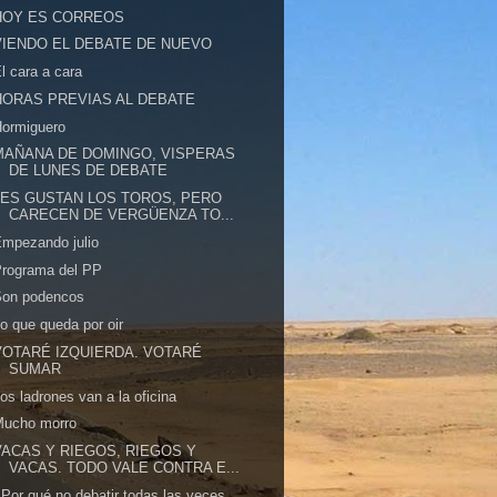
HOY ES CORREOS
VIENDO EL DEBATE DE NUEVO
l cara a cara
HORAS PREVIAS AL DEBATE
Hormiguero
MAÑANA DE DOMINGO, VISPERAS
DE LUNES DE DEBATE
LES GUSTAN LOS TOROS, PERO
CARECEN DE VERGÜENZA TO...
mpezando julio
Programa del PP
Son podencos
o que queda por oir
VOTARÉ IZQUIERDA. VOTARÉ
SUMAR
os ladrones van a la oficina
Mucho morro
VACAS Y RIEGOS, RIEGOS Y
VACAS. TODO VALE CONTRA E...
Por qué no debatir todas las veces