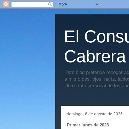
El Consu
Cabrera
Este blog pretende recoger aq
a mis oídos, ojos, nariz, labi
Un retrato personal de los ah
domingo, 6 de agosto de 2023
Primer lunes de 2023.