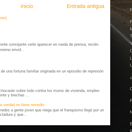
Inicio
Entrada antigua
tom)
V
te sonrojante verle aparecer en rueda de prensa, recién
moreno envid...
L
o” de una fortuna familiar originada en un episodio de represión
.
chocarán sobre todo contra los muros de vivienda, empleo
ente y brechas ...
a verdad no tiene remedio
edes a gente joven que niega que el franquismo llegó por un
ctadura y que...