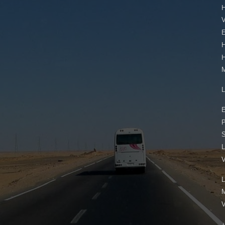
E
E
L
L
¿