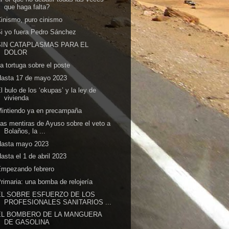
que haga falta?
inismo, puro cinismo
i yo fuera Pedro Sánchez
SIN CATAPLASMAS PARA EL
DOLOR
a tortuga sobre el poste
Hasta 17 de mayo 2023
l bulo de los ‘okupas’ y la ley de
vivienda
intiendo ya en precampaña
as mentiras de Ayuso sobre el veto a
Bolaños, la ...
Hasta mayo 2023
asta el 1 de abril 2023
Empezando febrero
rimaria: una bomba de relojería
EL SOBRE ESFUERZO DE LOS
PROFESIONALES SANITARIOS ...
EL BOMBERO DE LA MANGUERA
DE GASOLINA