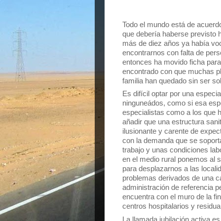
Todo el mundo está de acuerdo 
que debería haberse previsto h
más de diez años ya había v
encontrarnos con falta de pers
entonces ha movido ficha para e
encontrado con que muchas pl
familia han quedado sin ser sol
Es difícil optar por una especi
ninguneádos, como si esa espec
especialistas como a los que 
añadir que una estructura san
ilusionante y carente de expec
con la demanda que se soporta
trabajo y unas condiciones lab
en el medio rural ponemos al se
para desplazarnos a las local
problemas derivados de una ca
administración de referencia p
encuentra con el muro de la fin
centros hospitalarios y residua
La llamada jubilación activa e