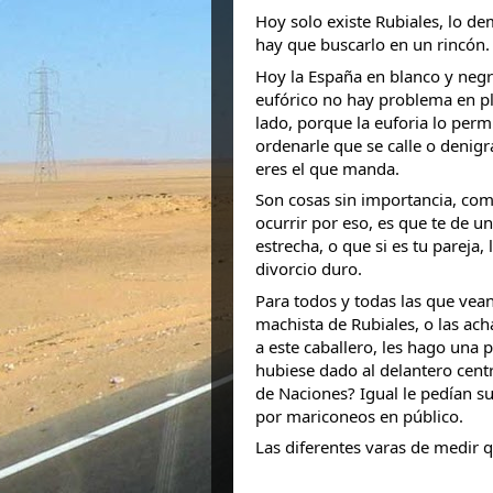
Hoy solo existe Rubiales, lo d
hay que buscarlo en un rincón.
Hoy la España en blanco y neg
eufórico no hay problema en pl
lado, porque la euforia lo permi
ordenarle que se calle o denig
eres el que manda.
Son cosas sin importancia, co
ocurrir por eso, es que te de 
estrecha, o que si es tu pareja
divorcio duro.
Para todos y todas las que vean 
machista de Rubiales, o las ac
a este caballero, les hago una p
hubiese dado al delantero cent
de Naciones? Igual le pedían s
por mariconeos en público.
Las diferentes varas de medir 