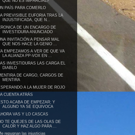
QUE NO ES IMPARCIAL?
UN PAÍS PARA COMERLO
LA PREVISIBLE EUFORIA TRAS LA
INJUSTIFICADA, QUE N...
CRONICA DE UN ENCARGO DE
INVESTIDURA ANUNCIADO
UNA INVITACIÓN A PENSAR MAL
QUE NOS HACE LA GENIO ...
YA EMPEZAMOS A VER DE QUE VA
LA ALIANZA PP-VOX EN ...
LAS INVESTIDURAS LAS CARGA EL
DIABLO
MENTIRA DE CARGO, CARGOS DE
MENTIRA
ESPERANDO A LA MUJER DE ROJO
LA CUENTA ATRÁS
ESTO ACABA DE EMPEZAR; Y
ALGUNO YA SE EQUIVOCA
AHORA VAS Y LO CASCAS
NO TE QUEJES DE LAS OLAS DE
CALOR Y HAZ ALGO PARA ...
e repugnan las injusticias