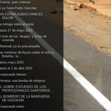
inismo, puro cinismo
i yo fuera Pedro Sánchez
SIN CATAPLASMAS PARA EL
DOLOR
a tortuga sobre el poste
Hasta 17 de mayo 2023
l bulo de los ‘okupas’ y la ley de
vivienda
intiendo ya en precampaña
as mentiras de Ayuso sobre el veto a
Bolaños, la ...
Hasta mayo 2023
asta el 1 de abril 2023
Empezando febrero
rimaria: una bomba de relojería
EL SOBRE ESFUERZO DE LOS
PROFESIONALES SANITARIOS ...
EL BOMBERO DE LA MANGUERA
DE GASOLINA
Empezando enero