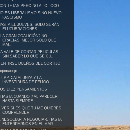
CON TETAS PERO NO A LO LOCO
NO ES LIBERALISMO SINO NUEVO
FASCISMO
HASTA EL JUEVES; SOLO SERÁN
ELUCUBRACIONES
¿LA GRAN COALICIÓN? NO
GRACIAS, MEJOR SOLO QUE
MAL...
YA VALE DE CONTAR PELICULAS
SIN SABER LO QUE SE CU...
SENTIRSE DUEÑOS DEL CORTIJO
ejemaneje:
EL PP, CATALUNYA Y LA
INVESTIDURA DE FEIJOO.
LOS DIEZ PENSAMIENTOS
¿HASTA CUÁNDO ? AL PARECER
HASTA SIEMPRE
A VER SI ES QUE TÚ ME QUIERES
COMPRENDER
A NEGOCIAR, A NEGOCIAR, HASTA
ENTERRARNOS EN EL MAR