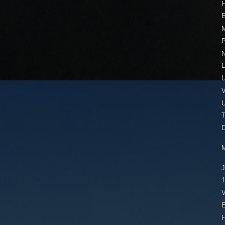
E
P
L
U
T
1