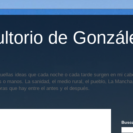
ltorio de Gonzál
uellas ideas que cada noche o cada tarde surgen en mi cabe
os o manos. La sanidad, el medio rural, el pueblo, La Mancha,
oras que hay entre el antes y el después.
Busca