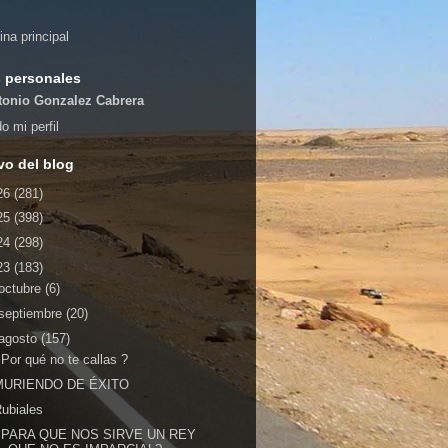
ina principal
 personales
tonio Gonzalez Cabrera
o mi perfil
vo del blog
26
(281)
25
(398)
24
(298)
23
(183)
octubre
(6)
septiembre
(20)
agosto
(157)
Por qué no te callas ?
MURIENDO DE ÉXITO
ubiales
¿PARA QUE NOS SIRVE UN REY