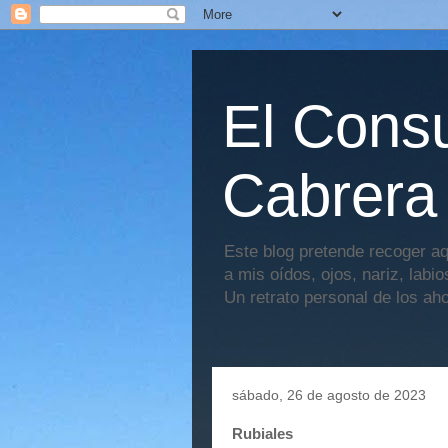
El Consu
Cabrera
Este blog pretende recoger aq
a mis oídos, ojos, nariz, labi
Un retrato personal de los ah
sábado, 26 de agosto de 2023
Rubiales