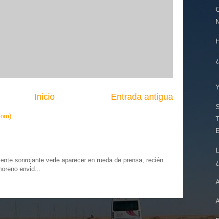
Inicio
Entrada antigua
tom)
T
te sonrojante verle aparecer en rueda de prensa, recién
moreno envid...