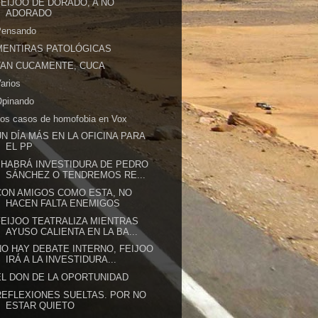
FEIJOO DE DORADO, A NO
ADORADO
Pensando
MENTIRAS PATOLÓGICAS
TAN CUCAMENTE, CUCA
arios
Opinando
os casos de homofobia en Vox
UN DÍA MÁS EN LA OFICINA PARA
EL PP
¿HABRÁ INVESTIDURA DE PEDRO
SÁNCHEZ O TENDREMOS RE...
CON AMIGOS COMO ESTA, NO
HACEN FALTA ENEMIGOS
FEIJOO TEATRALIZA MIENTRAS
AYUSO CALIENTA EN LA BA...
NO HAY DEBATE INTERNO, FEIJOO
IRÁ A LA INVESTIDURA...
EL DON DE LA OPORTUNIDAD
REFLEXIONES SUELTAS. POR NO
ESTAR QUIETO