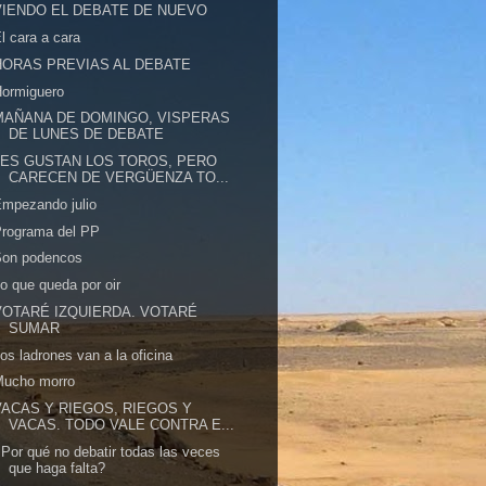
VIENDO EL DEBATE DE NUEVO
l cara a cara
HORAS PREVIAS AL DEBATE
Hormiguero
MAÑANA DE DOMINGO, VISPERAS
DE LUNES DE DEBATE
LES GUSTAN LOS TOROS, PERO
CARECEN DE VERGÜENZA TO...
mpezando julio
Programa del PP
Son podencos
o que queda por oir
VOTARÉ IZQUIERDA. VOTARÉ
SUMAR
os ladrones van a la oficina
Mucho morro
VACAS Y RIEGOS, RIEGOS Y
VACAS. TODO VALE CONTRA E...
Por qué no debatir todas las veces
que haga falta?