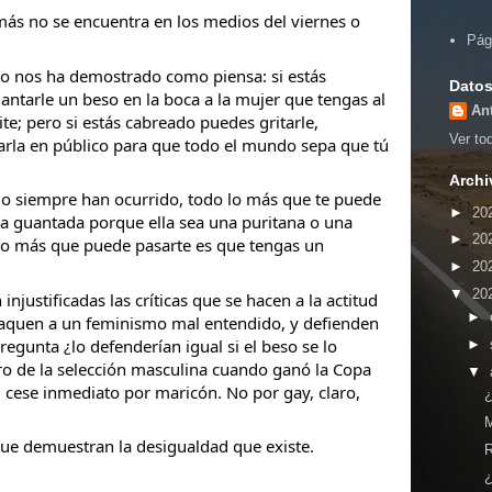
emás no se encuentra en los medios del viernes o
Pág
ro nos ha demostrado como piensa: si estás
Datos
antarle un beso en la boca a la mujer que tengas al
An
te; pero si estás cabreado puedes gritarle,
Ver tod
rarla en público para que todo el mundo sepa que tú
Archi
mo siempre
han ocurrido, todo lo más que te puede
►
20
una guantada porque ella sea una puritana o una
►
20
, lo más que puede pasarte es que tengas un
►
20
▼
20
injustificadas las críticas que se hacen a la actitud
►
haquen a un feminismo mal entendido, y defienden
regunta ¿lo defenderían igual si el beso se lo
►
ro de la selección masculina cuando ganó la Copa
▼
u cese inmediato por maricón. No por gay, claro,
¿
que demuestran la desigualdad que existe.
R