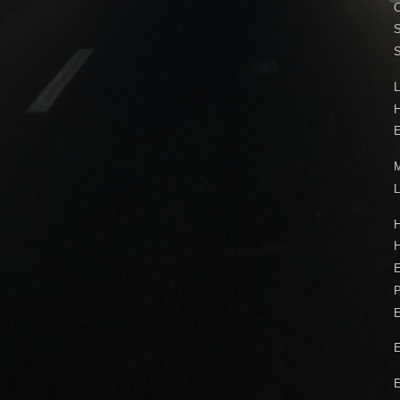
C
S
L
E
M
L
H
P