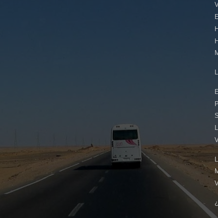
E
E
L
L
¿