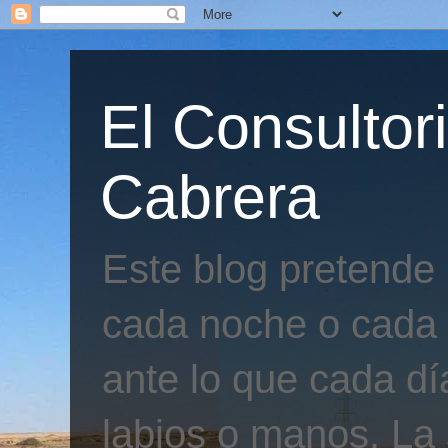
El Consultor
Cabrera
Este blog pretende
cada noche o cada 
ante lo que cada día
labios o manos. La 