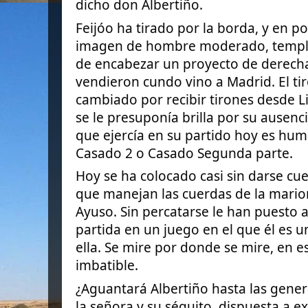
dicho don Albertiño.
Feijóo ha tirado por la borda, y en p
imagen de hombre moderado, templad
de encabezar un proyecto de derech
vendieron cundo vino a Madrid. El ti
cambiado por recibir tirones desde L
se le presuponía brilla por su ausenc
que ejercía en su partido hoy es hu
Casado 2 o Casado Segunda parte.
Hoy se ha colocado casi sin darse cu
que manejan las cuerdas de la marion
Ayuso. Sin percatarse le han puesto a
partida en un juego en el que él es u
ella. Se mire por donde se mire, en e
imbatible.
¿Aguantará Albertiño hasta las gener
la señora y su séquito, dispuesta a e