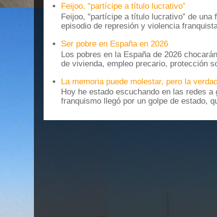
Feijoo, "partícipe a título lucrativo”
Feijoo, "partícipe a título lucrativo” de una
episodio de represión y violencia franquista
Ser pobre en España en 2026
Los pobres en la España de 2026 chocarán
de vivienda, empleo precario, protección soc
La memoria puede molestar, pero la verdad
Hoy he estado escuchando en las redes a g
franquismo llegó por un golpe de estado, qu