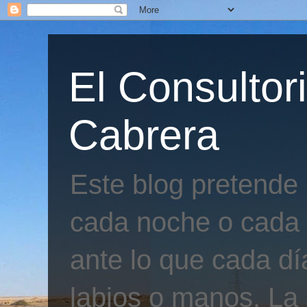
El Consultor
Cabrera
Este blog pretende
cada noche o cada 
ante lo que cada día
labios o manos. La 