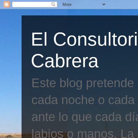
El Consultor
Cabrera
Este blog pretende
cada noche o cada 
ante lo que cada día
labios o manos. La 