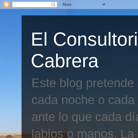
El Consultor
Cabrera
Este blog pretende
cada noche o cada 
ante lo que cada día
labios o manos. La 