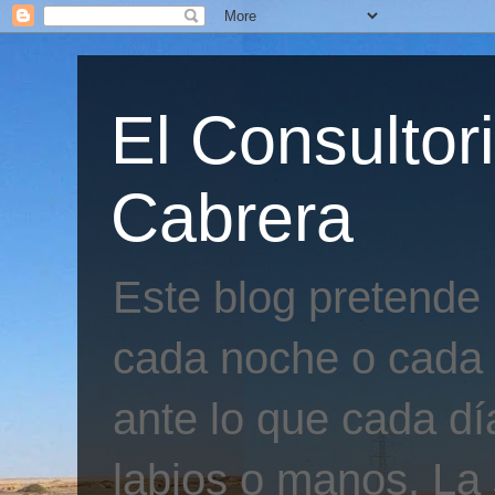
El Consultor
Cabrera
Este blog pretende
cada noche o cada 
ante lo que cada día
labios o manos. La 