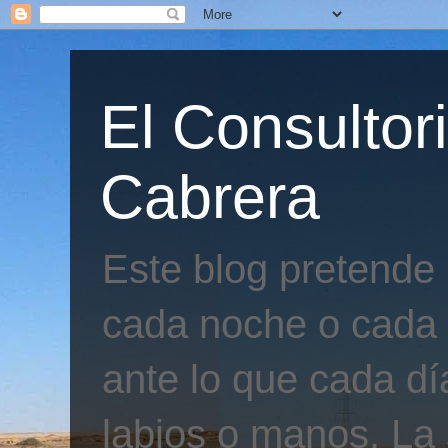
El Consultor
Cabrera
Este blog pretende
cada noche o cada 
ante lo que cada día
labios o manos. La 