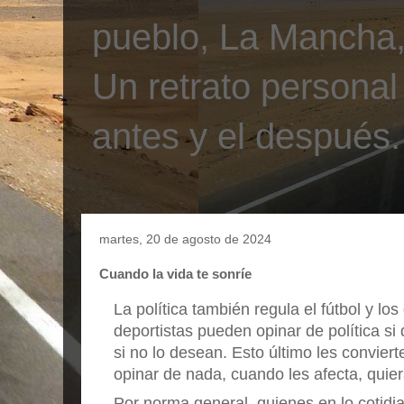
pueblo, La Mancha, 
Un retrato personal
antes y el después.
martes, 20 de agosto de 2024
Cuando la vida te sonríe
La política también regula el fútbol y lo
deportistas pueden opinar de política si
si no lo desean. Esto último les convier
opinar de nada, cuando les afecta, quier
Por norma general, quienes en lo cotidi