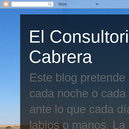
El Consultor
Cabrera
Este blog pretende
cada noche o cada 
ante lo que cada día
labios o manos. La 