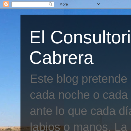
El Consultor
Cabrera
Este blog pretende
cada noche o cada 
ante lo que cada día
labios o manos. La 