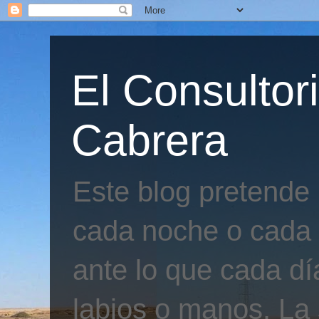
El Consultor
Cabrera
Este blog pretende
cada noche o cada 
ante lo que cada día
labios o manos. La 