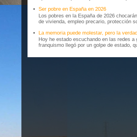
Ser pobre en España en 2026
Los pobres en la España de 2026 chocarán
de vivienda, empleo precario, protección soc
La memoria puede molestar, pero la verdad
Hoy he estado escuchando en las redes a g
franquismo llegó por un golpe de estado, qu