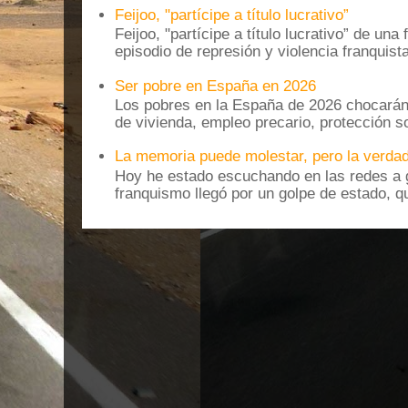
Feijoo, "partícipe a título lucrativo”
Feijoo, "partícipe a título lucrativo” de una
episodio de represión y violencia franquista
Ser pobre en España en 2026
Los pobres en la España de 2026 chocarán
de vivienda, empleo precario, protección soc
La memoria puede molestar, pero la verdad
Hoy he estado escuchando en las redes a g
franquismo llegó por un golpe de estado, qu