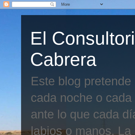
El Consultor
Cabrera
Este blog pretende
cada noche o cada 
ante lo que cada día
labios o manos. La 