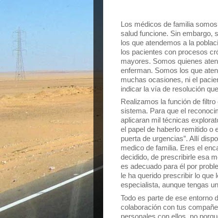
Los médicos de familia somos
salud funcione. Sin embargo
los que atendemos a la pobla
los pacientes con procesos c
mayores. Somos quienes aten
enferman. Somos los que ate
muchas ocasiones, ni el pacien
indicar la vía de resolución q
Realizamos la función de filtro
sistema. Para que el reconocim
aplicaran mil técnicas explora
el papel de haberlo remitido o
puerta de urgencias”. Allí disp
medico de familia. Eres el enc
decidido, de prescribirle esa 
es adecuado para él por probl
le ha querido prescribir lo que
especialista, aunque tengas un
Todo es parte de ese entorno d
colaboración con tus compañer
personales con ellos, no porq