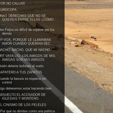
POR NO CALLAR
EUROCOPA
UNAS DERECHAS QUE NO SE
QUIEREN ENTRE ELLAS ¿CÓMO
...
on Feijoo es difícil de superar por los
demás
PP-VOX, PORQUE LE LLAMABAN
AMOR CUANDO QUERÍAN DEC...
NACHO, NACHO, QUE MI NACHO
UFF VAYA LIO, LOS AMIGOS DE MIS
AMIGAS SON MIS AMIGOS
uién detiene bufones al vuelo.
ZAPATERO A TUS ZAPATOS
uando la basura se esparce sin
control
lgo deberemos estar haciendo bien
ABSUELTO EL ACOSADOR DE
IGLESIAS Y MONTERO.
EL CINISMO DE LOS PELELES
Por qué no dimites como una política