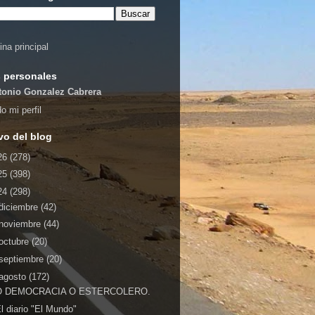
ina principal
 personales
tonio Gonzalez Cabrera
o mi perfil
vo del blog
26
(278)
25
(398)
24
(298)
diciembre
(42)
noviembre
(44)
octubre
(20)
septiembre
(20)
agosto
(172)
O DEMOCRACIA O ESTERCOLERO.
l diario "El Mundo"