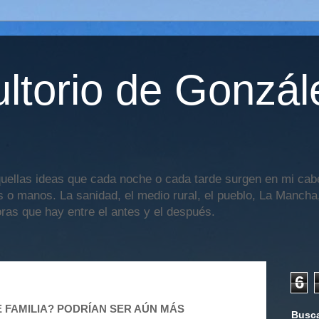
ltorio de Gonzál
uellas ideas que cada noche o cada tarde surgen en mi cabe
os o manos. La sanidad, el medio rural, el pueblo, La Mancha,
oras que hay entre el antes y el después.
6
 FAMILIA? PODRÍAN SER AÚN MÁS
Busca