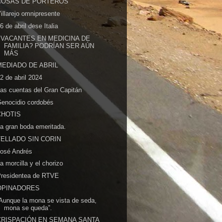
COSAS DE PORTEROS
illarejo omnipresente
6 de abril dese Italia
¿VACANTES EN MEDICINA DE
FAMILIA? PODRÍAN SER AÚN
MÁS
MEDIADO DE ABRIL
2 de abril 2024
as cuentas del Gran Capitán
enocidio cordobés
CHOTIS
a gran boda emeritada.
TELLADO SIN CORIN
José Andrés
a morcilla y el chorizo
Presidentea de RTVE
OPINADORES
Aunque la mona se vista de seda,
mona se queda”.
CRISPACIÓN EN SEMANA SANTA