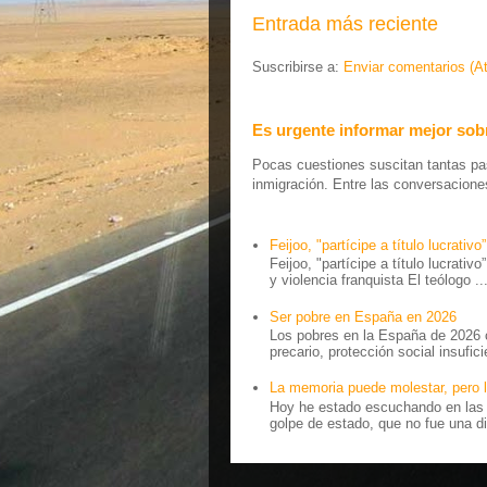
Entrada más reciente
Suscribirse a:
Enviar comentarios (A
Es urgente informar mejor sobr
Pocas cuestiones suscitan tantas pas
inmigración. Entre las conversaciones 
Feijoo, "partícipe a título lucrativo”
Feijoo, "partícipe a título lucrativ
y violencia franquista El teólogo ..
Ser pobre en España en 2026
Los pobres en la España de 2026 
precario, protección social insufici
La memoria puede molestar, pero l
Hoy he estado escuchando en las r
golpe de estado, que no fue una di