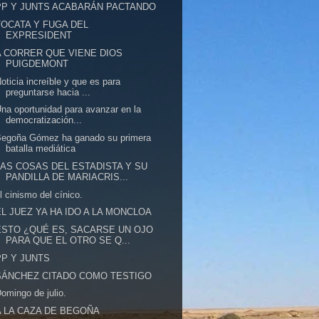
PP Y JUNTS ACABARÁN PACTANDO
TOCATA Y FUGA DEL
EXPRESIDENT
A CORRER QUE VIENE DIOS
PUIGDEMONT
oticia increíble y que es para
preguntarse hacia ...
na oportunidad para avanzar en la
democratización...
Begoña Gómez ha ganado su primera
batalla mediática
LAS COSAS DEL ESTADISTA Y SU
PANDILLA DE MARIACRIS...
l cinismo del cínico.
EL JUEZ YA HA IDO A LA MONCLOA
ESTO ¿QUÉ ES, SACARSE UN OJO
PARA QUE EL OTRO SE Q...
PP Y JUNTS
SÁNCHEZ CITADO COMO TESTIGO
omingo de julio.
A LA CAZA DE BEGOÑA