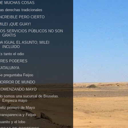
DE MUCHAS COSAS
as derechas tradicionales
INCREIBLE PERO CIERTO
MILEI ¡QUE GUAY!
LOS SERVICIOS PÚBLICOS NO SON
GRATIS
DA IGUAL EL ASUNTO; MILEI
INCLUIDO
s tanto el odio
TRES PODERES
CATALUNYA
e preguntaba Feijoo
HORROR DE MUNDO
COMENZANDO MAYO
o somos una sucursal de Bruselas.
Empieza mayo
eliz primero de Mayo
ransparencia y Feijoo
uanito y el lobo