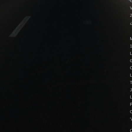
V
2
1
L
G
L
L
“