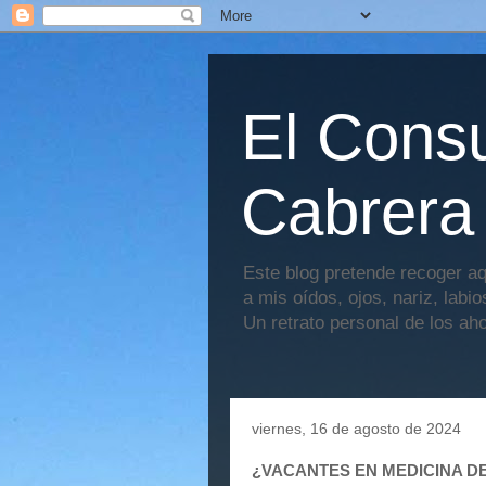
El Consu
Cabrera
Este blog pretende recoger aq
a mis oídos, ojos, nariz, labi
Un retrato personal de los ah
viernes, 16 de agosto de 2024
¿VACANTES EN MEDICINA DE