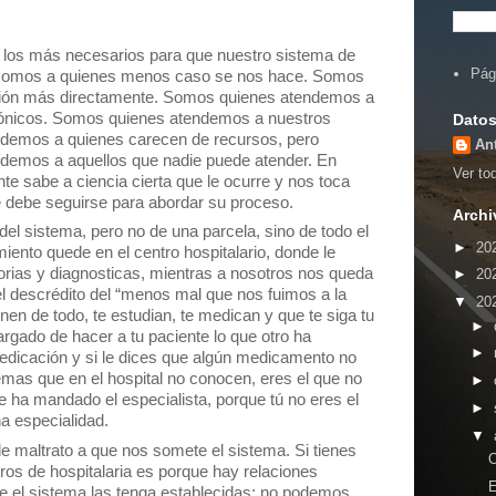
 los más necesarios para que nuestro sistema de
Pág
, somos a quienes menos caso se nos hace. Somos
ción más directamente. Somos quienes atendemos a
rónicos. Somos quienes atendemos a nuestros
Datos
demos a quienes carecen de recursos, pero
An
ndemos a aquellos que nadie
puede atender. En
Ver tod
te sabe a ciencia cierta que le ocurre y nos toca
ue debe seguirse para abordar su proceso.
Archi
 del sistema, pero no de una parcela, sino de todo el
►
20
iento quede en el centro hospitalario, donde le
torias y diagnosticas, mientras a nosotros nos queda
►
20
 el descrédito del “menos mal que nos fuimos a la
▼
20
onen de todo, te estudian, te medican y que te siga tu
►
argado de hacer a tu paciente lo que otro ha
►
medicación y si le dices que algún medicamento no
emas que en el hospital no conocen, eres el que no
►
 le ha mandado el especialista, porque tú no eres el
►
a especialidad.
▼
e maltrato a que nos somete el sistema. Si tienes
os de hospitalaria es porque hay relaciones
E
ue el sistema las tenga establecidas; no podemos