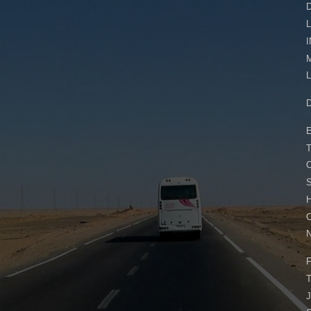
L
E
S
N
F
T
J