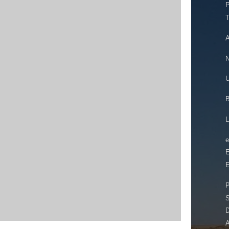
N
U
e
D