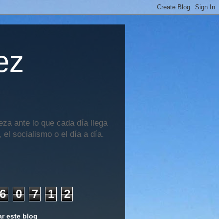
ez
za ante lo que cada día llega
 el socialismo o el día a día.
6
0
7
1
2
r este blog