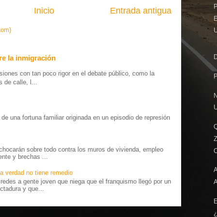
Inicio
Entrada antigua
tom)
D
e la inmigración
iones con tan poco rigor en el debate público, como la
de calle, l...
o” de una fortuna familiar originada en un episodio de represión
.
Q
chocarán sobre todo contra los muros de vivienda, empleo
C
ente y brechas ...
A
a verdad no tiene remedio
edes a gente joven que niega que el franquismo llegó por un
ctadura y que...
¿