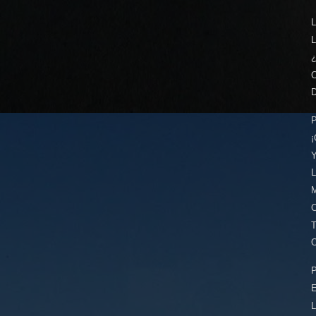
L
C
D
P
¡
Y
L
M
C
O