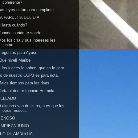
coherente?
as leyes están para cumplirse.
LA PAREJITA DEL DÍA
¿Hasta cuándo?
uando la vida te sonríe
ios los cría y sus intereses les
juntan.
reguntas para Ayuso
Qué nivel! Maribel.
 los jueces lo saben, que es lo peor.
o de nuestro CGPJ es para nota.
alos tiempos para las risas.
arta al doctor Ignacio Hermida
TELLADO
 algunos van de listos, o es que los
otros, nosot...
PENOSO
EMPIEZA JUNIO
LEY DE AMNISTÍA