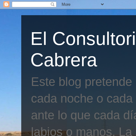
El Consultor
Cabrera
Este blog pretende
cada noche o cada 
ante lo que cada día
labios o manos. La 