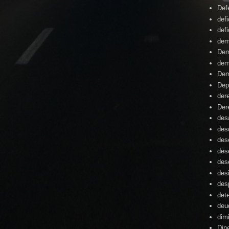
Def
defi
defi
dem
Dem
dem
Dem
Dep
der
Der
desa
des
des
des
des
des
des
det
deu
dim
Din