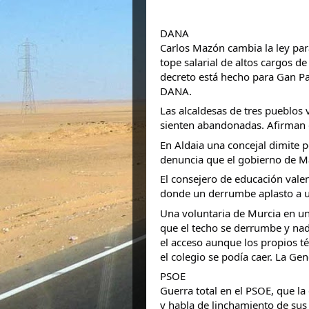
DANA
Carlos Mazón cambia la ley par
tope salarial de altos cargos de
decreto está hecho para Gan Pa
DANA.
Las
alcaldesas de tres pueblos
sienten abandonadas. Afirman q
En Aldaia una concejal dimite 
denuncia que el gobierno de M
El consejero de educación valen
donde un derrumbe aplasto a u
Una voluntaria de Murcia en un
que el techo se derrumbe y nad
el acceso aunque los propios té
el colegio se podía caer. La Gen
PSOE
Guerra total en el PSOE, que la
y habla de linchamiento de sus