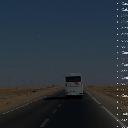
Cas
Cat
cie
cin
cin
cin
ciu
con
Con
con
Con
con
Cor
cor
cor
Cos
cre
cris
Deb
dec
def