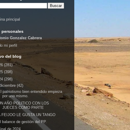
ina principal
 personales
tonio Gonzalez Cabrera
o mi perfil
vo del blog
26
(281)
25
(398)
24
(298)
diciembre
(42)
l patriotismo bien entendido empieza
por uno mismo.
UN AÑO POLITICO CON LOS
JUECES COMO PARTE
A FEIJOO LE GUSTA UN TANGO
l balance de gestión del PP.
inal de 2024