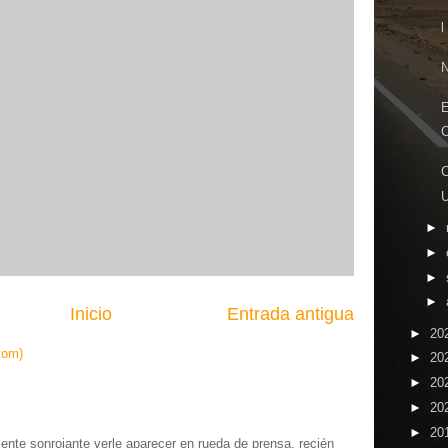
l
N
E
C
C
►
►
►
►
Inicio
Entrada antigua
►
20
tom)
►
20
►
20
►
20
►
20
te sonrojante verle aparecer en rueda de prensa, recién