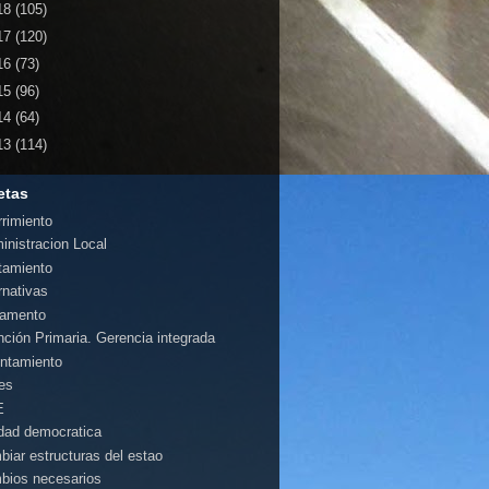
18
(105)
17
(120)
16
(73)
15
(96)
14
(64)
13
(114)
etas
rrimiento
inistracion Local
tamiento
rnativas
amento
nción Primaria. Gerencia integrada
ntamiento
es
E
idad democratica
biar estructuras del estao
bios necesarios