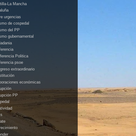
tilla-La Mancha
aluña
rre urgencias
ismo de cospedal
ismo del PP
ismo gubernamental
dadania
ferencia
ferencia Politica
ferencia psoe
greso extraordinario
stitución
poraciones económicas
rupción
rupción PP
pedal
atividad
is
ate
recimiento
ender