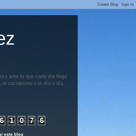
ez
za ante lo que cada día llega
 el socialismo o el día a día.
6
1
0
7
6
r este blog