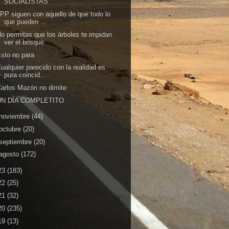
SOCIALISTAS
 PP siguen con aquello de que todo lo
que pueden ...
o permitas que los árboles te impidan
ver el bosque
sto no para
ualquier parecido con la realidad es
pura coincid...
arlos Mazón no dimite
UN DÍA COMPLETITO
noviembre
(44)
octubre
(20)
septiembre
(20)
agosto
(172)
23
(183)
22
(25)
21
(32)
20
(235)
19
(13)