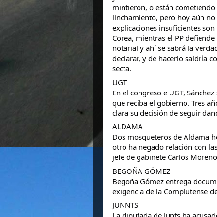
mintieron, o están cometiendo 
linchamiento, pero hoy aún no 
explicaciones insuficientes son
Corea, mientras el PP defiende 
notarial y ahí se sabrá la verd
declarar, y de hacerlo saldría 
secta.
UGT
En el congreso e UGT, Sánchez 
que reciba el gobierno. Tres añ
clara su decisión de seguir dand
ALDAMA
Dos mosqueteros de Aldama hoy
otro ha negado relación con la
jefe de gabinete Carlos Moreno
BEGOÑA GÓMEZ
Begoña Gómez entrega document
exigencia de la Complutense de 
JUNNTS
La diputada de Junts ha acusado