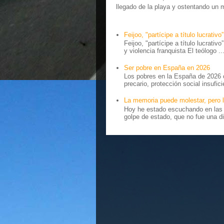
llegado de la playa y ostentando un 
Feijoo, "partícipe a título lucrativo”
Feijoo, "partícipe a título lucrativ
y violencia franquista El teólogo ..
Ser pobre en España en 2026
Los pobres en la España de 2026 
precario, protección social insufici
La memoria puede molestar, pero l
Hoy he estado escuchando en las r
golpe de estado, que no fue una di