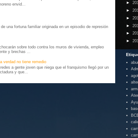
►
20
moreno envid...
►
20
►
20
►
20
o” de una fortuna familiar originada en un episodio de represión
.
►
20
►
20
chocarán sobre todo contra los muros de vivienda, empleo
ente y brechas ...
Etiqu
a verdad no tiene remedio
abu
edes a gente joven que niega que el franquismo llegó por un
Adm
ctadura y que...
ago
alte
arm
Ate
Ayu
bas
BC
cal
cam
cam