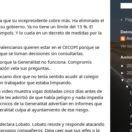
a que su vicepresidente cobre más. Ha eliminado el
Pág
 su gobierno. Ya no tiene un límite del 15 %. El
Datos
mpols. Y lo cuela en un decreto de medidas por la
An
Ver tod
 valencianos quieren estar en el CECOPI porque se
ue se toman decisiones sin consultarlas.
Archi
porque la Generalitat no funciona. Compromís
►
20
azón veta sus preguntas.
►
20
ciano dice que no tenía sentido acudir al colegio
▼
20
n trabajador que estaba limpiando.
▼
 video muestra vigas dobladas cinco días antes de
E
ie les advirtió de que había peligro y nada impedía
cnicos de la Generalitat advertían en informes que
eralitat culpa al ayuntamiento de ese riesgo.
 declara Lobato. Lobato resiste y responde atacando
e
 propios compañeros. Deja caer que sus jefes o le
F