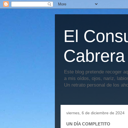
El Consu
Cabrera
Este blog pretende recoger aq
a mis oídos, ojos, nariz, labi
Un retrato personal de los ah
viernes, 6 de diciembre de 2024
UN DÍA COMPLETITO