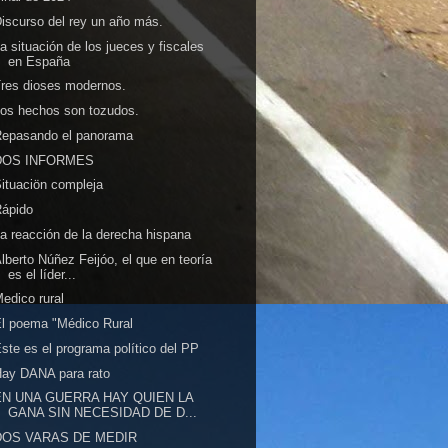
iscurso del rey un año más.
a situación de los jueces y fiscales
en España
res dioses modernos.
os hechos son tozudos.
Repasando el panorama
DOS INFORMES
ituaciön compleja
Rápido
a reacción de la derecha hispana
lberto Núñez Feijóo, el que en teoría
es el líder...
edico rural
l poema "Médico Rural
ste es el programa político del PP
ay DANA para rato
EN UNA GUERRA HAY QUIEN LA
GANA SIN NECESIDAD DE D...
DOS VARAS DE MEDIR