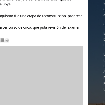
I
talunya.
C
e
anquismo fue una etapa de reconstrucción, progreso
C
tercer curso de circo, que pida revisión del examen
D
U
E
A
F
P