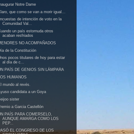
naugurar Notre Dame
laro, que como se van a morir igual…
ncuestas de intención de voto en la
Comunidad Val...
uando un país estornuda otros
acaban resfriados
MENORES NO ACOMPAÑADOS
ía de la Constitución
nos pocos titulares de hoy para estar
al día de c...
UN PAÍS DE GENIOS SIN LÁMPARA
LOS HUMANOS
l mundo al revés.
yuso candidata a un Goya
eijoo sister
remio a Garcia Castellón
UN PAÍS PARA COMERSELO,
AUNQUE AMARGA COMO LOS
PEP...
PASÓ EL CONGRESO DE LOS