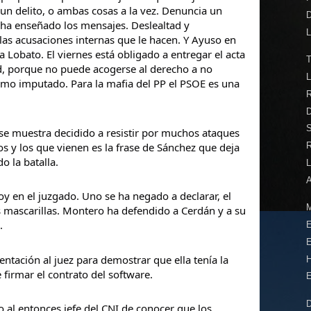
un delito, o ambas cosas a la vez. Denuncia un
D
ha enseñado los mensajes. Deslealtad y
L
 las acusaciones internas que le hacen. Y Ayuso en
a Lobato. El viernes está obligado a entregar el acta
T
ad, porque no puede acogerse al derecho a no
L
como imputado. Para la mafia del PP el PSOE es una
S
se muestra decidido a resistir por muchos ataques
os y los que vienen es la frase de Sánchez que deja
o la batalla.
L
A
 en el juzgado. Uno se ha negado a declarar, el
M
s mascarillas. Montero ha defendido a Cerdán y a su
.
E
E
ación al juez para demostrar que ella tenía la
H
firmar el contrato del software.
 al entonces jefe del CNI de conocer que los