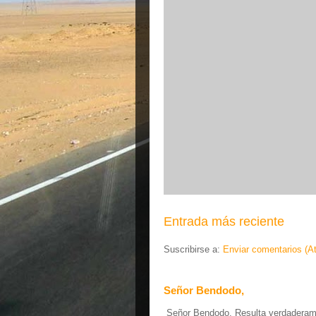
Entrada más reciente
Suscribirse a:
Enviar comentarios (A
Señor Bendodo,
Señor Bendodo, Resulta verdaderamen