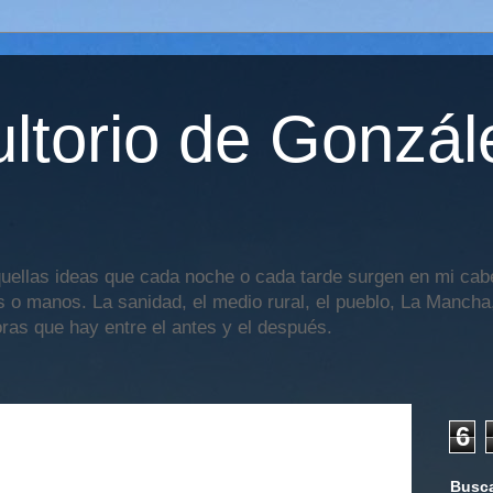
ltorio de Gonzál
uellas ideas que cada noche o cada tarde surgen en mi cabe
os o manos. La sanidad, el medio rural, el pueblo, La Mancha,
oras que hay entre el antes y el después.
6
Busca