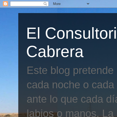
El Consultor
Cabrera
Este blog pretende
cada noche o cada 
ante lo que cada día
labios o manos. La 