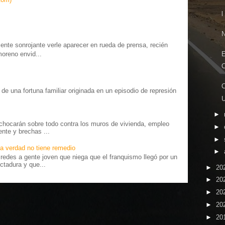
l
N
te sonrojante verle aparecer en rueda de prensa, recién
E
moreno envid...
C
C
o” de una fortuna familiar originada en un episodio de represión
.
►
chocarán sobre todo contra los muros de vivienda, empleo
►
ente y brechas ...
►
a verdad no tiene remedio
►
edes a gente joven que niega que el franquismo llegó por un
ctadura y que...
►
20
►
20
►
20
►
20
►
20