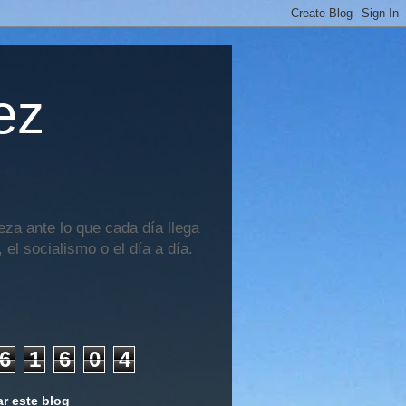
ez
za ante lo que cada día llega
 el socialismo o el día a día.
6
1
6
0
4
r este blog