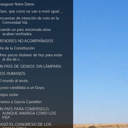
naugurar Notre Dame
laro, que como se van a morir igual…
ncuestas de intención de voto en la
Comunidad Val...
uando un país estornuda otros
acaban resfriados
MENORES NO ACOMPAÑADOS
ía de la Constitución
nos pocos titulares de hoy para estar
al día de c...
UN PAÍS DE GENIOS SIN LÁMPARA
LOS HUMANOS
l mundo al revés.
yuso candidata a un Goya
eijoo sister
remio a Garcia Castellón
UN PAÍS PARA COMERSELO,
AUNQUE AMARGA COMO LOS
PEP...
PASÓ EL CONGRESO DE LOS