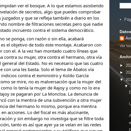
 impidan ver el bosque. A lo que estamos asistiendo
revelación de secretos, algo que puedes comprobar
s juzgados y que se refleja también a diario en los
Pág
to nombre de filtraciones secretas pero que nadie
estado incruento contra el sistema democrático.
Datos
 se ponga, con razón o sin ella, acabará
An
es el objetivo de todo este montaje. Acabaron con
Ver tod
er con el. A la vez han montado cuatro líneas que
 contra su mujer, otra contra el hermano, otra vía
Archi
al general del Estado. No es necesario que las cuatro
►
20
e con una les basta. Solo el tema de Ábalos vía
►
20
indicios contra el exministro y Koldo García
▼
20
como se mire, no es malversación que la mujer del
▼
 como lo tenía la mujer de Rajoy y como no lo era
E
Rajoy se pagaran por La Moncloa. La denuncia de
ncó con la mentira de una subvención a otra mujer
ncia del hermano lo mismo, porque era mentira
 en acciones. Lo del fiscal es más alucinante,
tración y sin embargo no investiga que se filtre toda
e
ación, tanto es así que ayer ya se veían en las redes
cal general pertenecientes a su teléfono que siguen
F