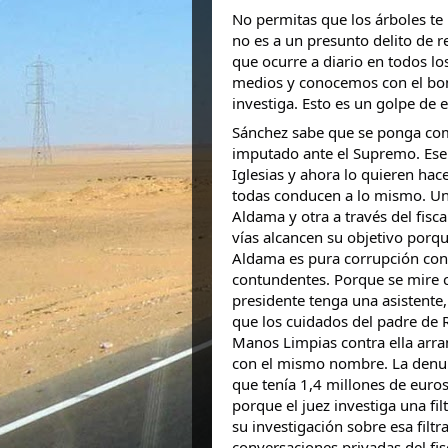
No permitas que los árboles te
no es a un presunto delito de 
que ocurre a diario en todos lo
medios y conocemos con el boni
investiga. Esto es un golpe de 
Sánchez sabe que se ponga como
imputado ante el Supremo. Ese 
Iglesias y ahora lo quieren hac
todas conducen a lo mismo. Una
Aldama y otra a través del fisc
vías alcancen su objetivo porqu
Aldama es pura corrupción con 
contundentes. Porque se mire 
presidente tenga una asistente,
que los cuidados del padre de 
Manos Limpias contra ella arra
con el mismo nombre. La denu
que tenía 1,4 millones de euros
porque el juez investiga una fil
su investigación sobre esa filtr
conversaciones privadas del fis