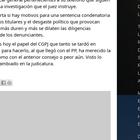
a investigación que el juez instruye.
D
rta si hay motivos para una sentencia condenatoria
L
s titulares y el desgaste político que provocan
T
más duren y más se dilaten las diligencias
 de los denunciantes.
L
s hoy el papel del CGPJ que tanto se tardó en
o para hacerlo, al que llegó con el PP, ha merecido la
mo con el anterior consejo o peor aún. Visto lo
S
ambiado en la judicatura.
L
A
M
E
E
H