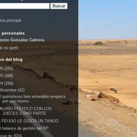
ina principal
 personales
tonio Gonzalez Cabrera
o mi perfil
vo del blog
26
(281)
25
(398)
24
(298)
diciembre
(42)
l patriotismo bien entendido empieza
por uno mismo.
UN AÑO POLITICO CON LOS
JUECES COMO PARTE
A FEIJOO LE GUSTA UN TANGO
l balance de gestión del PP.
inal de 2024