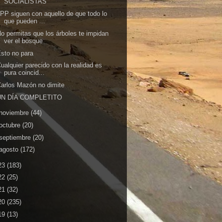
SOCIALISTAS
 PP siguen con aquello de que todo lo
que pueden ...
o permitas que los árboles te impidan
ver el bosque
sto no para
ualquier parecido con la realidad es
pura coincid...
arlos Mazón no dimite
UN DÍA COMPLETITO
noviembre
(44)
octubre
(20)
septiembre
(20)
agosto
(172)
23
(183)
22
(25)
21
(32)
20
(235)
19
(13)