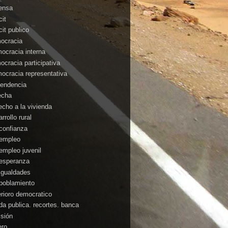
ensa
cit
cit publico
ocracia
ocracia interna
ocracia participativa
ocracia representativa
endencia
echa
echo a la vivienda
rrollo rural
confianza
empleo
empleo juvenil
esperanza
igualdades
poblamiento
erioro democratico
da publica. recortes. banca
isión
ero