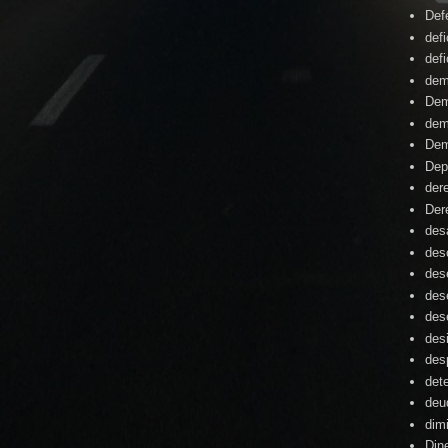
Def
defi
defi
dem
Dem
dem
Dem
Dep
der
Der
desa
des
des
des
des
des
des
det
deu
dim
Din