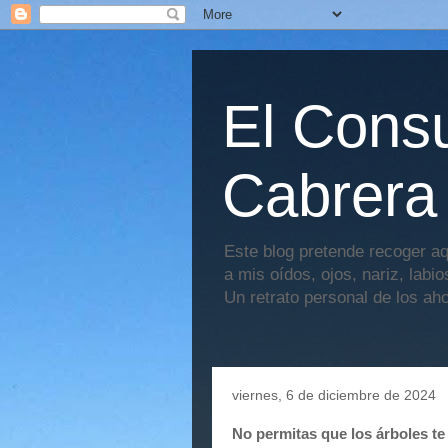
El Consu
Cabrera
Este blog pretende recoger aq
a mis oídos, ojos, nariz, labi
Un retrato personal de los ah
viernes, 6 de diciembre de 2024
No permitas que los árboles te