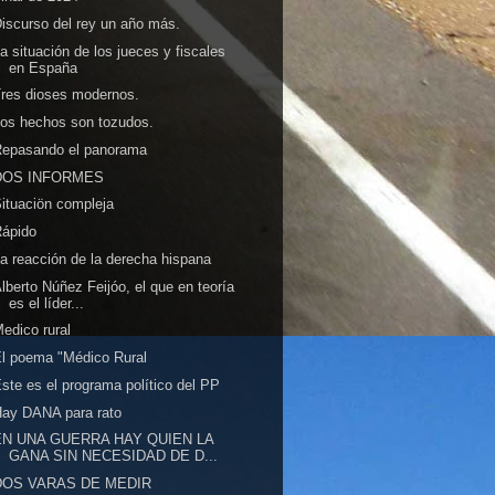
iscurso del rey un año más.
a situación de los jueces y fiscales
en España
res dioses modernos.
os hechos son tozudos.
Repasando el panorama
DOS INFORMES
ituaciön compleja
Rápido
a reacción de la derecha hispana
lberto Núñez Feijóo, el que en teoría
es el líder...
edico rural
l poema "Médico Rural
ste es el programa político del PP
ay DANA para rato
EN UNA GUERRA HAY QUIEN LA
GANA SIN NECESIDAD DE D...
DOS VARAS DE MEDIR