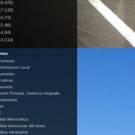
18
(105)
17
(120)
16
(73)
15
(96)
14
(64)
13
(114)
etas
rrimiento
inistracion Local
tamiento
rnativas
amento
nción Primaria. Gerencia integrada
ntamiento
es
E
idad democratica
biar estructuras del estao
bios necesarios