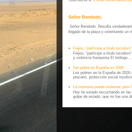
Señor Bendodo,
Señor Bendodo, Resulta verdaderamen
llegado de la playa y ostentando un 
Feijoo, "partícipe a título lucrativo”
Feijoo, "partícipe a título lucrativ
y violencia franquista El teólogo ..
Ser pobre en España en 2026
Los pobres en la España de 2026 
precario, protección social insufici
La memoria puede molestar, pero l
Hoy he estado escuchando en las r
golpe de estado, que no fue una di