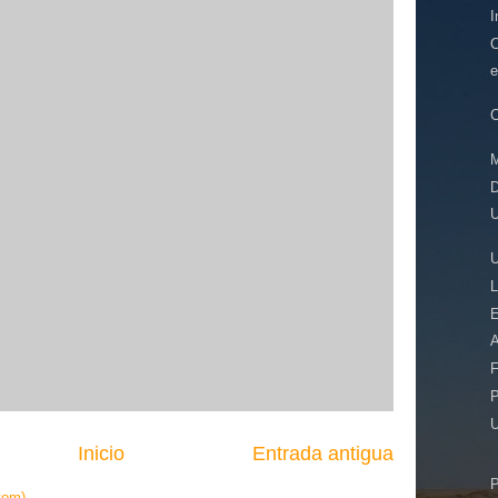
I
C
e
C
D
U
E
A
F
P
Inicio
Entrada antigua
tom)