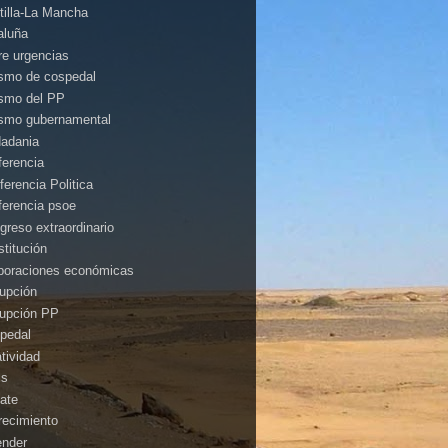
tilla-La Mancha
aluña
rre urgencias
ismo de cospedal
ismo del PP
ismo gubernamental
dadania
ferencia
ferencia Politica
ferencia psoe
greso extraordinario
stitución
poraciones económicas
rupción
rupción PP
pedal
atividad
is
ate
recimiento
ender