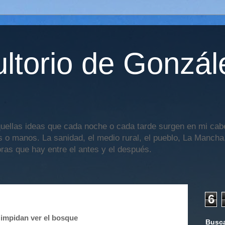
ltorio de Gonzál
uellas ideas que cada noche o cada tarde surgen en mi cabe
os o manos. La sanidad, el medio rural, el pueblo, La Mancha,
oras que hay entre el antes y el después.
6
 impidan ver el bosque
Busca