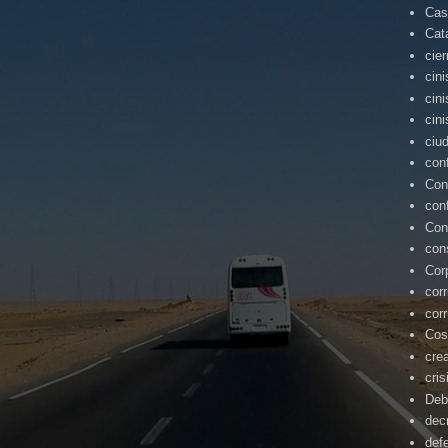
Cas
Cat
cie
cin
cin
cin
ciu
con
Con
con
Con
con
Cor
cor
cor
Cos
cre
cris
Deb
dec
def