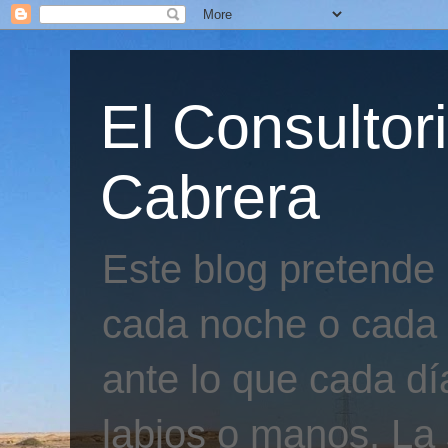
El Consultor
Cabrera
Este blog pretende
cada noche o cada 
ante lo que cada día
labios o manos. La 