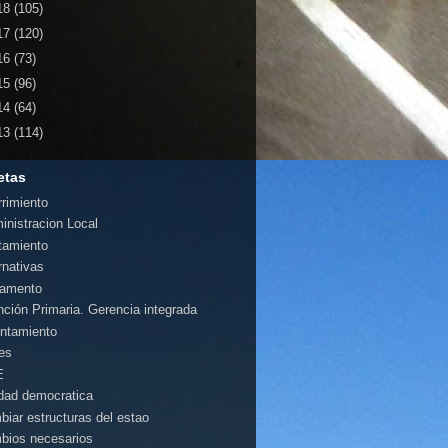
18
(105)
17
(120)
16
(73)
15
(96)
14
(64)
13
(114)
etas
rrimiento
inistracion Local
tamiento
rnativas
amento
nción Primaria. Gerencia integrada
ntamiento
es
E
idad democratica
biar estructuras del estao
bios necesarios