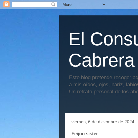
El Consu
Cabrera
Este blog pretende recoger aq
a mis oídos, ojos, nariz, labi
Un retrato personal de los ah
viernes, 6 de diciembre de 2024
Feijoo sister