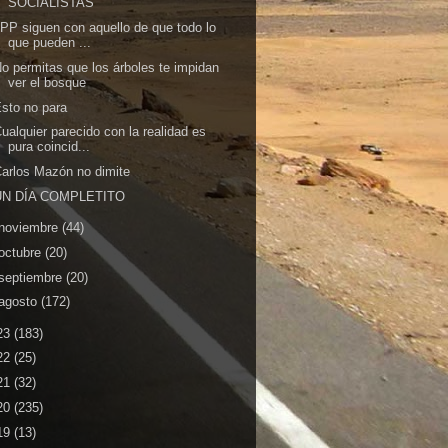
SOCIALISTAS
 PP siguen con aquello de que todo lo
que pueden ...
o permitas que los árboles te impidan
ver el bosque
sto no para
ualquier parecido con la realidad es
pura coincid...
arlos Mazón no dimite
UN DÍA COMPLETITO
noviembre
(44)
octubre
(20)
septiembre
(20)
agosto
(172)
23
(183)
22
(25)
21
(32)
20
(235)
19
(13)