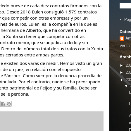
 dedo nueve de cada diez contratos firmados con la
oo. Desde 2018 Eulen consiguió 1.579 contratos
r que competir con otras empresas y por un
Pág
nes de euros. Eulen, es la compañía en la que es
, hermana de Alberto, que ha convertido en
Datos
 la Xunta sin tener que competir con otras
An
contrato menor, que se adjudica a dedo y sin
Ver tod
 Dentro del número total de sus tratos con la Xunta
dos cerrados entre ambas partes.
Archi
e existen dos varas de medir. Hemos visto un gran
►
20
 de un juez, en relación con el supuesto
►
20
e Sánchez. Como siempre la denuncia procedía de
▼
20
nipulada. Por el contrario, nadie se ha preocupado
▼
ento patrimonial de Feijoo y su familia. Debe ser
E
 se le perdona.
e
F