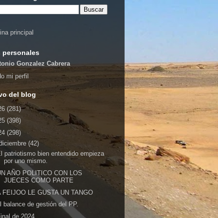
ina principal
 personales
tonio Gonzalez Cabrera
o mi perfil
vo del blog
26
(281)
25
(398)
24
(298)
diciembre
(42)
l patriotismo bien entendido empieza
por uno mismo.
UN AÑO POLITICO CON LOS
JUECES COMO PARTE
A FEIJOO LE GUSTA UN TANGO
l balance de gestión del PP.
inal de 2024