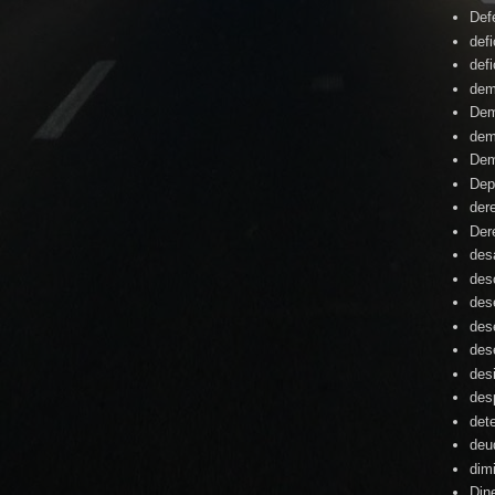
Def
defi
defi
dem
Dem
dem
Dem
Dep
der
Der
desa
des
des
des
des
des
des
det
deu
dim
Din