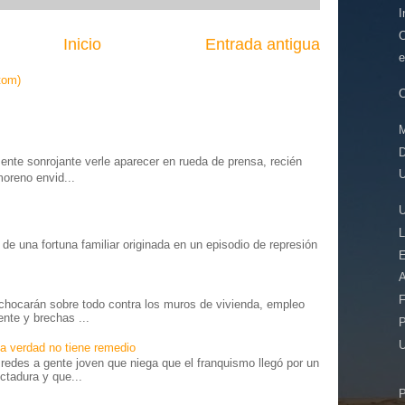
I
C
Inicio
Entrada antigua
e
tom)
C
D
te sonrojante verle aparecer en rueda de prensa, recién
U
moreno envid...
o” de una fortuna familiar originada en un episodio de represión
E
.
A
F
chocarán sobre todo contra los muros de vivienda, empleo
ente y brechas ...
P
a verdad no tiene remedio
edes a gente joven que niega que el franquismo llegó por un
ctadura y que...