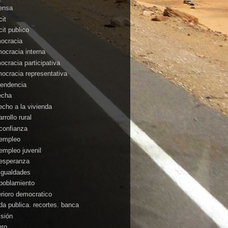
ensa
cit
cit publico
ocracia
ocracia interna
ocracia participativa
ocracia representativa
endencia
echa
echo a la vivienda
rrollo rural
confianza
empleo
empleo juvenil
esperanza
igualdades
poblamiento
erioro democratico
da publica. recortes. banca
isión
ero