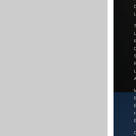
D
L
T
L
S
L
A
M
E
E
H