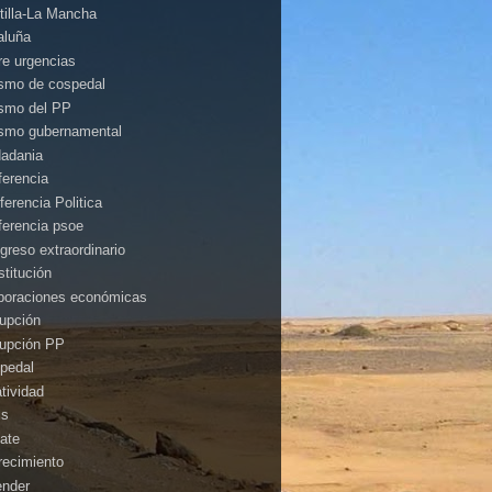
tilla-La Mancha
aluña
rre urgencias
ismo de cospedal
ismo del PP
ismo gubernamental
dadania
ferencia
ferencia Politica
ferencia psoe
greso extraordinario
stitución
poraciones económicas
rupción
rupción PP
pedal
atividad
is
ate
recimiento
ender