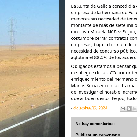
La Xunta de Galicia concedió a
empresa de la hermana de Feij
menores sin necesidad de tene
montante de más de siete millo
directiva Micaela Núñez Feijoo
costumbre cerrar contratos con
empresas, bajo la fórmula
del 
necesidad de concurso público.
aglutina el 88,5% de los acuer
Obligados estamos a pensar qu
despliegue de la UCO por orden
enriquecimiento del hermano d
Manos Sucias y con la cifra ma
de investigar el notable increm
que al buen gestor Feijoo, todo
-
diciembre 06, 2024
No hay comentarios:
Publicar un comentario