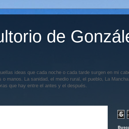
ltorio de Gonzál
uellas ideas que cada noche o cada tarde surgen en mi cabe
os o manos. La sanidad, el medio rural, el pueblo, La Mancha,
oras que hay entre el antes y el después.
6
Busca