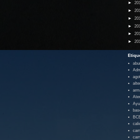
►
20
►
20
►
20
►
20
►
20
►
20
Etiqu
abu
Adm
ago
alte
arm
Ate
Ayu
bas
BC
cal
cam
cam