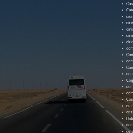
Cas
Cat
cie
cin
cin
cin
ciu
con
Con
con
Con
con
Cor
cor
cor
Cos
cre
cris
Deb
dec
def