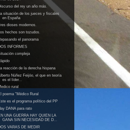
iscurso del rey un año más.
a situación de los jueces y fiscales
en España
res dioses modernos.
os hechos son tozudos.
Repasando el panorama
DOS INFORMES
ituaciön compleja
Rápido
a reacción de la derecha hispana
lberto Núñez Feijóo, el que en teoría
es el líder...
edico rural
l poema "Médico Rural
ste es el programa político del PP
ay DANA para rato
EN UNA GUERRA HAY QUIEN LA
GANA SIN NECESIDAD DE D...
DOS VARAS DE MEDIR