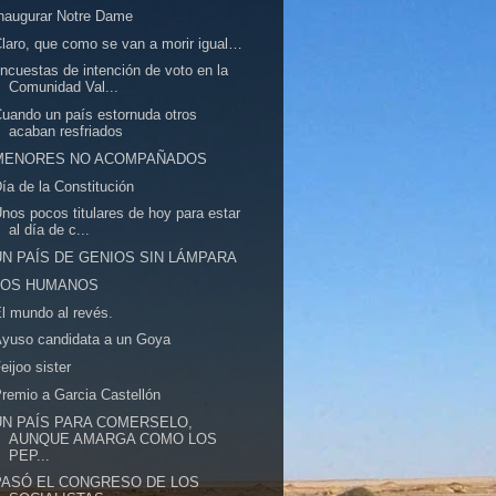
naugurar Notre Dame
laro, que como se van a morir igual…
ncuestas de intención de voto en la
Comunidad Val...
uando un país estornuda otros
acaban resfriados
MENORES NO ACOMPAÑADOS
ía de la Constitución
nos pocos titulares de hoy para estar
al día de c...
UN PAÍS DE GENIOS SIN LÁMPARA
LOS HUMANOS
l mundo al revés.
yuso candidata a un Goya
eijoo sister
remio a Garcia Castellón
UN PAÍS PARA COMERSELO,
AUNQUE AMARGA COMO LOS
PEP...
PASÓ EL CONGRESO DE LOS