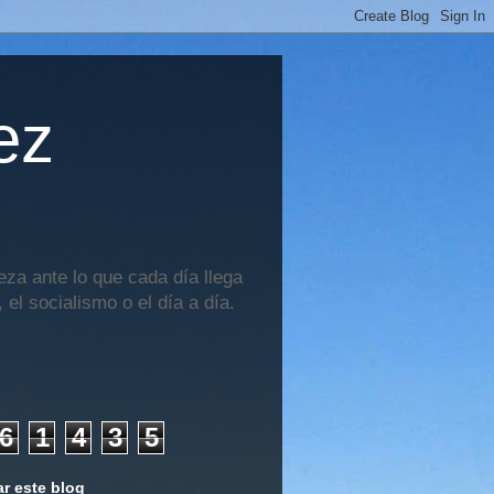
ez
za ante lo que cada día llega
 el socialismo o el día a día.
6
1
4
3
5
r este blog