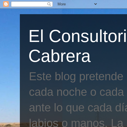
El Consultor
Cabrera
Este blog pretende
cada noche o cada 
ante lo que cada día
labios o manos. La 