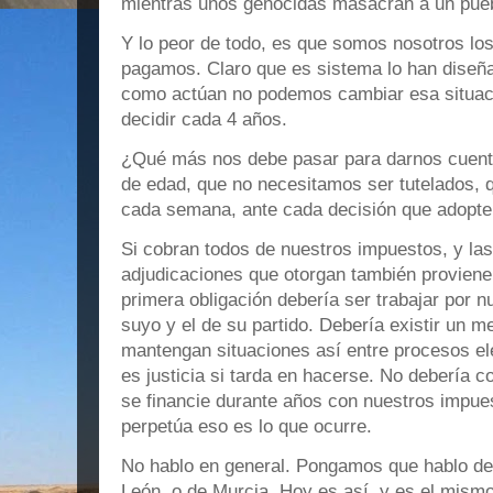
mientras unos genocidas masacran a un pue
Y lo peor de todo, es que somos nosotros lo
pagamos. Claro que es sistema lo han diseñad
como actúan no podemos cambiar esa situac
decidir cada 4 años.
¿Qué más nos debe pasar para darnos cuen
de edad, que no necesitamos ser tutelados, 
cada semana, ante cada decisión que adopt
Si cobran todos de nuestros impuestos, y la
adjudicaciones que otorgan también provien
primera obligación debería ser trabajar por nu
suyo y el de su partido. Debería existir un 
mantengan situaciones así entre procesos ele
es justicia si tarda en hacerse. No debería c
se financie durante años con nuestros impue
perpetúa eso es lo que ocurre.
No hablo en general. Pongamos que hablo de M
León, o de Murcia. Hoy es así, y es el mismo