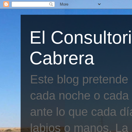
El Consultor
Cabrera
Este blog pretende
cada noche o cada 
ante lo que cada día
labios o manos. La 