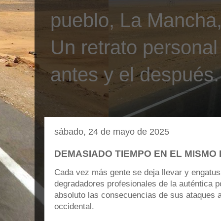
pueblo, La Mancha, 
Un retrato personal
antes y el después.
sábado, 24 de mayo de 2025
DEMASIADO TIEMPO EN EL MISMO
Cada vez más gente se deja llevar y engatusa
degradadores profesionales de la auténtica p
absoluto las consecuencias de sus ataques 
occidental.