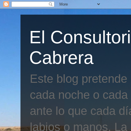
El Consultor
Cabrera
Este blog pretende
cada noche o cada 
ante lo que cada día
labios o manos. La 