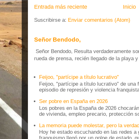
Entrada más reciente
Inicio
Suscribirse a:
Enviar comentarios (Atom)
Señor Bendodo,
Señor Bendodo, Resulta verdaderamente sonr
rueda de prensa, recién llegado de la playa 
Feijoo, "partícipe a título lucrativo”
Feijoo, "partícipe a título lucrativo” de una
episodio de represión y violencia franquista
Ser pobre en España en 2026
Los pobres en la España de 2026 chocarán
de vivienda, empleo precario, protección soc
La memoria puede molestar, pero la verdad
Hoy he estado escuchando en las redes a g
franquismo llegó por un golpe de estado, qu