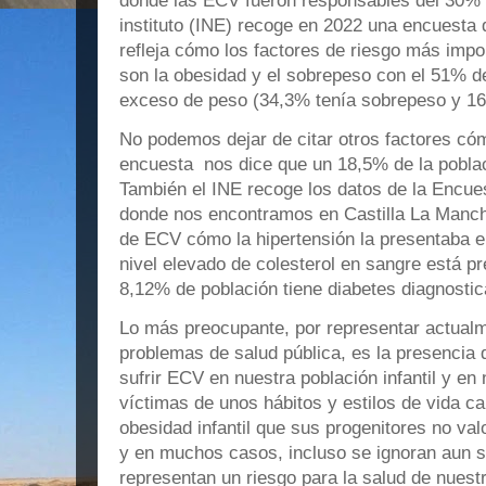
donde las ECV fueron responsables del 30%
instituto (INE) recoge en 2022 una encuesta
refleja cómo los factores de riesgo más imp
son la obesidad y el sobrepeso con el 51% d
exceso de peso (34,3% tenía sobrepeso y 1
No podemos dejar de citar otros factores c
encuesta nos dice que un 18,5% de la pobla
También el INE recoge los datos de la Encue
donde nos encontramos en Castilla La Mancha
de ECV cómo la hipertensión la presentaba e
nivel elevado de colesterol en sangre está p
8,12% de población tiene diabetes diagnostic
Lo más preocupante, por representar actual
problemas de salud pública, es la presencia 
sufrir ECV en nuestra población infantil y en
víctimas de unos hábitos y estilos de vida 
obesidad infantil que sus progenitores no va
y en muchos casos, incluso se ignoran aun 
representan un riesgo para la salud de nuestr