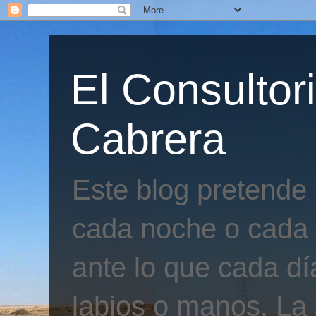
El Consultor
Cabrera
Este blog pretende
cada noche o cada 
ante lo que cada día
labios o manos. La 