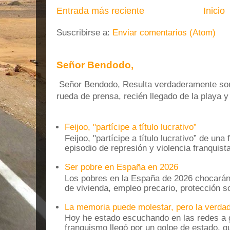
Entrada más reciente
Inicio
Suscribirse a:
Enviar comentarios (Atom)
Señor Bendodo,
Señor Bendodo, Resulta verdaderamente sonr
rueda de prensa, recién llegado de la playa 
Feijoo, "partícipe a título lucrativo”
Feijoo, "partícipe a título lucrativo” de una
episodio de represión y violencia franquista
Ser pobre en España en 2026
Los pobres en la España de 2026 chocarán
de vivienda, empleo precario, protección soc
La memoria puede molestar, pero la verdad
Hoy he estado escuchando en las redes a g
franquismo llegó por un golpe de estado, qu