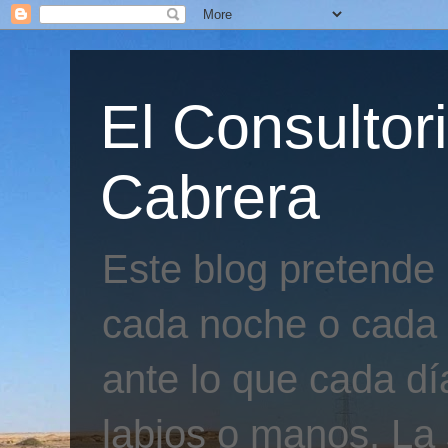
El Consultor
Cabrera
Este blog pretende
cada noche o cada 
ante lo que cada día
labios o manos. La 