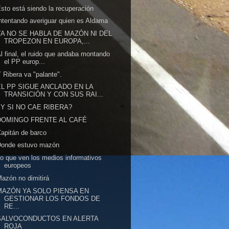
sto está siendo la recuperación
ntentando averiguar quien es Aldama
YA NO SE HABLA DE MAZÓN NI DEL
TROPEZON EN EUROPA,...
l final, el ruido que andaba montando
el PP europ...
 Ribera va "palante".
EL PP SIGUE ANCLADO EN LA
TRANSICIÓN Y CON SUS RAI...
¿Y SI NO CAE RIBERA?
DOMINGO FRENTE AL CAFÉ
apitán de barco
Donde estuvo mazón
o que ven los medios informativos
europeos
azón no dimitirá
MAZÓN YA SOLO PIENSA EN
GESTIONAR LOS FONDOS DE
RE...
SALVOCONDUCTOS EN ALERTA
ROJA