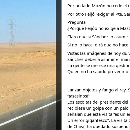
Por un lado Mazón no cede el
Por otro Feijó "exige" al Pte. 
Pregunta
¿Porqué Feijóo no exige a Maz
Claro que si Sánchez lo asume, 
Si no lo hace, dirá que no hace
Vistas las imágenes de hoy dura
Sánchez debería asumir el mand
La gente se merece una gestión 
Quien no ha sabido prevenir o p
Lanzan objetos y fango al rey, 
“¡asesinos!”
Los escoltas del presidente de
recibiese un golpe con un palo 
señalan que esta visita “es un
Un error gigantesco”. La visita
de Chiva, ha quedado suspendi