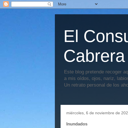
El Consu
Cabrera
Este blog pretende recoger aq
a mis oídos, ojos, nariz, labi
Un retrato personal de los ah
miércoles, 6 de noviembre de 20
Inundados