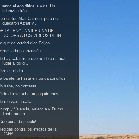
uando el ego dirige la vida. Un
liderazgo frágil
e nos fue Mari Carmen, pero nos
quedaron Aznar y ...
DE LA LENGUA VIPERINA DE
DOLORS A LOS VIDEOS DE IN...
o que de verdad dice Feijoo
emasiada polarización
o hay catástrofe que no deje en mal
lugar a los g...
aro es el día
a banderita hasta en los calzoncillos
o sabe, no contesta
ada día se sabe un poquito más.
o me vais a callar
rump y Valencia, Valencia y Trump.
Tanto monta
Qué pena de pueblo!
edidas contra los efectos de la
DANA