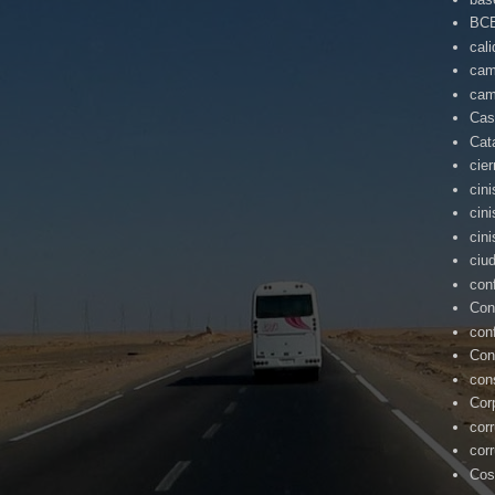
BC
cal
cam
cam
Cas
Cat
cie
cin
cin
cin
ciu
con
Con
con
Con
con
Cor
cor
cor
Cos