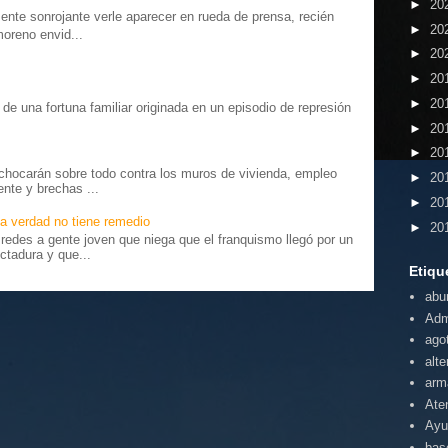
►
20
te sonrojante verle aparecer en rueda de prensa, recién
►
20
moreno envid...
►
20
►
20
►
20
o” de una fortuna familiar originada en un episodio de represión
.
►
20
►
20
chocarán sobre todo contra los muros de vivienda, empleo
►
20
ente y brechas ...
►
20
a verdad no tiene remedio
►
20
edes a gente joven que niega que el franquismo llegó por un
ctadura y que...
Etiqu
abu
Adm
ago
alte
arm
Ate
Ayu
bas