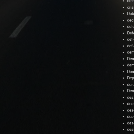
cre
cris
Deb
dec
def
Def
defi
defi
dem
Dem
dem
Dem
Dep
der
Der
desa
des
des
des
des
des