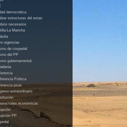
E
idad democratica
biar estructuras del estao
bios necesarios
tilla-La Mancha
aluña
rre urgencias
ismo de cospedal
ismo del PP
ismo gubernamental
dadania
ferencia
ferencia Politica
ferencia psoe
greso extraordinario
stitución
poraciones económicas
rupción
rupción PP
pedal