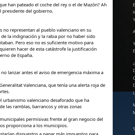
 que
han pateado el coche del rey o el de Mazón? Ah
E
l presidente del gobierno.
I
es no representan al pueblo valenciano en su
A
 de la indignación y la rabia por no haber sido
taban. Pero eso no es suficiente motivo para
Y
uieren hacer de esta catástrofe la justificación
ierno de España.
l no lanzar antes el aviso de emergencia máxima a
C
Generalitat Valenciana, que tenía una alerta roja de
rtes.
L
 el urbanismo valenciano desaforado que ha
M
de las ramblas, barrancos y otras zonas
 municipales permisivas frente al gran negocio del
sos proporciona a los municipios.
estarían dispuestos a pagar más impuestos para