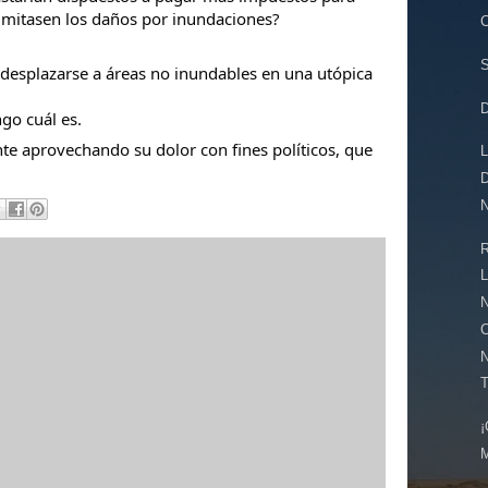
limitasen los daños por inundaciones?
C
S
 desplazarse a áreas no inundables en una utópica
go cuál es.
nte aprovechando su dolor con fines políticos, que
L
D
N
R
L
N
C
N
T
¡
M