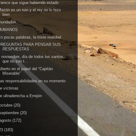
arece que sigue habiendo estado
azón es un ruin y el rey no lo hizo
bien
Inundados
HUMANOS
n pocas palabras, la triste realidad.
PREGUNTAS PARA PENSAR SUS
RESPUESTAS
 noviembre, día de todos los santos,
que no son t...
lberto en el papel del “Capitán
Miserable”
as responsabilidades en su momento
e víctimas
e ultraderecha a Errejón
octubre
(20)
septiembre
(20)
agosto
(172)
23
(183)