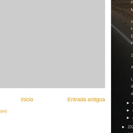
P
M
E
1
A
L
d
d
Inicio
Entrada antigua
►
►
tom)
►
►
20