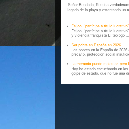
Señor Bendodo, Resulta verdaderamen
llegado de la playa y ostentando un 
Feijoo, "partícipe a título lucrativo”
Feijoo, "partícipe a título lucrativ
y violencia franquista El teólogo ..
Ser pobre en España en 2026
Los pobres en la España de 2026 
precario, protección social insufici
La memoria puede molestar, pero l
Hoy he estado escuchando en las r
golpe de estado, que no fue una di