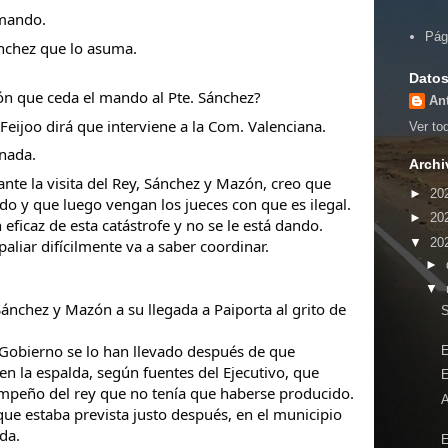
 mando.
Pág
Sánchez que lo asuma.
Datos
ón que ceda el mando al Pte. Sánchez?
An
Feijoo dirá que interviene a la Com. Valenciana.
Ver tod
 nada.
Archi
nte la visita del Rey, Sánchez y Mazón, creo que
►
20
o y que luego vengan los jueces con que es ilegal.
►
20
eficaz de esta catástrofe y no se le está dando.
▼
20
aliar difícilmente va a saber coordinar.
►
▼
Sánchez y Mazón a su llegada a Paiporta al grito de
l Gobierno se lo han llevado después de que
E
en la espalda, según fuentes del Ejecutivo, que
 empeño del rey que no tenía que haberse producido.
 que estaba prevista justo después, en el municipio
da.