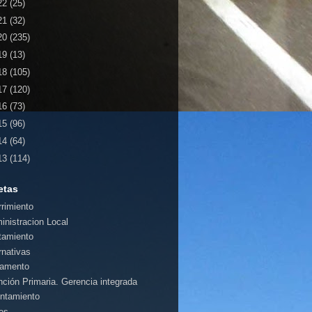
22
(25)
21
(32)
20
(235)
19
(13)
18
(105)
17
(120)
16
(73)
15
(96)
14
(64)
13
(114)
etas
rrimiento
inistracion Local
tamiento
rnativas
amento
nción Primaria. Gerencia integrada
ntamiento
es