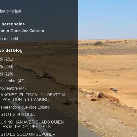
ina principal
 personales
tonio Gonzalez Cabrera
o mi perfil
vo del blog
26
(281)
25
(398)
24
(298)
diciembre
(42)
noviembre
(44)
SÁNCHEZ, EL FISCAL Y LOBATO AL
PAREDÓN, Y EL AMORC...
sperando a que dice Lobato
ESTO ES JUSTICIA
AUN NO HAN AVERIGUADO QUIEN
ES M. RAJOY, PERO SI S...
ESTO ES SOLO UN SUPONER