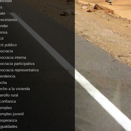
atividad
is
ate
recimiento
ender
ensa
cit
cit publico
ocracia
ocracia interna
ocracia participativa
ocracia representativa
endencia
echa
echo a la vivienda
rrollo rural
confianza
empleo
empleo juvenil
esperanza
igualdades