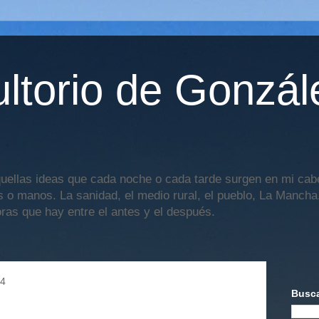
ltorio de Gonzál
uellas ideas que cada noche o cada tarde surgen en mi cabe
os o manos. La sanidad, el medio rural, el pueblo, La Mancha,
oras que hay entre el antes y el después.
24
Busca