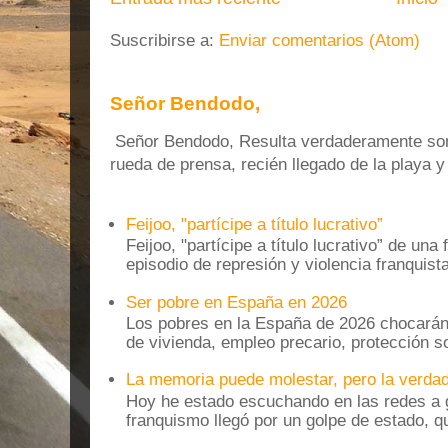
Suscribirse a:
Enviar comentarios (Atom)
Señor Bendodo,
Señor Bendodo, Resulta verdaderamente sonr
rueda de prensa, recién llegado de la playa 
Feijoo, "partícipe a título lucrativo”
Feijoo, "partícipe a título lucrativo” de una
episodio de represión y violencia franquista
Ser pobre en España en 2026
Los pobres en la España de 2026 chocarán
de vivienda, empleo precario, protección soc
La memoria puede molestar, pero la verdad
Hoy he estado escuchando en las redes a g
franquismo llegó por un golpe de estado, qu