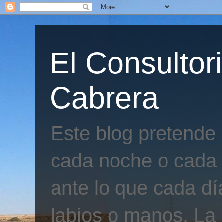
El Consultor
Cabrera
Este blog pretende
cada noche o cada 
ante lo que cada día
labios o manos. La 