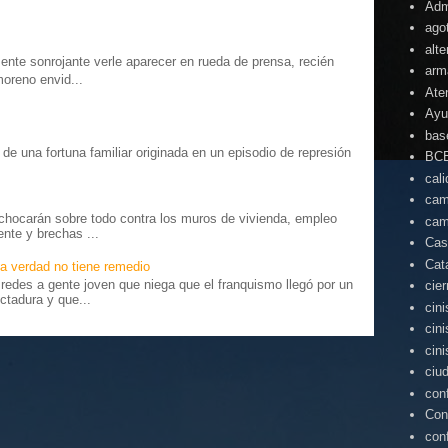
Adm
ago
alte
te sonrojante verle aparecer en rueda de prensa, recién
arm
moreno envid...
Ate
Ayu
bas
o” de una fortuna familiar originada en un episodio de represión
BC
.
cal
cam
chocarán sobre todo contra los muros de vivienda, empleo
cam
ente y brechas ...
Cas
Cat
a verdad no tiene remedio
edes a gente joven que niega que el franquismo llegó por un
cie
ctadura y que...
cin
cin
cin
ciu
con
Con
con