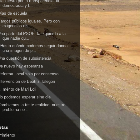
anifiesto por la transparencia, la
democracia y l...
ías de escuela
argos públicos iguales. Pero con
exigencias disti...
na parte del PSOE: la izquierda a la
que nadie qu...
¿Hasta cuándo podemos seguir dando
una imagen de p...
na cuestión de subsistencia
De nuevo hay esperanza
eforma Local solo por consenso
ntervencion de Beatriz Talegón
l mérito de Mari Loli
o podemos esperar sine die
ambiemos la triste realidad: nuestro
problema no ...
etas
rrimiento