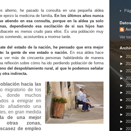
s alterno, he pasado la consulta en una pequeña aldea
Pág
e ejerzo la medicina de familia
. En los últimos años nunca
e atiendo en esa consulta, porque en la aldea ya solo
Datos
onas, dependiendo esa oscilación de si sus hijos han
An
 Albacete es menos crudo para ellos. Es una población muy
os sonriendo, acostumbra a morirse tarde.
Ver tod
ebate del estado de la nación, he pensado que erra mejor
Archi
e: la gente de ese estado o nación.
En esa aldea hace
►
20
o a ver más de cincuenta personas habitándola de manera
na reflexión sobre cómo ha ido perdiendo población de forma
►
20
eno del despoblamiento rural, al que le podemos señalar
►
20
 otra indirecta.
►
20
población hacia las
►
20
o migratorio de los
►
20
ta, donde muchos
►
20
ados a emigrar en
do añadiendo una
►
20
tes, en gran medida
►
20
da de una mejor
►
20
 otras zonas,
escasez de empleo
►
20