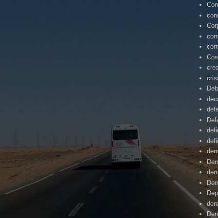
Con
con
Cor
cor
cor
Cos
cre
cris
Deb
dec
def
Def
defi
defi
dem
Dem
dem
Dem
Dep
der
Der