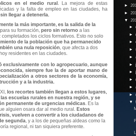
blicos en el medio rural
. La mejora de estas
►
20
écadas y la falta de empleo en las ciudades, ha
►
20
sin llegar a detenerla.
▼
20
mente la más importante, es la salida de la
►
 para su formación,
pero sin retorno
a las
►
 completados los ciclos formativos. Esto no solo
cimiento de la población que ha permanecido
►
ambién una nula reposición
, que afecta a dos
►
oy residentes en las ciudades.
►
icó exclusivamente con lo agropecuario, aunque
►
conocida, siempre fue la de aportar mano de
►
pecialización a otros sectores de la economía,
►
ucción y a la industria.
►
XXI,
los recortes también llegan a estos lugares,
►
s escuelas rurales en nuestra región, y se
▼
ción permanente de urgencias médicas
. Es la
M
e alguien osara dar al medio rural.
Estos
crisis, vuelven a convertir a los ciudadanos de
 de segunda
, y a los de pequeñas aldeas como la
P
ía regional, ni tan siquiera preferente.
L