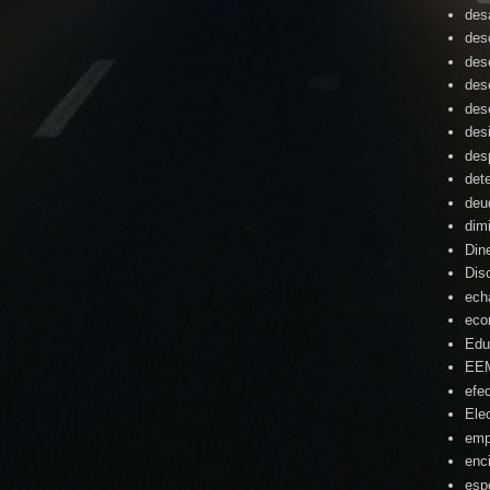
desa
des
des
des
des
des
des
det
deu
dim
Din
Dis
ech
eco
Edu
EE
efe
Ele
emp
enc
esp