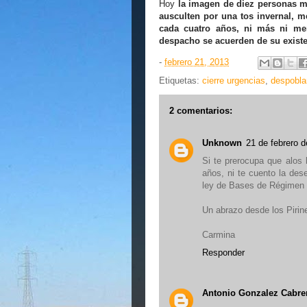
Hoy
la imagen de diez personas m
ausculten por una tos invernal, m
cada cuatro años, ni más ni me
despacho se acuerden de su existe
-
febrero 21, 2013
Etiquetas:
cierre urgencias
,
despobla
2 comentarios:
Unknown
21 de febrero d
Si te prerocupa que alos 
años, ni te cuento la de
ley de Bases de Régimen 
Un abrazo desde los Pirin
Carmina
Responder
Antonio Gonzalez Cabre