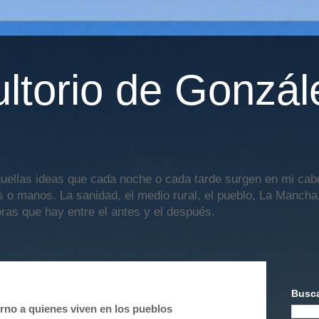
ltorio de Gonzál
uellas ideas que cada noche o cada tarde surgen en mi cabe
os o manos. La sanidad, el medio rural, el pueblo, La Mancha,
oras que hay entre el antes y el después.
Busca
erno a quienes viven en los pueblos