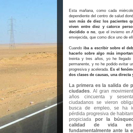
Esta mañana, como cada miércole
dependiente del centro de salud dond
son más de diez los pacientes qu
viven entre diez y catorce pers
decidido o no
, que el invierno en
envejecida, que como dice uno de ell
Cuando
iba a escribir sobre el d
hacerlo sobre algo más important
treinta y tres años, yo he llegad
permanente, y no he podido evitar u
progresiva y acelerada.
Es el fenóm
dos clases de causas, una directa y
La primera es la salida de 
ciudades
. Al gran movimient
años cincuenta y sesen
ciudadanos se vieron oblig
busca de empleo, se ha i
pérdida progresiva de habitan
propiciada
por la búsque
calidad de vida en
fundamentalmente ante la 