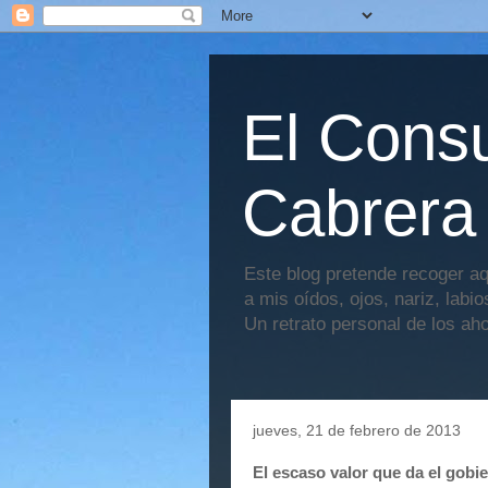
El Consu
Cabrera
Este blog pretende recoger aq
a mis oídos, ojos, nariz, labi
Un retrato personal de los ah
jueves, 21 de febrero de 2013
El escaso valor que da el gobi