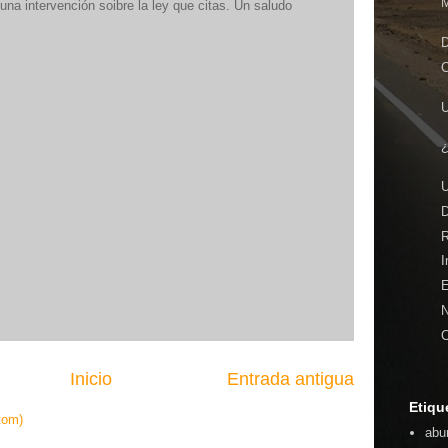
M
na intervención soibre la ley que citas. Un saludo
D
C
U
U
R
I
E
N
C
Inicio
Entrada antigua
Etiqu
tom)
abu