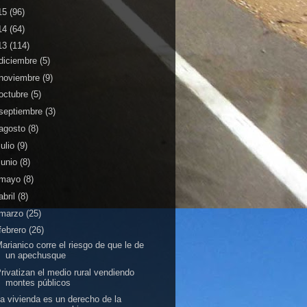
15
(96)
14
(64)
13
(114)
diciembre
(5)
noviembre
(9)
octubre
(5)
septiembre
(3)
agosto
(8)
julio
(9)
junio
(8)
mayo
(8)
abril
(8)
marzo
(25)
febrero
(26)
arianico corre el riesgo de que le de
un apechusque
rivatizan el medio rural vendiendo
montes públicos
a vivienda es un derecho de la