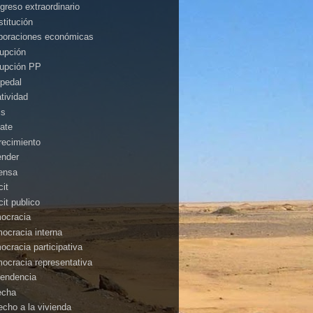
greso extraordinario
stitución
poraciones económicas
rupción
rupción PP
pedal
atividad
is
ate
recimiento
ender
ensa
cit
cit publico
ocracia
ocracia interna
ocracia participativa
ocracia representativa
endencia
echa
echo a la vivienda