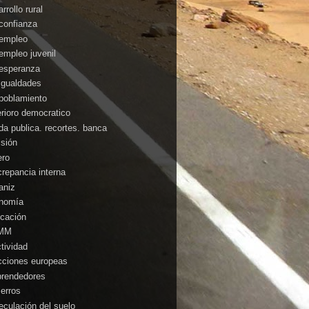
rrollo rural
confianza
empleo
empleo juvenil
esperanza
igualdades
poblamiento
erioro democratico
da publica. recortes. banca
isión
ero
crepancia interna
aniz
nomía
cación
MM
ctividad
cciones europeas
rendedores
ierros
eculación del suelo