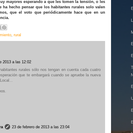
uy mayores esperando a que les tomen la tensión, o les
e ha hecho pensar que los habitantes rurales solo valen
E
nos, que el voto que periódicamente hace que en un
ncia.
L
M
miento
,
rural
E
E
e 2013 a las 12:02
T
habitantes rurales sólo nos tengan en cuenta cada cuatro
N
sesperación que te embargará cuando se apruebe la nueva
Local...
E
eos.
U
E
E
ra
23 de febrero de 2013 a las 23:04