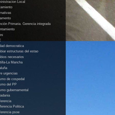
inistracion Local
tamiento
rnativas
amento
nción Primaria. Gerencia integrada
ntamiento
es
E
idad democratica
biar estructuras del estao
bios necesarios
tilla-La Mancha
aluña
rre urgencias
ismo de cospedal
ismo del PP
ismo gubernamental
dadania
ferencia
ferencia Politica
ferencia psoe