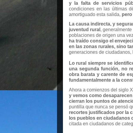
y la falta de servicios pú
condiciones en las últimas d
amortiguado esta salida,
pero 
La causa indirecta, y segura
juventud rural
, generalmente
poblaciones de origen una vez
ha traído consigo el enveje
en las zonas rurales, sino t
generaciones de ciudadanos, h
Lo rural siempre se identif
una segunda función, no re
obra barata y carente de es
fundamentalmente a la constr
Ahora a comienzos del siglo 
y vemos como desaparecen la
cierran los puntos de aten
puntilla que nunca se pensó qu
recortes justificados por la 
los pueblos en ciudadanos
citada en ciudadanos de categor