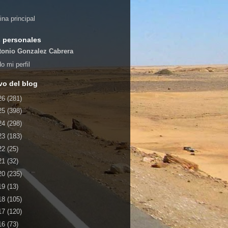
ina principal
 personales
tonio Gonzalez Cabrera
o mi perfil
vo del blog
26
(281)
25
(398)
24
(298)
23
(183)
22
(25)
21
(32)
20
(235)
19
(13)
18
(105)
17
(120)
16
(73)