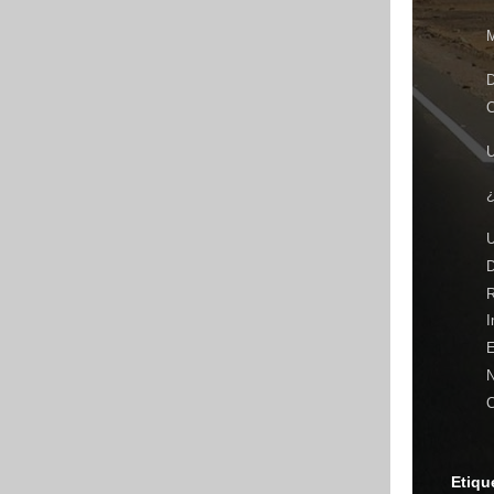
M
D
C
U
U
R
I
E
N
C
Etiqu