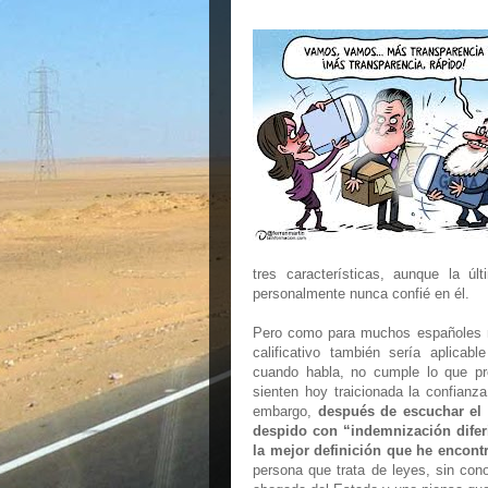
tres características, aunque la ú
personalmente nunca confié en él.
Pero como para muchos españoles
calificativo también sería aplicab
cuando habla, no cumple lo que p
sienten hoy traicionada la confian
embargo,
después de escuchar el t
despido con “indemnización difer
la mejor definición que he encontr
persona que trata de leyes, sin co