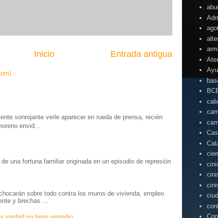
abu
Adm
ago
alte
arm
Inicio
Entrada antigua
Ate
Ayu
tom)
bas
BC
cal
cam
te sonrojante verle aparecer en rueda de prensa, recién
cam
moreno envid...
Cas
Cat
cie
o” de una fortuna familiar originada en un episodio de represión
cin
.
cin
cin
chocarán sobre todo contra los muros de vivienda, empleo
ciu
ente y brechas ...
con
Con
a verdad no tiene remedio