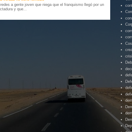
edes a gente joven que niega que el franquismo llegó por un
con
ctadura y que...
Con
con
Cor
cor
cor
Cos
cre
cris
Deb
dec
def
Def
defi
defi
dem
Dem
dem
Dem
Dep