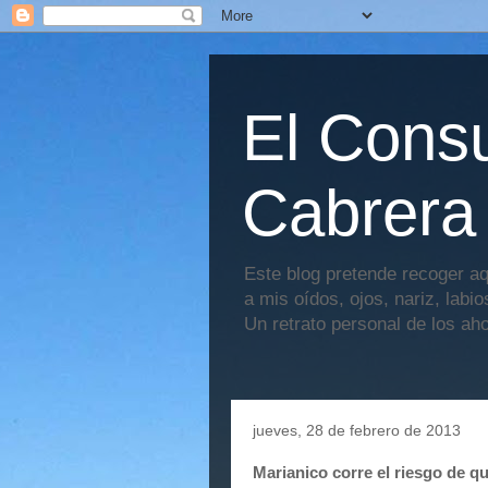
El Consu
Cabrera
Este blog pretende recoger aq
a mis oídos, ojos, nariz, labi
Un retrato personal de los ah
jueves, 28 de febrero de 2013
Marianico corre el riesgo de q