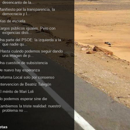
desencanto de la...
anifiesto por la transparencia, la
democracia y l...
ías de escuela
argos públicos iguales. Pero con
exigencias disti...
na parte del PSOE: la izquierda a la
que nadie qu...
¿Hasta cuándo podemos seguir dando
una imagen de p...
na cuestión de subsistencia
De nuevo hay esperanza
eforma Local solo por consenso
ntervencion de Beatriz Talegón
l mérito de Mari Loli
o podemos esperar sine die
ambiemos la triste realidad: nuestro
problema no ...
etas