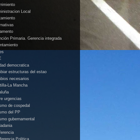
rrimiento
inistracion Local
tamiento
rnativas
amento
nción Primaria. Gerencia integrada
ntamiento
es
E
idad democratica
biar estructuras del estao
bios necesarios
tilla-La Mancha
aluña
rre urgencias
ismo de cospedal
ismo del PP
ismo gubernamental
dadania
ferencia
ferencia Politica