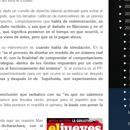
 asi esta el Estado.
►
20
 dado un cursillo de derecho laboral acelerado para evitar el
►
20
spido, que los letrados califican de merecedores de un premio
►
20
ervención, comprobaremos que
habla de indemnización, es
 daño recibido, o sea que el dañado es Bárcenas y no el
▼
20
, que significa posterior en el tiempo en que ocurrió, o
►
a viene de antes, pero que se la pagan ahora.
►
 su intervención es
cuando habla de simulación.
En la
►
n
“es el proceso de diseñar un modelo de un sistema real
►
on él, con la finalidad de comprender el comportamiento
►
rategias -dentro de los límites impuestos por un cierto
para el funcionamiento del sistema"
. Si el sistema es el PP,
►
 experimentando para ver qué ocurre si se realiza un despido
►
enas y después lo de
Sepúlveda, son experimentos de
►
►
 conclusión que verbalizo con su
“es que no sabemos
►
arece que llevaba razón, porque para el papelón que ha
o falta ponerse ni mantilla ni peineta,
le basta con poner la
▼
M
da aquí en nuestra Mari
P
dicharachera, con el