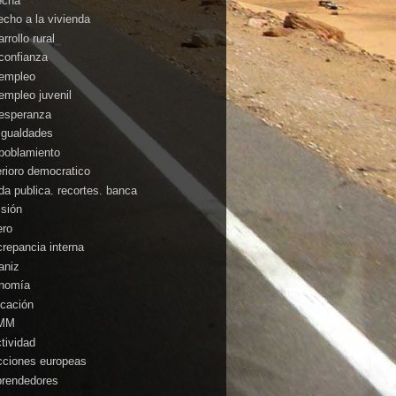
echa
echo a la vivienda
rrollo rural
confianza
empleo
empleo juvenil
esperanza
igualdades
poblamiento
erioro democratico
da publica. recortes. banca
isión
ero
crepancia interna
aniz
nomía
cación
MM
ctividad
cciones europeas
rendedores