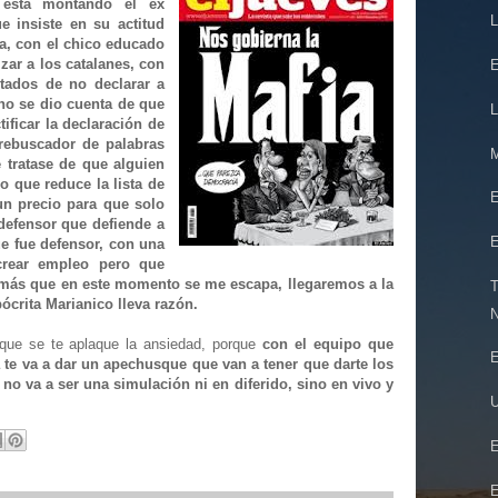
e está montando el ex
L
e insiste en su actitud
ca, con el chico educado
zar a los catalanes, con
E
tados de no declarar a
no se dio cuenta de que
L
tificar la declaración de
 rebuscador de palabras
M
e tratase de que alguien
o que reduce la lista de
E
n precio para que solo
 defensor que defiende a
E
e fue defensor, con una
 crear empleo pero que
 más que en este momento se me escapa, llegaremos a la
T
ócrita Marianico lleva razón.
N
que se te aplaque la ansiedad, porque
con el equipo que
E
ía te va a dar un apechusque que van a tener que darte los
 no va a ser una simulación ni en diferido, sino en vivo y
U
E
E