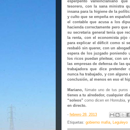
esperpento valleinclaniano qu
tesorero, con la sana ministra qu
insana para la higiene de la políti
y culto que se empeña en españoli
el contable que acusa a los dipu
hacienda correctamente pero que 
su secretaria general tenía que rec
la renta, con el economista pijo
para explicar el déficit como si s
resbaló sin querer, con un abogad
espera de los juzgado poniendo u
los ricos puedan pleitear, con un
las empresas de defensa de las qu
trabajadora que dice pretender
nunca ha trabajado, y con alguno
conclusión, al menos en eso el hip
Mariano,
fúmate uno de tus puros 
tienes a tu alrededor, cualquier d
“soleos”
como dicen en Honrubia,
y
en directo.
-
febrero 28, 2013
Etiquetas:
gobierno mafia
,
Leguleyo