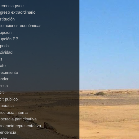
ferencia psoe
greso extraordinario
stitución
poraciones económicas
rupción
rupción PP
pedal
atividad
is
ate
recimiento
ender
ensa
cit
cit publico
ocracia
ocracia interna
ocracia participativa
ocracia representativa
endencia