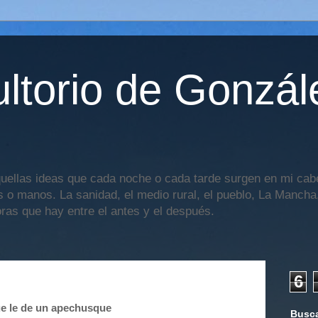
ltorio de Gonzál
uellas ideas que cada noche o cada tarde surgen en mi cabe
os o manos. La sanidad, el medio rural, el pueblo, La Mancha,
oras que hay entre el antes y el después.
6
ue le de un apechusque
Busca