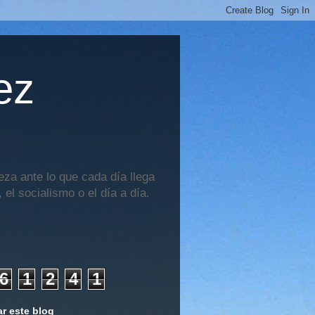
ez
za ante lo que cada día llega
 el socialismo o el día a día.
6
1
2
4
1
r este blog