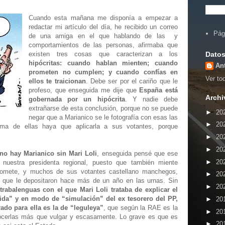
Cuando esta mañana me disponía a empezar a
redactar mi artículo del día, he recibido un correo
Pág
de una amiga en el que hablando de las
y
comportamientos de las personas, afirmaba que
Datos
existen tres cosas que caracterizan a los
hipócritas: cuando hablan mienten; cuando
An
prometen no cumplen; y cuando confías en
Ver tod
ellos te traicionan
. Debe ser por el cariño que le
profeso, que enseguida me dije que
España está
Archi
gobernada por un hipócrita
. Y nadie debe
extrañarse de esta conclusión, porque no se puede
►
20
negar que a Marianico se le fotografía con esas las
►
20
ltima de ellas haya que aplicarla a sus votantes, porque
►
20
►
20
no hay Marianico sin Mari Loli
, enseguida pensé que ese
►
20
le nuestra presidenta regional, puesto que también miente
romete, y muchos de sus votantes castellano manchegos,
►
20
za que le depositaron hace más de un año en las urnas. Sin
►
20
rabalenguas con el que Mari Loli trataba de explicar el
ida” y en modo de “simulación” del ex tesorero del PP,
►
20
ado para ella es la de “leguleya”
, que según la RAE es la
►
20
nocerlas más que vulgar y escasamente. Lo grave es que es
►
20