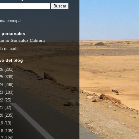
ina principal
 personales
tonio Gonzalez Cabrera
o mi perfil
vo del blog
26
(281)
25
(398)
24
(298)
23
(183)
22
(25)
21
(32)
20
(235)
19
(13)
18
(105)
17
(120)