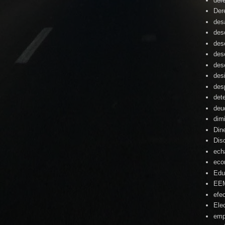
der
Der
desa
des
des
des
des
des
des
det
deu
dim
Din
Dis
ech
eco
Edu
EE
efe
Ele
emp