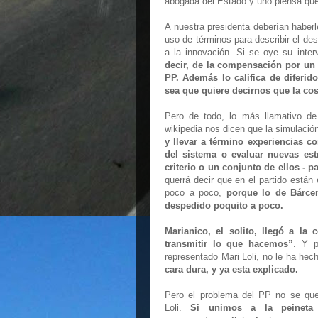
abogada del Estado y uno piensa que
A nuestra presidenta deberían haberle
uso de términos para describir el de
a la innovación. Si se oye su int
decir, de la compensación por un
PP. Además lo califica de diferido
sea que quiere decirnos que la cos
Pero de todo, lo más llamativo de
wikipedia nos dicen que la simulació
y llevar a término experiencias c
del sistema o evaluar nuevas est
criterio o un conjunto de ellos - 
querrá decir que en el partido están
poco a poco,
porque lo de Bárc
despedido poquito a poco.
Marianico, el solito, llegó a la
transmitir lo que hacemos”
. Y p
representado Mari Loli, no le ha hech
cara dura, y ya esta explicado.
Pero el problema del PP no se que
Loli.
Si unimos a la peineta 