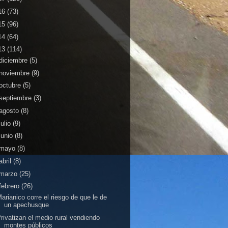
16
(73)
15
(96)
14
(64)
13
(114)
diciembre
(5)
noviembre
(9)
octubre
(5)
septiembre
(3)
agosto
(8)
julio
(9)
junio
(8)
mayo
(8)
abril
(8)
marzo
(25)
febrero
(26)
arianico corre el riesgo de que le de
un apechusque
rivatizan el medio rural vendiendo
montes públicos