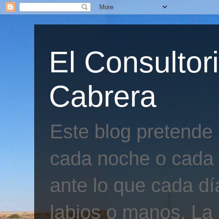
El Consultor
Cabrera
Este blog pretende
cada noche o cada 
ante lo que cada día
labios o manos. La 