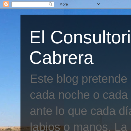
El Consultor
Cabrera
Este blog pretende
cada noche o cada 
ante lo que cada día
labios o manos. La 