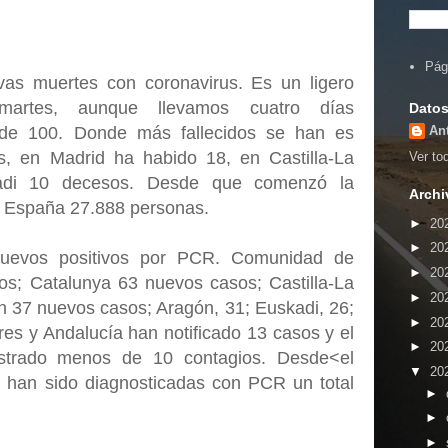
Pág
as muertes con coronavirus. Es un ligero
martes, aunque llevamos cuatro días
Datos
An
 de 100. Donde más fallecidos se han es
, en Madrid ha habido 18, en Castilla-La
Ver tod
di 10 decesos. Desde que comenzó la
Archi
n España 27.888 personas.
►
20
►
20
nuevos positivos por PCR. Comunidad de
►
20
os; Catalunya 63 nuevos casos; Castilla-La
►
20
n 37 nuevos casos; Aragón, 31; Euskadi, 26;
►
20
res y Andalucía han notificado 13 casos y el
►
20
strado menos de 10 contagios. Desde<el
▼
20
 han sido diagnosticadas con PCR un total
►
►
►