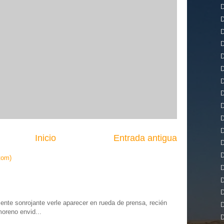
D
D
D
D
D
D
D
D
D
D
D
Inicio
Entrada antigua
D
D
tom)
D
D
D
te sonrojante verle aparecer en rueda de prensa, recién
D
moreno envid...
D