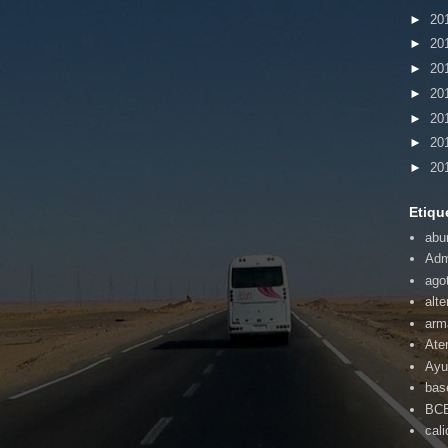
►
20
►
20
►
20
►
20
►
20
►
20
►
20
Etiqu
abu
Adm
ago
alte
arm
Ate
Ayu
bas
BC
cal