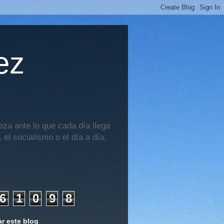
ez
za ante lo que cada día llega
 el socialismo o el día a día.
6
1
0
9
8
r este blog