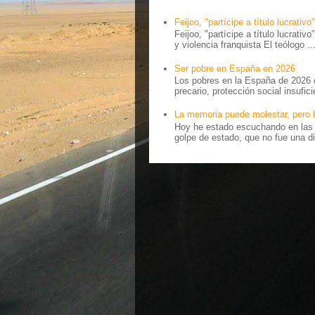
Feijoo, "partícipe a título lucrativo”
Feijoo, "partícipe a título lucrativ
y violencia franquista El teólogo ..
Ser pobre en España en 2026
Los pobres en la España de 2026 
precario, protección social insufici
La memoria puede molestar, pero l
Hoy he estado escuchando en las r
golpe de estado, que no fue una di