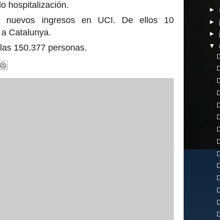
o hospitalización.
►
1 nuevos ingresos en UCI. De ellos 10
►
 a Catalunya.
►
▼
las 150.377 personas.
D
D
D
D
D
D
D
D
D
D
D
D
D
D