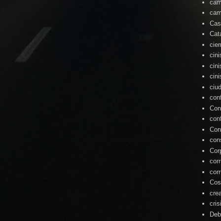
cam
cam
Cas
Cat
cie
cin
cin
cin
ciu
con
Con
con
Con
con
Cor
cor
cor
Cos
cre
cris
Deb