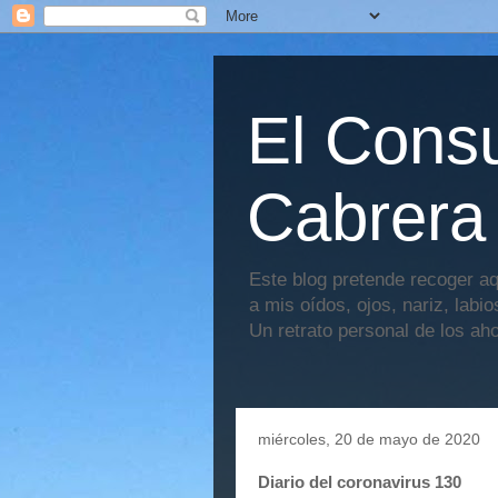
El Consu
Cabrera
Este blog pretende recoger aq
a mis oídos, ojos, nariz, labi
Un retrato personal de los ah
miércoles, 20 de mayo de 2020
Diario del coronavirus 130