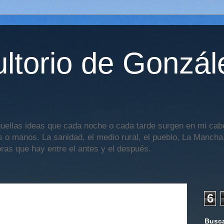
ltorio de Gonzál
uellas ideas que cada noche o cada tarde surgen en mi cabe
os o manos. La sanidad, el medio rural, el pueblo, La Mancha,
oras que hay entre el antes y el después.
6
Busca