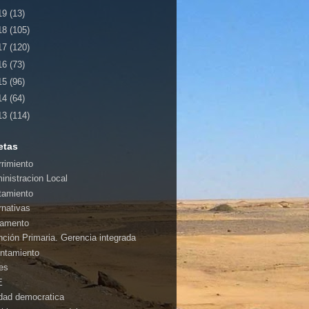
19
(13)
18
(105)
17
(120)
16
(73)
15
(96)
14
(64)
13
(114)
etas
rrimiento
inistracion Local
tamiento
rnativas
amento
nción Primaria. Gerencia integrada
ntamiento
es
E
idad democratica