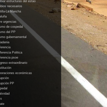
biar estructuras del estao
bios necesarios
tilla-La Mancha
aluña
rre urgencias
ismo de cospedal
ismo del PP
ismo gubernamental
dadania
ferencia
ferencia Politica
ferencia psoe
greso extraordinario
stitución
poraciones económicas
rupción
rupción PP
pedal
atividad
is
ate