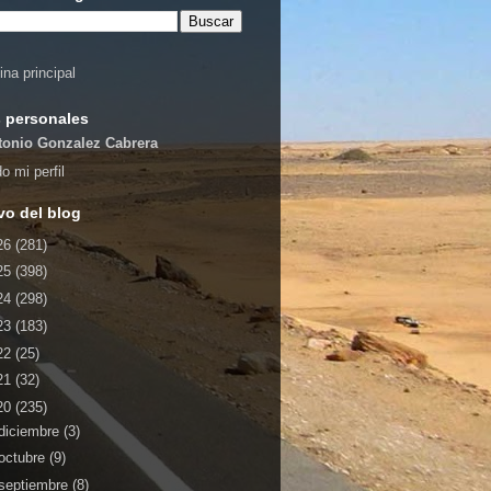
ina principal
 personales
tonio Gonzalez Cabrera
o mi perfil
vo del blog
26
(281)
25
(398)
24
(298)
23
(183)
22
(25)
21
(32)
20
(235)
diciembre
(3)
octubre
(9)
septiembre
(8)