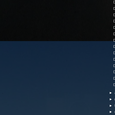
D
D
D
D
D
D
D
D
D
D
D
D
D
D
►
►
►
►