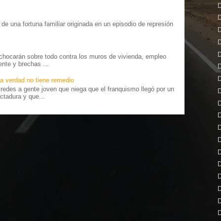
D
D
o” de una fortuna familiar originada en un episodio de represión
D
.
D
D
chocarán sobre todo contra los muros de vivienda, empleo
ente y brechas ...
D
D
a verdad no tiene remedio
edes a gente joven que niega que el franquismo llegó por un
D
ctadura y que...
D
D
D
D
D
D
D
D
D
D