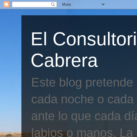
El Consultor
Cabrera
Este blog pretende
cada noche o cada 
ante lo que cada día
labios o manos. La 