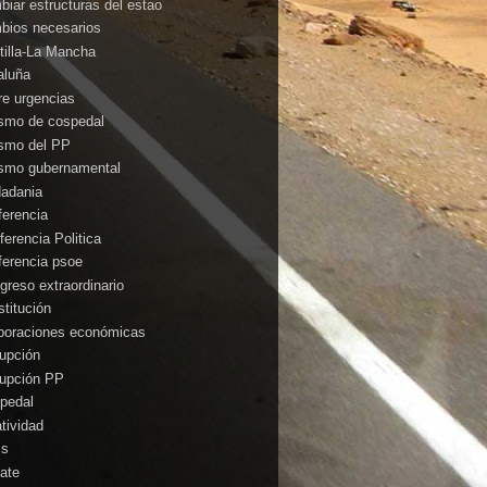
biar estructuras del estao
bios necesarios
tilla-La Mancha
aluña
rre urgencias
ismo de cospedal
ismo del PP
ismo gubernamental
dadania
ferencia
ferencia Politica
ferencia psoe
greso extraordinario
stitución
poraciones económicas
rupción
rupción PP
pedal
atividad
is
ate