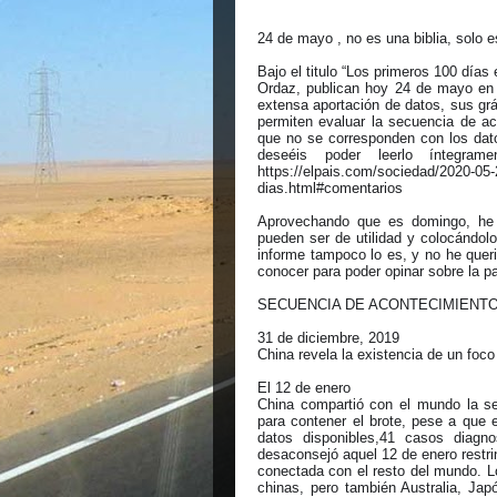
24 de mayo , no es una biblia, solo e
Bajo el titulo “Los primeros 100 día
Ordaz, publican hoy 24 de mayo en 
extensa aportación de datos, sus grá
permiten evaluar la secuencia de aco
que no se corresponden con los dat
deseéis poder leerlo íntegram
https://elpais.com/sociedad/2020-05-
dias.html#comentarios
Aprovechando que es domingo, he 
pueden ser de utilidad y colocándol
informe tampoco lo es, y no he quer
conocer para poder opinar sobre la 
SECUENCIA DE ACONTECIMIENT
31 de diciembre, 2019
China revela la existencia de un fo
El 12 de enero
China compartió con el mundo la se
para contener el brote, pese a que e
datos disponibles,41 casos diagn
desaconsejó aquel 12 de enero restri
conectada con el resto del mundo. L
chinas, pero también Australia, Jap