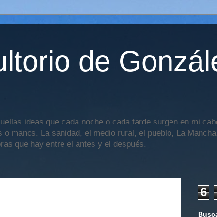
ltorio de Gonzál
uellas ideas que cada noche o cada tarde surgen en mi cabe
os o manos. La sanidad, el medio rural, el pueblo, La Mancha,
oras que hay entre el antes y el después.
6
Busca