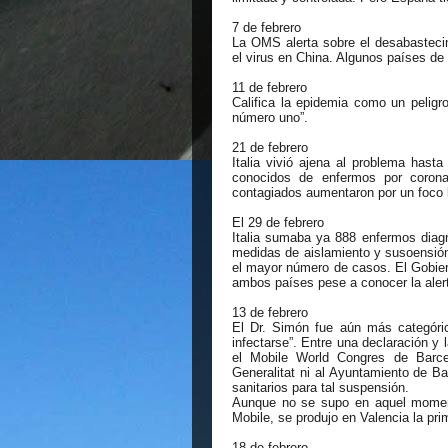
7 de febrero
La OMS alerta sobre el desabastecimi
el virus en China. Algunos países de 
11 de febrero
Califica la epidemia como un peligro
número uno”.
21 de febrero
Italia vivió ajena al problema hast
conocidos de enfermos por corona
contagiados aumentaron por un foco l
El 29 de febrero
Italia sumaba ya 888 enfermos diagn
medidas de aislamiento y susoensión 
el mayor número de casos. El Gobiern
ambos países pese a conocer la alerta 
13 de febrero
El Dr. Simón fue aún más categóri
infectarse”. Entre una declaración y
el Mobile World Congres de Barce
Generalitat ni al Ayuntamiento de B
sanitarios para tal suspensión.
Aunque no se supo en aquel moment
Mobile, se produjo en Valencia la pri
18 de febrero,