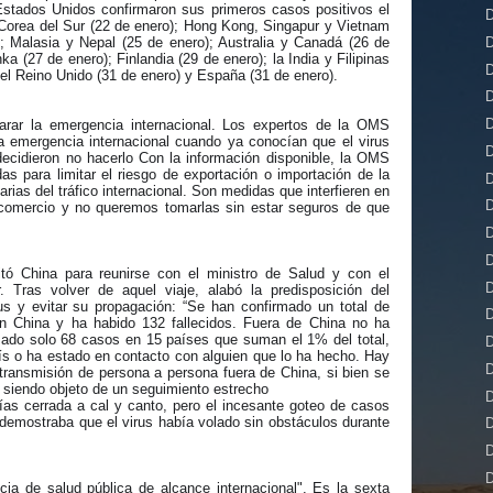
Estados Unidos confirmaron sus primeros casos positivos el
D
Corea del Sur (22 de enero); Hong Kong, Singapur y Vietnam
D
); Malasia y Nepal (25 de enero); Australia y Canadá (26 de
 (27 de enero); Finlandia (29 de enero); la India y Filipinas
D
y el Reino Unido (31 de enero) y España (31 de enero).
D
D
ar la emergencia internacional. Los expertos de la OMS
a emergencia internacional cuando ya conocían que el virus
D
decidieron no hacerlo Con la información disponible, la OMS
 para limitar el riesgo de exportación o importación de la
D
rias del tráfico internacional. Son medidas que interfieren en
D
comercio y no queremos tomarlas sin estar seguros de que
D
D
itó China para reunirse con el ministro de Salud y con el
D
. Tras volver de aquel viaje, alabó la predisposición del
us y evitar su propagación: “Se han confirmado un total de
D
n China y ha habido 132 fallecidos. Fuera de China no ha
mado solo 68 casos en 15 países que suman el 1% del total,
D
ís o ha estado en contacto con alguien que lo ha hecho. Hay
D
transmisión de persona a persona fuera de China, si bien se
 siendo objeto de un seguimiento estrecho
D
as cerrada a cal y canto, pero el incesante goteo de casos
 demostraba que el virus había volado sin obstáculos durante
D
D
D
ia de salud pública de alcance internacional". Es la sexta