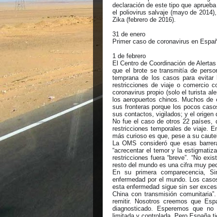
declaración de este tipo que aprueba 
el poliovirus salvaje (mayo de 2014),
Zika (febrero de 2016).
31 de enero
Primer caso de coronavirus en Españ
1 de febrero
El Centro de Coordinación de Alerta
que el brote se transmitía de pers
temprana de los casos para evitar 
restricciones de viaje o comercio 
coronavirus propio (solo el turista 
los aeropuertos chinos. Muchos de 
sus fronteras porque los pocos casos
sus contactos, vigilados; y el origen 
No fue el caso de otros 22 países,
restricciones temporales de viaje. E
más curioso es que, pese a su cautel
La OMS consideró que esas barrera
“acrecentar el temor y la estigmatiza
restricciones fuera “breve”. “No exi
resto del mundo es una cifra muy pe
En su primera comparecencia, Si
enfermedad por el mundo. Los casos
esta enfermedad sigue sin ser exces
China con transmisión comunitaria”
remitir. Nosotros creemos que Es
diagnosticado. Esperemos que no 
limitada y controlada. Pero España ti