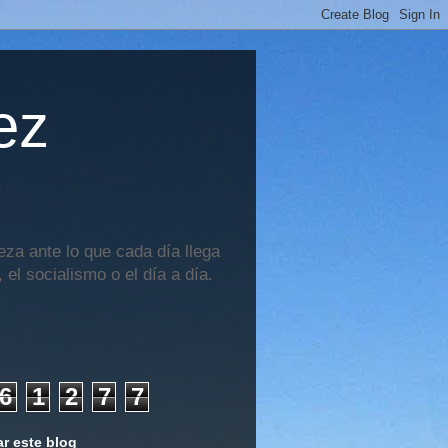
ez
za ante lo que cada día llega
 el socialismo o el día a día.
6
1
2
7
7
r este blog