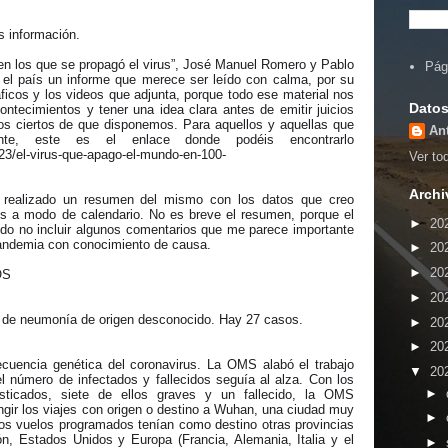
s información.
s en los que se propagó el virus”, José Manuel Romero y Pablo
Pág
el país un informe que merece ser leído con calma, por su
ficos y los videos que adjunta, porque todo ese material nos
Datos
ntecimientos y tener una idea clara antes de emitir juicios
os ciertos de que disponemos. Para aquellos y aquellas que
An
ente, este es el enlace donde podéis encontrarlo
23/el-virus-que-apago-el-mundo-en-100-
Ver tod
Archi
realizado un resumen del mismo con los datos que creo
os a modo de calendario. No es breve el resumen, porque el
►
20
ido no incluir algunos comentarios que me parece importante
pandemia con conocimiento de causa.
►
20
►
20
OS
►
20
co de neumonía de origen desconocido. Hay 27 casos.
►
20
►
20
cuencia genética del coronavirus. La OMS alabó el trabajo
▼
20
l número de infectados y fallecidos seguía al alza. Con los
►
osticados, siete de ellos graves y un fallecido, la OMS
ngir los viajes con origen o destino a Wuhan, una ciudad muy
►
os vuelos programados tenían como destino otras provincias
ón, Estados Unidos y Europa (Francia, Alemania, Italia y el
►