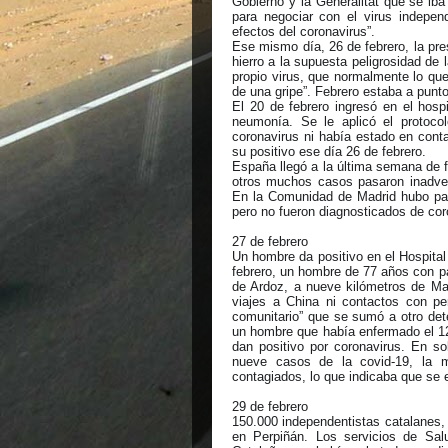
Gobierno y la Generalitat que se iba
para negociar con el virus indepen
efectos del coronavirus”.
Ese mismo día, 26 de febrero, la pre
hierro a la supuesta peligrosidad de
propio virus, que normalmente lo q
de una gripe”. Febrero estaba a punto
El 20 de febrero ingresó en el hos
neumonía. Se le aplicó el protoco
coronavirus ni había estado en con
su positivo ese día 26 de febrero.
España llegó a la última semana de f
otros muchos casos pasaron inadver
En la Comunidad de Madrid hubo pac
pero no fueron diagnosticados de co
27 de febrero
Un hombre da positivo en el Hospital
febrero, un hombre de 77 años con pat
de Ardoz, a nueve kilómetros de Ma
viajes a China ni contactos con pe
comunitario” que se sumó a otro det
un hombre que había enfermado el 12
dan positivo por coronavirus. En sol
nueve casos de la covid-19, la m
contagiados, lo que indicaba que se 
29 de febrero
150.000 independentistas catalanes, 
en Perpiñán. Los servicios de Sal