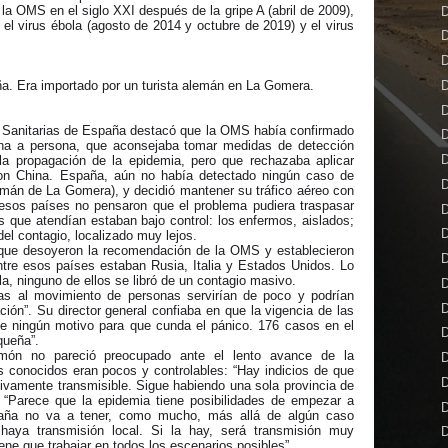
la OMS en el siglo XXI después de la gripe A (abril de 2009),
D
 el virus ébola (agosto de 2014 y octubre de 2019) y el virus
D
D
D
a. Era importado por un turista alemán en La Gomera.
D
s Sanitarias de España destacó que la OMS había confirmado
D
ona a persona, que aconsejaba tomar medidas de detección
D
la propagación de la epidemia, pero que rechazaba aplicar
con China. España, aún no había detectado ningún caso de
D
alemán de La Gomera), y decidió mantener su tráfico aéreo con
esos países no pensaron que el problema pudiera traspasar
D
 que atendían estaban bajo control: los enfermos, aislados;
D
del contagio, localizado muy lejos.
 que desoyeron la recomendación de la OMS y establecieron
D
ntre esos países estaban Rusia, Italia y Estados Unidos. Lo
a, ninguno de ellos se libró de un contagio masivo.
D
s al movimiento de personas servirían de poco y podrían
D
ción”. Su director general confiaba en que la vigencia de las
ste ningún motivo para que cunda el pánico. 176 casos en el
D
queña”.
món no pareció preocupado ante el lento avance de la
D
 conocidos eran pocos y controlables: “Hay indicios de que
D
ivamente transmisible. Sigue habiendo una sola provincia de
. “Parece que la epidemia tiene posibilidades de empezar a
D
paña no va a tener, como mucho, más allá de algún caso
haya transmisión local. Si la hay, será transmisión muy
D
ene que trabajar en todos los escenarios posibles”.