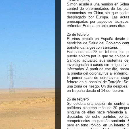
Simón acude a una reunión en Solna (
control de enfermedades de los paí
coronavirus en China sin que nadie
desplegado por Europa. Las actas
preocupadas por aspectos técnicos
enfrentar Europa en solo unos días.
25 de febrero
El virus circuló en España desde l
servicios de Salud del Gobierno cen
transferida la gestión sanitaria.
Hasta ese día 25 de febrero, los p
puerta abierta por la que se colaba 
Sanidad actualizó sus sistemas d
investigación a casos sin ninguna vi
infectados. A partir de ese día, bas
la prueba del coronavirus al enfermo.
El primer caso de coronavirus dia
febrero en el hospital de Torrejón. 
una zona de riesgo. Un día después, 
en España desde el 14 de febrero.
26 de febrero
Se celebra una sesión de control a
políticos plantean más de 20 pregu
ninguna de ellas hace referencia a
diputados de ocho partidos polít
competencias en gestión sanitaria. 
pero en tono irónico, en un intento 