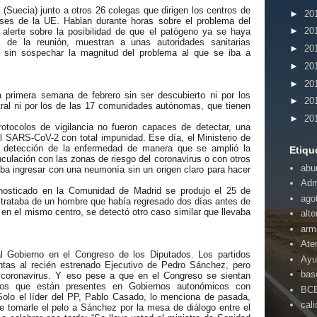
Suecia) junto a otros 26 colegas que dirigen los centros de
►
20
ses de la UE. Hablan durante horas sobre el problema del
►
20
 alerte sobre la posibilidad de que el patógeno ya se haya
 de la reunión, muestran a unas autoridades sanitarias
►
20
 sin sospechar la magnitud del problema al que se iba a
►
20
►
20
a primera semana de febrero sin ser descubierto ni por los
►
20
tral ni por los de las 17 comunidades autónomas, que tienen
►
20
rotocolos de vigilancia no fueron capaces de detectar, una
el SARS-CoV-2 con total impunidad. Ese día, el Ministerio de
e detección de la enfermedad de manera que se amplió la
Etiqu
nculación con las zonas de riesgo del coronavirus o con otros
abu
taba ingresar con una neumonía sin un origen claro para hacer
Adm
gnosticado en la Comunidad de Madrid se produjo el 25 de
ago
Se trataba de un hombre que había regresado dos días antes de
en el mismo centro, se detectó otro caso similar que llevaba
alte
arm
Ate
l Gobierno en el Congreso de los Diputados. Los partidos
Ayu
ntas al recién estrenado Ejecutivo de Pedro Sánchez, pero
bas
l coronavirus. Y eso pese a que en el Congreso se sientan
icos que están presentes en Gobiernos autonómicos con
BC
Solo el líder del PP, Pablo Casado, lo menciona de pasada,
cal
de tomarle el pelo a Sánchez por la mesa de diálogo entre el