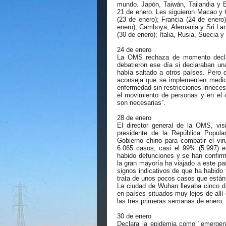
mundo. Japón, Taiwán, Tailandia y 
21 de enero. Les siguieron Macao y 
(23 de enero); Francia (24 de enero
enero); Camboya, Alemania y Sri Lanka
(30 de enero); Italia, Rusia, Suecia 
24 de enero
La OMS rechaza de momento declar
debatieron ese día si declaraban un
había saltado a otros países. Pero 
aconseja que se implementen medidas
enfermedad sin restricciones innecesa
el movimiento de personas y en el 
son necesarias”.
28 de enero
El director general de la OMS, vis
presidente de la República Popular
Gobierno chino para combatir el vir
6.065 casos, casi el 99% (5.997) e
habido defunciones y se han confir
la gran mayoría ha viajado a este pa
signos indicativos de que ha habido 
trata de unos pocos casos que están
La ciudad de Wuhan llevaba cinco dí
en países situados muy lejos de allí
las tres primeras semanas de enero.
30 de enero
Declara la epidemia como "emergenc