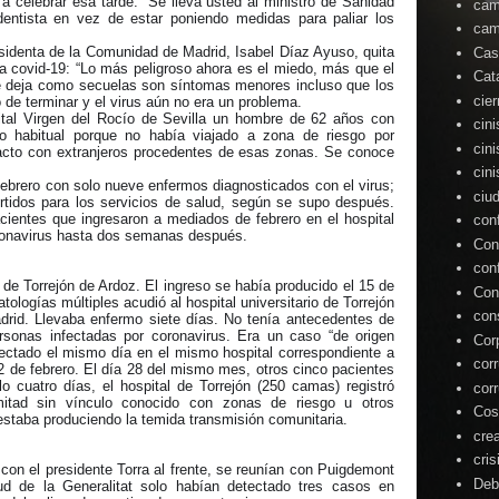
 a celebrar esa tarde: “Se lleva usted al ministro de Sanidad
cam
dentista en vez de estar poniendo medidas para paliar los
cam
sidenta de la Comunidad de Madrid, Isabel Díaz Ayuso, quita
Cas
 la covid-19: “Lo más peligroso ahora es el miedo, más que el
Cat
ue deja como secuelas son síntomas menores incluso que los
cie
 de terminar y el virus aún no era un problema.
pital Virgen del Rocío de Sevilla un hombre de 62 años con
cin
lo habitual porque no había viajado a zona de riesgo por
cin
tacto con extranjeros procedentes de esas zonas. Se conoce
cin
ebrero con solo nueve enfermos diagnosticados con el virus;
ciu
tidos para los servicios de salud, según se supo después.
ientes que ingresaron a mediados de febrero en el hospital
con
ronavirus hasta dos semanas después.
Con
con
 de Torrejón de Ardoz. El ingreso se había producido el 15 de
Con
ologías múltiples acudió al hospital universitario de Torrejón
con
drid. Llevaba enfermo siete días. No tenía antecedentes de
rsonas infectadas por coronavirus. Era un caso “de origen
Cor
ectado el mismo día en el mismo hospital correspondiente a
cor
 de febrero. El día 28 del mismo mes, otros cinco pacientes
o cuatro días, el hospital de Torrejón (250 camas) registró
cor
itad sin vínculo conocido con zonas de riesgo u otros
Cos
estaba produciendo la temida transmisión comunitaria.
cre
cris
con el presidente Torra al frente, se reunían con Puigdemont
Deb
ud de la Generalitat solo habían detectado tres casos en