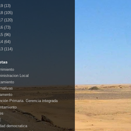
19
(13)
18
(105)
17
(120)
16
(73)
15
(96)
14
(64)
13
(114)
etas
rrimiento
inistracion Local
tamiento
rnativas
amento
nción Primaria. Gerencia integrada
ntamiento
es
E
idad democratica