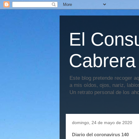
El Consu
Cabrera
Este blog pretende recoger aq
a mis oídos, ojos, nariz, labi
Un retrato personal de los ah
domingo, 24 de mayo de 2020
Diario del coronavirus 140