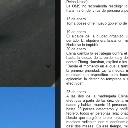
Reino Unido).
La OMS no recomienda restringir lo
transmisión del virus de persona a p
13 de enero
Toma posesión el nuevo gobierno de 
19 de enero
El alcalde de la ciudad organizó 
cerrado. El objetivo era lanzar un m
Nadie se lo impidió.
20 de enero
China cambia la estrategia contra el
hasta la ciudad de la epidemia y de
doctor Zhong Nanshan, explicó a los 
“Desde el momento en el que la tran
la primera prioridad. Es la medida
medicamento específico para hace
epidemia: la detección temprana y 
efectivos”.
23 de enero
A las dos de la madrugada China
efectivas a partir de las diez de la
casos y habían muerto 41 personas.
hasta 25 países detectaron y notif
febrero, todos en personas relacionad
Desde que surgió el brote infecci
medidas radicales con el confinami
casi dos meses. En ese tiempo, mil