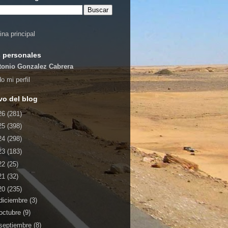
ina principal
 personales
tonio Gonzalez Cabrera
o mi perfil
vo del blog
26
(281)
25
(398)
24
(298)
23
(183)
22
(25)
21
(32)
20
(235)
diciembre
(3)
octubre
(9)
septiembre
(8)