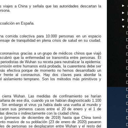
►
s viajes a China y señala que las autoridades descartan la
ersona.
►
►
coalición en España.
▼
D
una comida colectiva para 10.000 personas en un espacio
D
ensaje de tranquilidad en plena crisis de salud en su ciudad.
D
 coronavirus gracias a un grupo de médicos chinos que viajó
D
scubrió que la enfermedad se transmitía entre personas. El
D
periodistas de Wuhan su receta para neutralizar la epidemia:
smisión entre humanos está probada, la cuarentena debe ser
D
 más efectiva porque de momento no hemos desarrollado un
r frente al coronavirus. Hay dos claves para abordar la
D
el aislamiento temprano. Son los métodos más primitivos y
D
D
 cierra Wuhan. Las medidas de confinamiento se harían
D
 mañana de ese día, cuando ya se habían diagnosticado 1.100
D
 Sin embargo el virus ya había dado una vuelta al mundo y
icaron sus primeros casos entre el 20 de enero y el 1 de
D
as directa o indirectamente con la ciudad china.
oso (primeros de diciembre de 2019) hasta que China tomó
D
ento masivo de su población (23 de enero de 2020) pasaron
D
es de personas se desplazaron entre Wuhan y el resto del