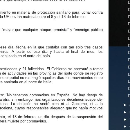
D
D
ento en material de protección sanitario para luchar contra
la UE envían material entre el 8 y el 18 de febrero.
D
D
 “mayor que cualquier ataque terrorista” y “enemigo público
D
D
D
a ese día, fecha en la que contaba con tan solo tres casos
virus. A partir de ese día y hasta el final de mes, los
D
ocalizado en el norte del país.
D
D
osticados y 21 fallecidos. El Gobierno se apresuró a tomar
de actividades en las provincias del norte donde se registró
D
o español no restringió aquellos días los movimientos entre
D
sanitaria en el norte de Italia.
D
co: “No tenemos coronavirus en España. No hay riesgo de
D
 la otra, sin embargo, ños organizadores decidieron suspender
lona. La decisión no sentó bien ni al Gobierno, ni a la
►
arcelona, cuyos responsables alegaron que no había motivos
►
o, el 13 de febrero, un día después de la suspensión del
►
mera muerte por coronavirus.
►