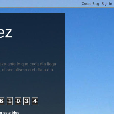
ez
za ante lo que cada día llega
 el socialismo o el día a día.
6
1
0
3
4
r este blog