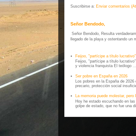
Suscribirse a:
Enviar comentarios (A
Señor Bendodo,
Señor Bendodo, Resulta verdaderamen
llegado de la playa y ostentando un 
Feijoo, "partícipe a título lucrativo”
Feijoo, "partícipe a título lucrativ
y violencia franquista El teólogo ..
Ser pobre en España en 2026
Los pobres en la España de 2026 
precario, protección social insufici
La memoria puede molestar, pero l
Hoy he estado escuchando en las r
golpe de estado, que no fue una di