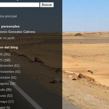
ina principal
 personales
tonio Gonzalez Cabrera
o mi perfil
vo del blog
26
(281)
25
(398)
diciembre
(61)
noviembre
(42)
octubre
(41)
agosto
(26)
julio
(95)
junio
(52)
mayo
(17)
abril
(5)