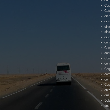
cam
Cas
Cat
cie
cin
cin
cin
ciu
con
Con
con
Con
con
Cor
cor
cor
Cos
cre
cris
Deb
dec