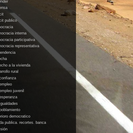
ender
ensa
cit
cit publico
ocracia
ocracia interna
ocracia participativa
ocracia representativa
endencia
echa
echo a la vivienda
rrollo rural
confianza
empleo
empleo juvenil
esperanza
igualdades
poblamiento
erioro democratico
da publica. recortes. banca
isión