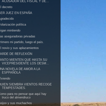
ACUSADOR DEL FISCAL Y DE...
l decreto
SER JUEZ EN ESPAÑA
gradecido
olarización política
igan mintiendo
as aseguradoras privadas
rimero mi partido, luego el país.
l novio y sus aplazamientos
TARDE DE REFLEXIÓN
TANTO MIENTEN QUE HASTA SU
VICEPRESIDENTE LOS DESM...
UNA NOVELA DE AMOR A LA
ESPPAÑOLA
iviendo
QUIEN SIEMBRA VIENTOS RECOGE
TEMPESTADES.
omo para no pensar que aquí hay
truco del almendruco
eijoo y sus muchachos