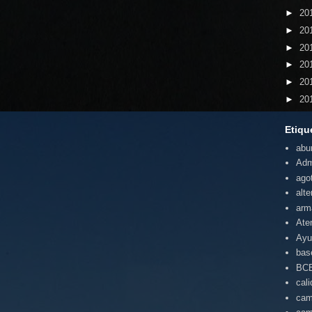
►
20
►
20
►
20
►
20
►
20
►
20
Etiqu
abu
Adm
ago
alte
arm
Ate
Ayu
bas
BC
cal
cam