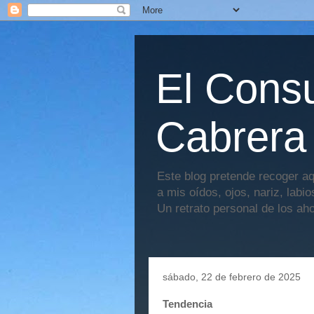
El Consu
Cabrera
Este blog pretende recoger aq
a mis oídos, ojos, nariz, labi
Un retrato personal de los ah
sábado, 22 de febrero de 2025
Tendencia