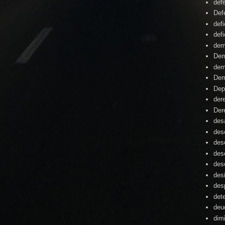
def
Def
defi
defi
dem
Dem
dem
Dem
Dep
der
Der
desa
des
des
des
des
des
des
det
deu
dim