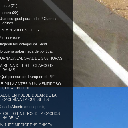
marzo
(21)
febrero
(38)
Justicia igual para todos? Cuentos
chinos
TRUMPISMO EN EL TS
n miserable
legaron los colegas de Santi
o quería saber nada de política.
JORNADA LABORAL DE 37,5 HORAS
LA REINA DE ESTE CHARCO DE
RANAS
Qué piensan de Trump en el PP?
SE PILLA ANTES A UN MENTIROSO
QUE A UN COJO.
¿ALGUIEN PUEDE DUDAR DE LA
CACERÍA A LA QUE SE EST...
uando Alberto se despertó,
DECRETO ENTERO. DE A CACHOS
NA DE NA.
UN JUEZ MEDIOPENSIONISTA: