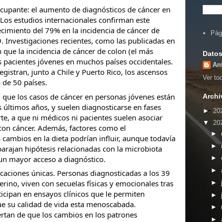
cupante: el aumento de diagnósticos de cáncer en
os estudios internacionales confirman este
imiento del 79% en la incidencia de cáncer de
Pág
. Investigaciones recientes, como las publicadas en
que la incidencia de cáncer de colon (el más
Datos
 pacientes jóvenes en muchos países occidentales.
An
gistran, junto a Chile y Puerto Rico, los ascensos
Ver tod
de 50 países.
 que los casos de cáncer en personas jóvenes están
Archi
 últimos años, y suelen diagnosticarse en fases
►
20
te, a que ni médicos ni pacientes suelen asociar
▼
20
con cáncer. Además, factores como el
►
 cambios en la dieta podrían influir, aunque todavía
►
 barajan hipótesis relacionadas con la microbiota
y un mayor acceso a diagnóstico.
►
►
icaciones únicas. Personas diagnosticadas a los 39
rino, viven con secuelas físicas y emocionales tras
►
icipan en ensayos clínicos que le permiten
►
ue su calidad de vida esta menoscabada.
►
rtan de que los cambios en los patrones
►