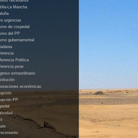
bios necesarios
tilla-La Mancha
aluña
rre urgencias
ismo de cospedal
ismo del PP
ismo gubernamental
dadania
ferencia
ferencia Politica
ferencia psoe
greso extraordinario
stitución
poraciones económicas
rupción
rupción PP
pedal
atividad
is
ate
recimiento