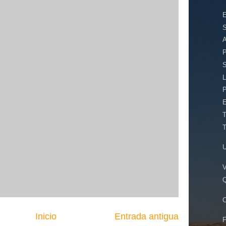
E
A
P
S
L
P
E
V
C
Inicio
Entrada antigua
F