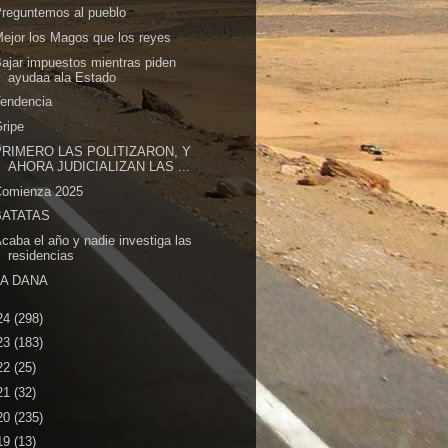
reguntemos al pueblo
ejor los Magos que los reyes
ajar impuestos mientras piden
ayudaa ala Estado
Tendencia
ripe
PRIMERO LAS POLITIZARON, Y
AHORA JUDICIALIZAN LAS ...
Comienza 2025
BATATAS
caba el año y nadie investiga las
residencias
LA DANA
24
(298)
23
(183)
22
(25)
21
(32)
20
(235)
19
(13)