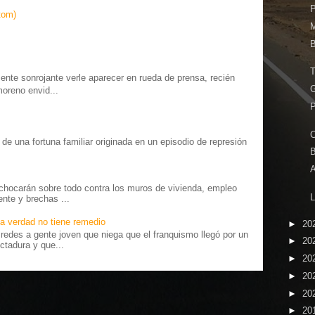
P
tom)
M
B
te sonrojante verle aparecer en rueda de prensa, recién
G
moreno envid...
o” de una fortuna familiar originada en un episodio de represión
.
A
chocarán sobre todo contra los muros de vivienda, empleo
ente y brechas ...
a verdad no tiene remedio
►
20
edes a gente joven que niega que el franquismo llegó por un
►
20
ctadura y que...
►
20
►
20
►
20
►
20