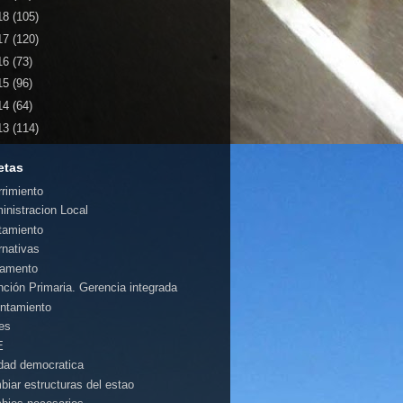
18
(105)
17
(120)
16
(73)
15
(96)
14
(64)
13
(114)
etas
rrimiento
inistracion Local
tamiento
rnativas
amento
nción Primaria. Gerencia integrada
ntamiento
es
E
idad democratica
biar estructuras del estao