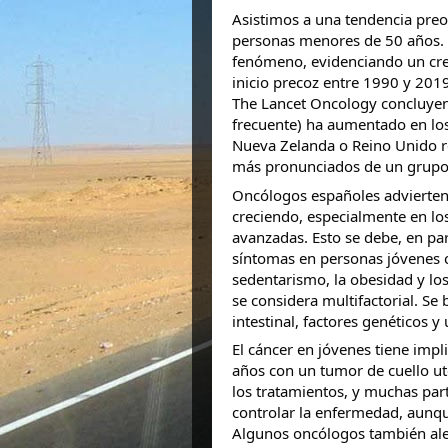
Asistimos a una tendencia preo
personas menores de 50 años. L
fenómeno, evidenciando un crec
inicio precoz entre 1990 y 2019
The Lancet Oncology concluyen 
frecuente) ha aumentado en los
Nueva Zelanda
o Reino Unido re
más pronunciados de un grupo 
Oncólogos españoles advierten
creciendo, especialmente en los
avanzadas. Esto se debe, en par
síntomas en personas jóvenes 
sedentarismo, la obesidad y los
se considera multifactorial. Se
intestinal, factores genéticos 
El cáncer en jóvenes tiene impl
años con un tumor de cuello ute
los tratamientos, y muchas part
controlar la enfermedad, aunq
Algunos oncólogos también ale