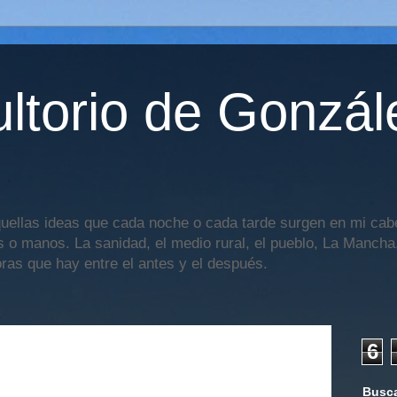
ltorio de Gonzál
uellas ideas que cada noche o cada tarde surgen en mi cabe
os o manos. La sanidad, el medio rural, el pueblo, La Mancha,
oras que hay entre el antes y el después.
6
Busca