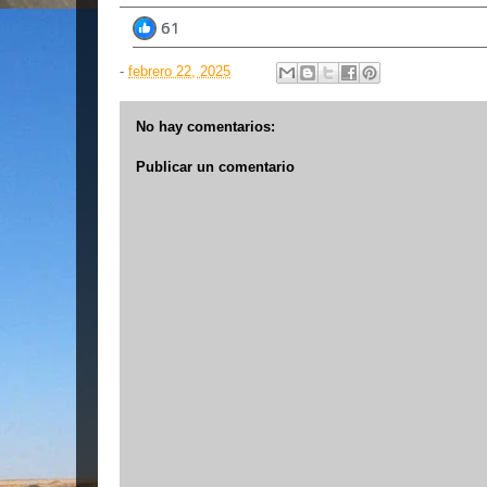
61
61
Todas las reacciones:
-
febrero 22, 2025
No hay comentarios:
Publicar un comentario