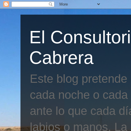
El Consultor
Cabrera
Este blog pretende
cada noche o cada 
ante lo que cada día
labios o manos. La 