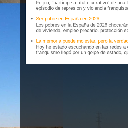
Feijoo, "partícipe a título lucrativo” de una
episodio de represión y violencia franquista
Ser pobre en España en 2026
Los pobres en la España de 2026 chocarán
de vivienda, empleo precario, protección soc
La memoria puede molestar, pero la verdad
Hoy he estado escuchando en las redes a g
franquismo llegó por un golpe de estado, qu