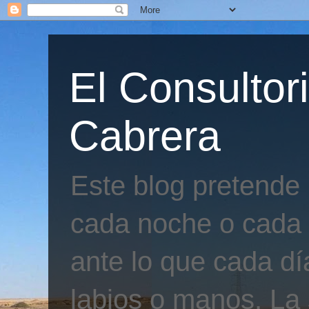
El Consultor
Cabrera
Este blog pretende
cada noche o cada 
ante lo que cada día
labios o manos. La 