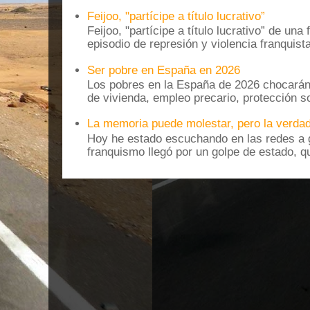
Feijoo, "partícipe a título lucrativo”
Feijoo, "partícipe a título lucrativo” de una
episodio de represión y violencia franquista
Ser pobre en España en 2026
Los pobres en la España de 2026 chocarán
de vivienda, empleo precario, protección soc
La memoria puede molestar, pero la verdad
Hoy he estado escuchando en las redes a g
franquismo llegó por un golpe de estado, qu